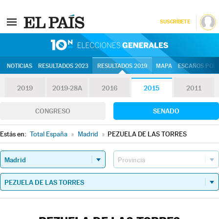
SUSCRÍBETE
10N | Eleccion
NOTICIAS
RESULTADOS 2023
RESULTADOS 2019
MAPA
ESCAÑOS POR 
2019
2019-28A
2016
2015
2011
CONGRESO
SENADO
Estás en:
Total España
»
Madrid
»
PEZUELA DE LAS TORRES