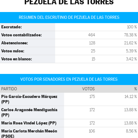
PEZUELA DE LAS TORRES
RESUMEN DEL ESCRUTINIO DE PEZUELA DE LAS TORRES
Escrutado:
100 %
Votos contabilizados:
464
78,38 %
Abstenciones:
128
21,62 %
Votos nulos:
25
5,39 %
Votos en blanco:
15
3,42 %
VOTOS POR SENADORES EN PEZUELA DE LAS TORRES
PARTIDO
VOTOS
%
Pío García-Escudero Márquez
175
14,12 %
(PP)
Carlos Aragonés Mendiguchía
172
13,88 %
(PP)
María Rosa Vindel López (PP)
172
13,88 %
María Carlota Merchán Mesón
106
8,56 %
(PSOE)