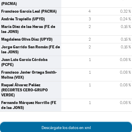
(PACMA)
Francisco García Leal (PACMA)
4
0,32 %
Andrés Trapiello (UPYD)
3
0,24 %
María Díez de las Heras (FE de
2
0,16 %
las JONS)
Magdalena Oliva Díaz (UPYD)
2
0,16 %
Jorge Garrido San Román (FE de
2
0,16 %
las JONS)
Juan Luis García Córdoba
1
0,08 %
(PCPE)
Francisco Javier Ortega Smith-
1
0,08 %
Molina (VOX)
Raquel Álvarez Peláez
1
0,08 %
(RECORTES CERO-GRUPO
VERDE)
Fernando Márquez Horrillo (FE
1
0,08 %
de las JONS)
Descárgate los datos en xml