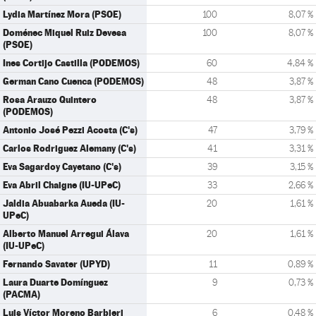
Lydia Martínez Mora (PSOE)
100
8,07 %
Doménec Miquel Ruiz Devesa
100
8,07 %
(PSOE)
Ines Cortijo Castilla (PODEMOS)
60
4,84 %
German Cano Cuenca (PODEMOS)
48
3,87 %
Rosa Arauzo Quintero
48
3,87 %
(PODEMOS)
Antonio José Pezzi Acosta (C's)
47
3,79 %
Carlos Rodriguez Alemany (C's)
41
3,31 %
Eva Sagardoy Cayetano (C's)
39
3,15 %
Eva Abril Chaigne (IU-UPeC)
33
2,66 %
Jaldia Abuabarka Aueda (IU-
20
1,61 %
UPeC)
Alberto Manuel Arregui Álava
20
1,61 %
(IU-UPeC)
Fernando Savater (UPYD)
11
0,89 %
Laura Duarte Domínguez
9
0,73 %
(PACMA)
Luis Víctor Moreno Barbieri
6
0,48 %