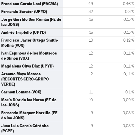
Francisco García Leal (PACMA)
49
0,46 %
Fernando Savater (UPYD)
32
0,3 %
Jorge Garrido San Román (FE de
16
0,15 %
las JONS)
Andrés Trapiello (UPYD)
16
0,15 %
Francisco Javier Ortega Smith-
13
0,12 %
Molina (VOX)
Ivan Espinosa de los Monteros
12
0,11 %
de Simon (VOX)
Magdalena Oliva Díaz (UPYD)
12
0,11 %
Arsenio Mayo Mateos
12
0,11 %
(RECORTES CERO-GRUPO
VERDE)
Carmen Lomana (VOX)
11
0,1 %
María Díez de las Heras (FE de
10
0,09 %
las JONS)
Fernando Márquez Horrillo (FE
9
0,08 %
de las JONS)
Juan Luis García Córdoba
9
0,08 %
(PCPE)