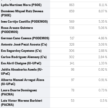
Lydia Martínez Mora (PSOE)
863
8,11 %
Doménec Miquel Ruiz Devesa
859
8,07 %
(PSOE)
Ines Cortijo Castilla (PODEMOS)
569
5,35 %
Rosa Arauzo Quintero
538
5,06 %
(PODEMOS)
German Cano Cuenca (PODEMOS)
517
4,86 %
Antonio José Pezzi Acosta (C's)
328
3,08 %
Eva Sagardoy Cayetano (C's)
306
2,88 %
Carlos Rodriguez Alemany (C's)
302
2,84 %
Eva Abril Chaigne (IU-UPeC)
141
1,33 %
Jaldia Abuabarka Aueda (IU-
98
0,92 %
UPeC)
Alberto Manuel Arregui Álava
97
0,91 %
(IU-UPeC)
Laura Duarte Domínguez
78
0,73 %
(PACMA)
Luis Víctor Moreno Barbieri
53
0,5 %
(PACMA)