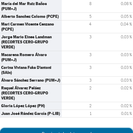
María del Mar Ruiz Baños
8
0,08 %
(PUM+J)
Alberto Sanchez Colomo (PCPE)
5
0,05 %
Mari Carmen Vicente Cenzano
4
0,04 %
(PCPE)
Jorge Mario Eines Landman
3
0,03 %
(RECORTES CERO-GRUPO
VERDE)
Macarena Romero Álvaro
3
0,03 %
(PUM+J)
Corina Viviana Fuks D'antoni
3
0,03 %
(SAIn)
Álvaro Sánchez Serrano (PUM+J)
3
0,03 %
Raquel Álvarez Peláez
2
0,02 %
(RECORTES CERO-GRUPO
VERDE)
Gloria López López (PH)
2
0,02 %
Juan José Rández García (P-LIB)
1
0,01 %