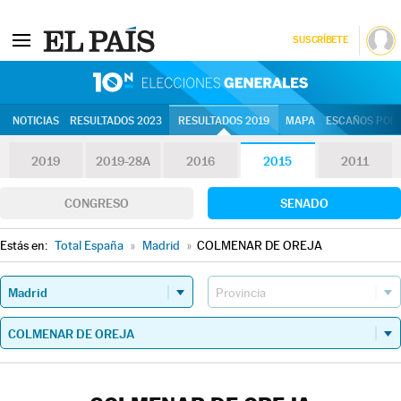
SUSCRÍBETE
10N | Eleccion
NOTICIAS
RESULTADOS 2023
RESULTADOS 2019
MAPA
ESCAÑOS POR 
2019
2019-28A
2016
2015
2011
CONGRESO
SENADO
Estás en:
Total España
»
Madrid
»
COLMENAR DE OREJA