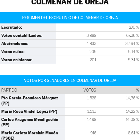
COLMENAR DE OREJA
RESUMEN DEL ESCRUTINIO DE COLMENAR DE OREJA
Escrutado:
100 %
Votos contabilizados:
3.989
67,36 %
Abstenciones:
1.933
32,64 %
Votos nulos:
205
5,14 %
Votos en blanco:
201
5,31 %
VOTOS POR SENADORES EN COLMENAR DE OREJA
PARTIDO
VOTOS
%
Pío García-Escudero Márquez
1.528
14,36 %
(PP)
María Rosa Vindel López (PP)
1.513
14,22 %
Carlos Aragonés Mendiguchía
1.499
14,09 %
(PP)
María Carlota Merchán Mesón
916
8,61 %
(PSOE)