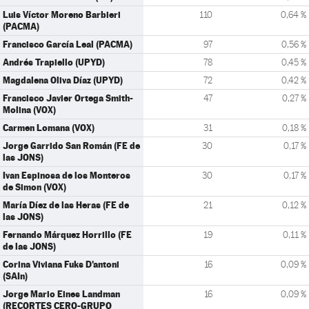
Luis Víctor Moreno Barbieri
110
0,64 %
(PACMA)
Francisco García Leal (PACMA)
97
0,56 %
Andrés Trapiello (UPYD)
78
0,45 %
Magdalena Oliva Díaz (UPYD)
72
0,42 %
Francisco Javier Ortega Smith-
47
0,27 %
Molina (VOX)
Carmen Lomana (VOX)
31
0,18 %
Jorge Garrido San Román (FE de
30
0,17 %
las JONS)
Ivan Espinosa de los Monteros
30
0,17 %
de Simon (VOX)
María Díez de las Heras (FE de
21
0,12 %
las JONS)
Fernando Márquez Horrillo (FE
19
0,11 %
de las JONS)
Corina Viviana Fuks D'antoni
16
0,09 %
(SAIn)
Jorge Mario Eines Landman
16
0,09 %
(RECORTES CERO-GRUPO