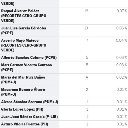
VERDE)
Raquel Álvarez Peláez
12
0,07 %
(RECORTES CERO-GRUPO
VERDE)
Juan Luis García Córdoba
10
0,06 %
(PCPE)
Arsenio Mayo Mateos
7
0,04 %
(RECORTES CERO-GRUPO
VERDE)
Alberto Sanchez Colomo (PCPE)
5
0,03 %
Mari Carmen Vicente Cenzano
5
0,03 %
(PCPE)
María del Mar Ruiz Baños
4
0,02 %
(PUM+J)
Macarena Romero Álvaro
2
0,01 %
(PUM+J)
Álvaro Sánchez Serrano (PUM+J)
1
0,01 %
Gloria López López (PH)
1
0,01 %
Juan José Rández García (P-LIB)
1
0,01 %
Arturo Viloria Fuentes (PH)
1
0,01 %