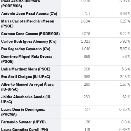
Rosa Arauzo Quintero
1.204
6,96 %
(PODEMOS)
Antonio José Pezzi Acosta (C's)
1.151
6,66 %
María Carlota Merchán Mesón
1.084
6,27 %
(PSOE)
German Cano Cuenca (PODEMOS)
1.076
6,22 %
Carlos Rodriguez Alemany (C's)
1.023
5,92 %
Eva Sagardoy Cayetano (C's)
1.016
5,87 %
Doménec Miquel Ruiz Devesa
969
5,6 %
(PSOE)
Lydia Martínez Mora (PSOE)
968
5,6 %
Eva Abril Chaigne (IU-UPeC)
368
2,13 %
Alberto Manuel Arregui Álava
289
1,67 %
(IU-UPeC)
Jaldia Abuabarka Aueda (IU-
280
1,62 %
UPeC)
Laura Duarte Domínguez
147
0,85 %
(PACMA)
Fernando Savater (UPYD)
138
0,8 %
Laura González Curull (PH)
119
0,69 %