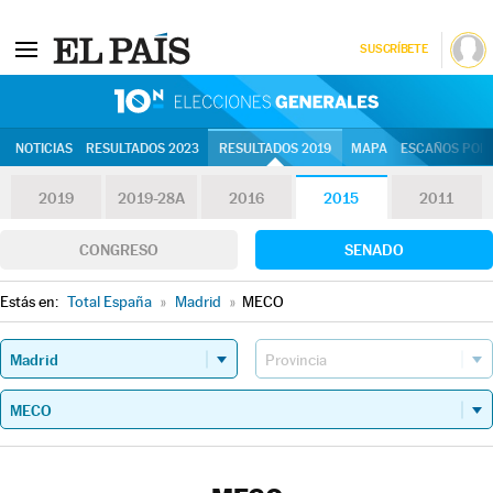
SUSCRÍBETE
10N | Eleccion
NOTICIAS
RESULTADOS 2023
RESULTADOS 2019
MAPA
ESCAÑOS POR 
2019
2019-28A
2016
2015
2011
CONGRESO
SENADO
Estás en:
Total España
»
Madrid
»
MECO