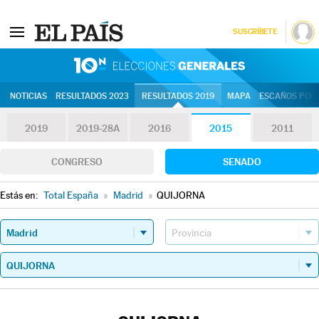
SUSCRÍBETE
10N | Eleccion
NOTICIAS
RESULTADOS 2023
RESULTADOS 2019
MAPA
ESCAÑOS POR 
2019
2019-28A
2016
2015
2011
CONGRESO
SENADO
Estás en:
Total España
»
Madrid
»
QUIJORNA