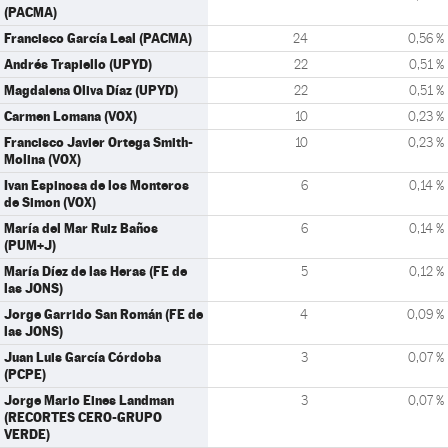
(PACMA)
Francisco García Leal (PACMA)
24
0,56 %
Andrés Trapiello (UPYD)
22
0,51 %
Magdalena Oliva Díaz (UPYD)
22
0,51 %
Carmen Lomana (VOX)
10
0,23 %
Francisco Javier Ortega Smith-
10
0,23 %
Molina (VOX)
Ivan Espinosa de los Monteros
6
0,14 %
de Simon (VOX)
María del Mar Ruiz Baños
6
0,14 %
(PUM+J)
María Díez de las Heras (FE de
5
0,12 %
las JONS)
Jorge Garrido San Román (FE de
4
0,09 %
las JONS)
Juan Luis García Córdoba
3
0,07 %
(PCPE)
Jorge Mario Eines Landman
3
0,07 %
(RECORTES CERO-GRUPO
VERDE)