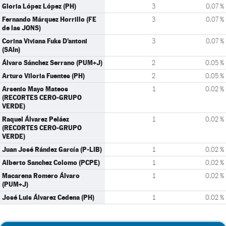
Gloria López López (PH)
3
0,07 %
Fernando Márquez Horrillo (FE
3
0,07 %
de las JONS)
Corina Viviana Fuks D'antoni
3
0,07 %
(SAIn)
Álvaro Sánchez Serrano (PUM+J)
2
0,05 %
Arturo Viloria Fuentes (PH)
2
0,05 %
Arsenio Mayo Mateos
1
0,02 %
(RECORTES CERO-GRUPO
VERDE)
Raquel Álvarez Peláez
1
0,02 %
(RECORTES CERO-GRUPO
VERDE)
Juan José Rández García (P-LIB)
1
0,02 %
Alberto Sanchez Colomo (PCPE)
1
0,02 %
Macarena Romero Álvaro
1
0,02 %
(PUM+J)
José Luis Álvarez Cedena (PH)
1
0,02 %