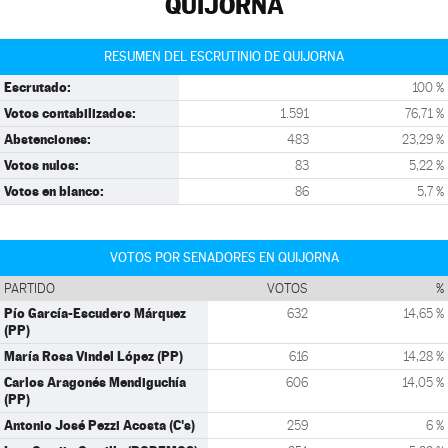
QUIJORNA
RESUMEN DEL ESCRUTINIO DE QUIJORNA
Escrutado:
100 %
Votos contabilizados:
1.591
76,71 %
Abstenciones:
483
23,29 %
Votos nulos:
83
5,22 %
Votos en blanco:
86
5,7 %
VOTOS POR SENADORES EN QUIJORNA
PARTIDO
VOTOS
%
Pío García-Escudero Márquez
632
14,65 %
(PP)
María Rosa Vindel López (PP)
616
14,28 %
Carlos Aragonés Mendiguchía
606
14,05 %
(PP)
Antonio José Pezzi Acosta (C's)
259
6 %