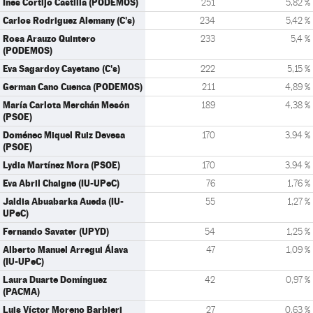
Ines Cortijo Castilla (PODEMOS)
251
5,82 %
Carlos Rodriguez Alemany (C's)
234
5,42 %
Rosa Arauzo Quintero
233
5,4 %
(PODEMOS)
Eva Sagardoy Cayetano (C's)
222
5,15 %
German Cano Cuenca (PODEMOS)
211
4,89 %
María Carlota Merchán Mesón
189
4,38 %
(PSOE)
Doménec Miquel Ruiz Devesa
170
3,94 %
(PSOE)
Lydia Martínez Mora (PSOE)
170
3,94 %
Eva Abril Chaigne (IU-UPeC)
76
1,76 %
Jaldia Abuabarka Aueda (IU-
55
1,27 %
UPeC)
Fernando Savater (UPYD)
54
1,25 %
Alberto Manuel Arregui Álava
47
1,09 %
(IU-UPeC)
Laura Duarte Domínguez
42
0,97 %
(PACMA)
Luis Víctor Moreno Barbieri
27
0,63 %