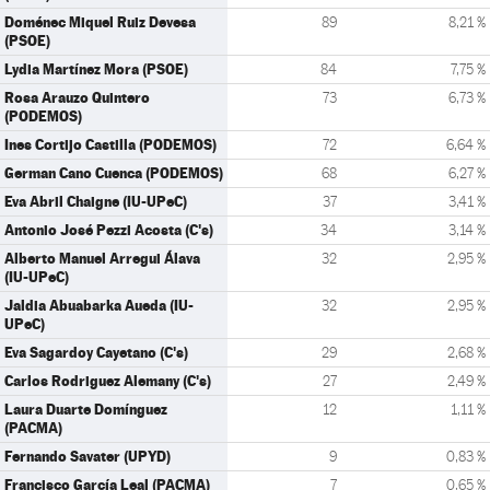
Doménec Miquel Ruiz Devesa
89
8,21 %
(PSOE)
Lydia Martínez Mora (PSOE)
84
7,75 %
Rosa Arauzo Quintero
73
6,73 %
(PODEMOS)
Ines Cortijo Castilla (PODEMOS)
72
6,64 %
German Cano Cuenca (PODEMOS)
68
6,27 %
Eva Abril Chaigne (IU-UPeC)
37
3,41 %
Antonio José Pezzi Acosta (C's)
34
3,14 %
Alberto Manuel Arregui Álava
32
2,95 %
(IU-UPeC)
Jaldia Abuabarka Aueda (IU-
32
2,95 %
UPeC)
Eva Sagardoy Cayetano (C's)
29
2,68 %
Carlos Rodriguez Alemany (C's)
27
2,49 %
Laura Duarte Domínguez
12
1,11 %
(PACMA)
Fernando Savater (UPYD)
9
0,83 %
Francisco García Leal (PACMA)
7
0,65 %