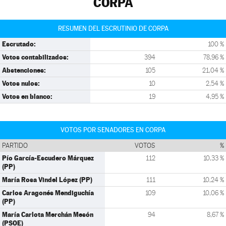
CORPA
RESUMEN DEL ESCRUTINIO DE CORPA
Escrutado:
100 %
Votos contabilizados:
394
78,96 %
Abstenciones:
105
21,04 %
Votos nulos:
10
2,54 %
Votos en blanco:
19
4,95 %
VOTOS POR SENADORES EN CORPA
PARTIDO
VOTOS
%
Pío García-Escudero Márquez
112
10,33 %
(PP)
María Rosa Vindel López (PP)
111
10,24 %
Carlos Aragonés Mendiguchía
109
10,06 %
(PP)
María Carlota Merchán Mesón
94
8,67 %
(PSOE)