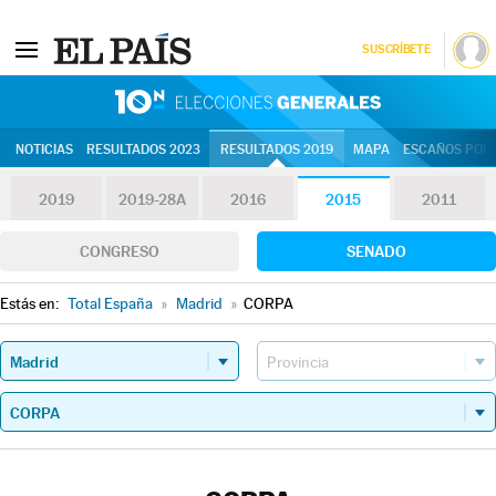
SUSCRÍBETE
10N | Eleccion
NOTICIAS
RESULTADOS 2023
RESULTADOS 2019
MAPA
ESCAÑOS POR 
2019
2019-28A
2016
2015
2011
CONGRESO
SENADO
Estás en:
Total España
»
Madrid
»
CORPA