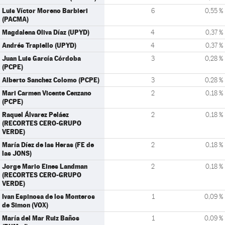
Luis Víctor Moreno Barbieri
6
0,55 %
(PACMA)
Magdalena Oliva Díaz (UPYD)
4
0,37 %
Andrés Trapiello (UPYD)
4
0,37 %
Juan Luis García Córdoba
3
0,28 %
(PCPE)
Alberto Sanchez Colomo (PCPE)
3
0,28 %
Mari Carmen Vicente Cenzano
2
0,18 %
(PCPE)
Raquel Álvarez Peláez
2
0,18 %
(RECORTES CERO-GRUPO
VERDE)
María Díez de las Heras (FE de
2
0,18 %
las JONS)
Jorge Mario Eines Landman
2
0,18 %
(RECORTES CERO-GRUPO
VERDE)
Ivan Espinosa de los Monteros
1
0,09 %
de Simon (VOX)
María del Mar Ruiz Baños
1
0,09 %