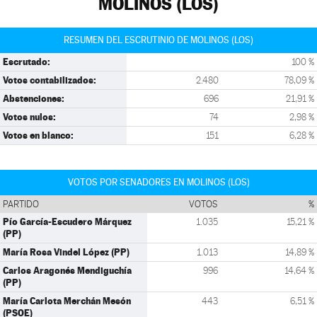
MOLINOS (LOS)
RESUMEN DEL ESCRUTINIO DE MOLINOS (LOS)
Escrutado:
100 %
Votos contabilizados:
2.480
78,09 %
Abstenciones:
696
21,91 %
Votos nulos:
74
2,98 %
Votos en blanco:
151
6,28 %
VOTOS POR SENADORES EN MOLINOS (LOS)
PARTIDO
VOTOS
%
Pío García-Escudero Márquez
1.035
15,21 %
(PP)
María Rosa Vindel López (PP)
1.013
14,89 %
Carlos Aragonés Mendiguchía
996
14,64 %
(PP)
María Carlota Merchán Mesón
443
6,51 %
(PSOE)