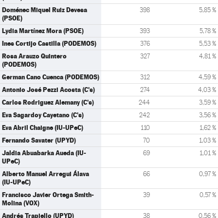
Doménec Miquel Ruiz Devesa
398
5,85 %
(PSOE)
Lydia Martínez Mora (PSOE)
393
5,78 %
Ines Cortijo Castilla (PODEMOS)
376
5,53 %
Rosa Arauzo Quintero
327
4,81 %
(PODEMOS)
German Cano Cuenca (PODEMOS)
312
4,59 %
Antonio José Pezzi Acosta (C's)
274
4,03 %
Carlos Rodriguez Alemany (C's)
244
3,59 %
Eva Sagardoy Cayetano (C's)
242
3,56 %
Eva Abril Chaigne (IU-UPeC)
110
1,62 %
Fernando Savater (UPYD)
70
1,03 %
Jaldia Abuabarka Aueda (IU-
69
1,01 %
UPeC)
Alberto Manuel Arregui Álava
66
0,97 %
(IU-UPeC)
Francisco Javier Ortega Smith-
39
0,57 %
Molina (VOX)
Andrés Trapiello (UPYD)
38
0,56 %