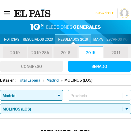
SUSCRÍBETE
10N | Eleccion
NOTICIAS
RESULTADOS 2023
RESULTADOS 2019
MAPA
ESCAÑOS POR 
2019
2019-28A
2016
2015
2011
CONGRESO
SENADO
Estás en:
Total España
»
Madrid
»
MOLINOS (LOS)