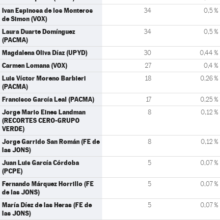
Ivan Espinosa de los Monteros
34
0,5 %
de Simon (VOX)
Laura Duarte Domínguez
34
0,5 %
(PACMA)
Magdalena Oliva Díaz (UPYD)
30
0,44 %
Carmen Lomana (VOX)
27
0,4 %
Luis Víctor Moreno Barbieri
18
0,26 %
(PACMA)
Francisco García Leal (PACMA)
17
0,25 %
Jorge Mario Eines Landman
8
0,12 %
(RECORTES CERO-GRUPO
VERDE)
Jorge Garrido San Román (FE de
8
0,12 %
las JONS)
Juan Luis García Córdoba
5
0,07 %
(PCPE)
Fernando Márquez Horrillo (FE
5
0,07 %
de las JONS)
María Díez de las Heras (FE de
5
0,07 %
las JONS)