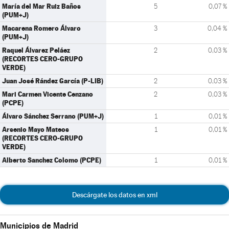
María del Mar Ruiz Baños
5
0,07 %
(PUM+J)
Macarena Romero Álvaro
3
0,04 %
(PUM+J)
Raquel Álvarez Peláez
2
0,03 %
(RECORTES CERO-GRUPO
VERDE)
Juan José Rández García (P-LIB)
2
0,03 %
Mari Carmen Vicente Cenzano
2
0,03 %
(PCPE)
Álvaro Sánchez Serrano (PUM+J)
1
0,01 %
Arsenio Mayo Mateos
1
0,01 %
(RECORTES CERO-GRUPO
VERDE)
Alberto Sanchez Colomo (PCPE)
1
0,01 %
Descárgate los datos en xml
Municipios de Madrid