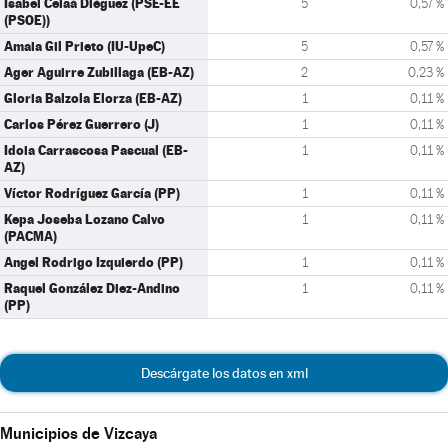
Isabel Celaá Diéguez (PSE-EE
5
0,57 %
(PSOE))
Amaia Gil Prieto (IU-UpeC)
5
0,57 %
Ager Aguirre Zubillaga (EB-AZ)
2
0,23 %
Gloria Balzola Elorza (EB-AZ)
1
0,11 %
Carlos Pérez Guerrero (J)
1
0,11 %
Idoia Carrascosa Pascual (EB-
1
0,11 %
AZ)
Víctor Rodríguez García (PP)
1
0,11 %
Kepa Joseba Lozano Calvo
1
0,11 %
(PACMA)
Angel Rodrigo Izquierdo (PP)
1
0,11 %
Raquel González Diez-Andino
1
0,11 %
(PP)
Descárgate los datos en xml
Municipios de Vizcaya