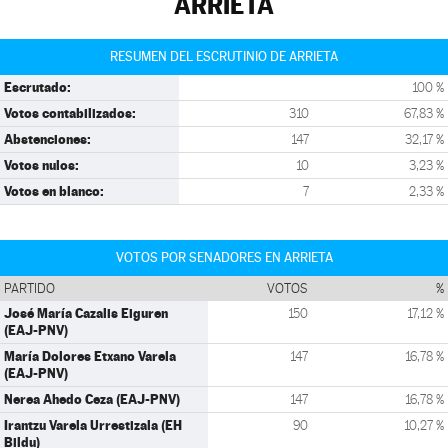
ARRIETA
RESUMEN DEL ESCRUTINIO DE ARRIETA
Escrutado:
100 %
Votos contabilizados:
310
67,83 %
Abstenciones:
147
32,17 %
Votos nulos:
10
3,23 %
Votos en blanco:
7
2,33 %
VOTOS POR SENADORES EN ARRIETA
PARTIDO
VOTOS
%
José María Cazalis Eiguren
150
17,12 %
(EAJ-PNV)
María Dolores Etxano Varela
147
16,78 %
(EAJ-PNV)
Nerea Ahedo Ceza (EAJ-PNV)
147
16,78 %
Irantzu Varela Urrestizala (EH
90
10,27 %
Bildu)