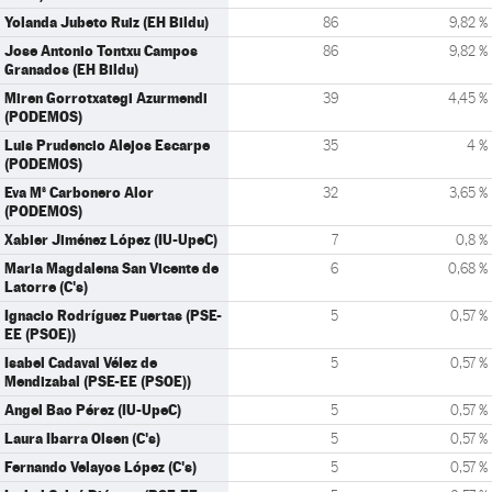
Yolanda Jubeto Ruiz (EH Bildu)
86
9,82 %
Jose Antonio Tontxu Campos
86
9,82 %
Granados (EH Bildu)
Miren Gorrotxategi Azurmendi
39
4,45 %
(PODEMOS)
Luis Prudencio Alejos Escarpe
35
4 %
(PODEMOS)
Eva Mª Carbonero Alor
32
3,65 %
(PODEMOS)
Xabier Jiménez López (IU-UpeC)
7
0,8 %
Maria Magdalena San Vicente de
6
0,68 %
Latorre (C's)
Ignacio Rodríguez Puertas (PSE-
5
0,57 %
EE (PSOE))
Isabel Cadaval Vélez de
5
0,57 %
Mendizabal (PSE-EE (PSOE))
Angel Bao Pérez (IU-UpeC)
5
0,57 %
Laura Ibarra Olsen (C's)
5
0,57 %
Fernando Velayos López (C's)
5
0,57 %