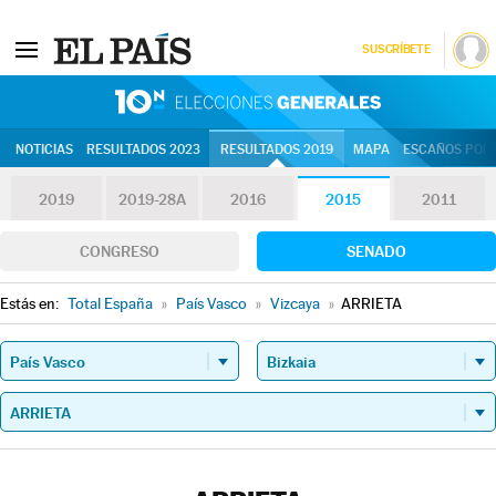
SUSCRÍBETE
10N | Eleccion
NOTICIAS
RESULTADOS 2023
RESULTADOS 2019
MAPA
ESCAÑOS POR 
2019
2019-28A
2016
2015
2011
CONGRESO
SENADO
Estás en:
Total España
»
País Vasco
»
Vizcaya
»
ARRIETA