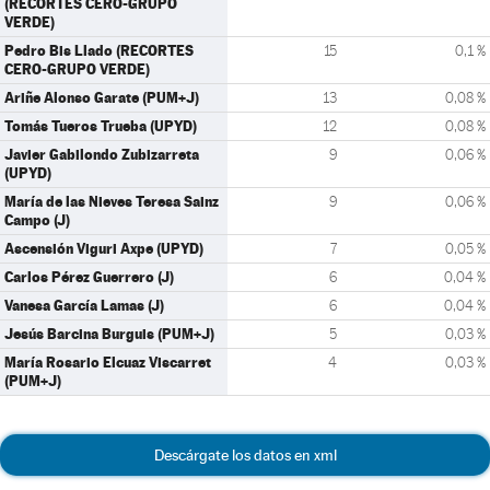
(RECORTES CERO-GRUPO
VERDE)
Pedro Bis Llado (RECORTES
15
0,1 %
CERO-GRUPO VERDE)
Ariñe Alonso Garate (PUM+J)
13
0,08 %
Tomás Tueros Trueba (UPYD)
12
0,08 %
Javier Gabilondo Zubizarreta
9
0,06 %
(UPYD)
María de las Nieves Teresa Sainz
9
0,06 %
Campo (J)
Ascensión Viguri Axpe (UPYD)
7
0,05 %
Carlos Pérez Guerrero (J)
6
0,04 %
Vanesa García Lamas (J)
6
0,04 %
Jesús Barcina Burguis (PUM+J)
5
0,03 %
María Rosario Elcuaz Viscarret
4
0,03 %
(PUM+J)
Descárgate los datos en xml