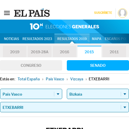
SUSCRÍBETE
10N | Eleccion
NOTICIAS
RESULTADOS 2023
RESULTADOS 2019
MAPA
ESCAÑOS POR 
2019
2019-28A
2016
2015
2011
CONGRESO
SENADO
Estás en:
Total España
»
País Vasco
»
Vizcaya
»
ETXEBARRI