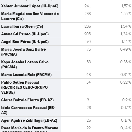
Xabier Jiménez López (IU-UpeC)
241
1,57 %
Maria Magdalena San Vicente de
238
1,55 %
Latorre (C's)
Laura Ibarra Olsen (C's)
236
1,54 %
Amaia Gil Prieto (IU-UpeC)
205
1,34 %
Angel Bao Pérez (IU-UpeC)
170
1,11 %
María Josefa Sanz Ballvé
75
0,49 %
(PACMA)
Kepa Joseba Lozano Calvo
53
0,35 %
(PACMA)
Marta Lezaola Ruiz (PACMA)
48
0,31 %
Pablo Setien Pascual
34
0,22 %
(RECORTES CERO-GRUPO
VERDE)
Gloria Balzola Elorza (EB-AZ)
31
0,2 %
Idoia Carrascosa Pascual (EB-
26
0,17 %
AZ)
Ager Aguirre Zubillaga (EB-AZ)
26
0,17 %
Rosa María de la Fuente Moreno
22
0,14 %