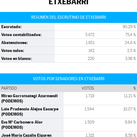
ETXEBARRI
RESUMEN DEL ESCRUTINIO DE ETXEBARRI
Escrutado:
90,29 %
Votos contabilizados:
5.672
75,4 %
Abstenciones:
1.851
24,6 %
Votos nulos:
142
2,5 %
Votos en blanco:
220
3,98 %
VOTOS POR SENADORES EN ETXEBARRI
PARTIDO
VOTOS
%
Miren Gorrotxategi Azurmendi
1.718
11,21 %
(PODEMOS)
Luis Prudencio Alejos Escarpe
1.544
10,07 %
(PODEMOS)
Eva Mª Carbonero Alor
1.509
9,84 %
(PODEMOS)
José María Cazalis Eiguren
1.315
8,58 %