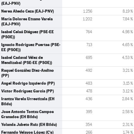
(EAJ-PNV)
Nerea Ahedo Ceza (EAJ-PNV)
1.256
8,19 %
María Dolores Etxano Varela
1.202
7,84 %
(EAJ-PNV)
Isabel Celaá Diéguez (PSE-EE
764
4,98 %
(PSOE))
Ignacio Rodríguez Puertas (PSE-
713
4,65 %
EE (PSOE))
Isabel Cadaval Vélez de
695
4,53 %
Mendizabal (PSE-EE (PSOE))
Raquel González Diez-Andino
492
3,21 %
(PP)
Angel Rodrigo Izquierdo (PP)
483
3,15 %
Víctor Rodríguez García (PP)
478
3,12 %
Irantzu Varela Urrestizala (EH
436
2,84 %
Bildu)
Jose Antonio Tontxu Campos
395
2,58 %
Granados (EH Bildu)
Yolanda Jubeto Ruiz (EH Bildu)
354
2,31 %
Fernando Velayos López (C's)
266
1,74 %