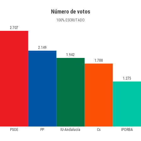
Número de votos
100
%
ESCRUTADO
2.707
2.149
1.942
1.788
1.275
PSOE
PP
IU-Andalucía
Cs
IPORBA