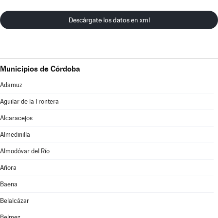
Descárgate los datos en xml
Municipios de Córdoba
Adamuz
Aguilar de la Frontera
Alcaracejos
Almedinilla
Almodóvar del Río
Añora
Baena
Belalcázar
Belmez