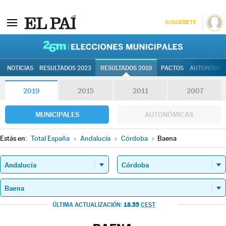
SUSCRÍBETE
26M | Elec
NOTICIAS
RESULTADOS 2023
RESULTADOS 2019
PACTOS
AUTONÓMIC
2019
2015
2011
2007
MUNICIPALES
AUTONÓMICAS
Estás en:
Total España
»
Andalucía
»
Córdoba
»
Baena
18.55
ÚLTIMA ACTUALIZACIÓN:
CEST