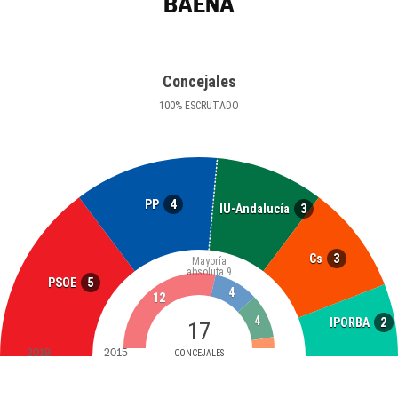
BAENA
Concejales
100
%
ESCRUTADO
4
PP
3
IU-Andalucía
3
Cs
Mayoría
absoluta
9
5
PSOE
4
12
4
2
IPORBA
17
2019
2015
CONCEJALES