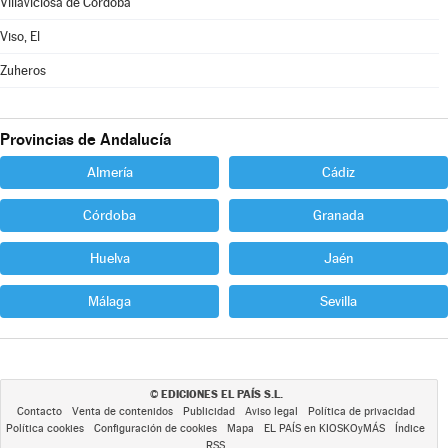
Villaviciosa de Córdoba
Viso, El
Zuheros
Provincias de Andalucía
Almería
Cádiz
Córdoba
Granada
Huelva
Jaén
Málaga
Sevilla
EDICIONES EL PAÍS S.L.
©
Contacto
Venta de contenidos
Publicidad
Aviso legal
Política de privacidad
Política cookies
Configuración de cookies
Mapa
EL PAÍS en KIOSKOyMÁS
Índice
RSS