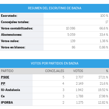
RESUMEN DEL ESCRUTINIO DE BAENA
Escrutado:
100 %
Concejales totales:
17
Votos contabilizados:
10.086
66,6 %
Abstenciones:
5.059
33,4 %
Votos nulos:
139
1,38 %
Votos en blanco:
86
0,86 %
VOTOS POR PARTIDOS EN BAENA
PARTIDO
CONCEJALES
VOTOS
%
PSOE
5
2.707
27,21 %
PP
4
2.149
21,6 %
IU-Andalucía
3
1.942
19,52 %
Cs
3
1.788
17,98 %
IPORBA
2
1.275
12,82 %