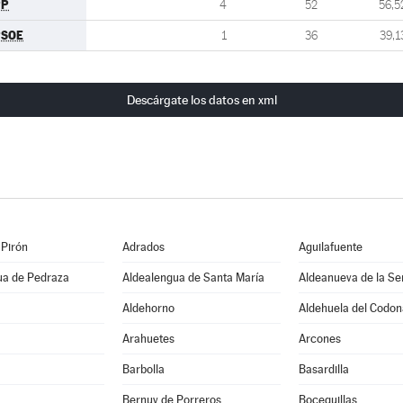
PP
4
52
56,5
PSOE
1
36
39,1
Descárgate los datos en xml
 Pirón
Adrados
Aguilafuente
ua de Pedraza
Aldealengua de Santa María
Aldeanueva de la Se
Aldehorno
Aldehuela del Codon
Arahuetes
Arcones
Barbolla
Basardilla
Bernuy de Porreros
Boceguillas