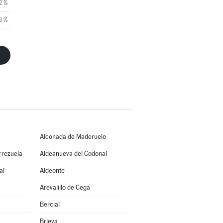
2 %
3 %
Alconada de Maderuelo
rrezuela
Aldeanueva del Codonal
al
Aldeonte
Arevalillo de Cega
Bercial
Brieva