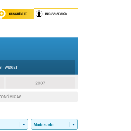
SUSCRÍBETE
INICIAR SESIÓN
S
WIDGET
2007
TONÓMICAS