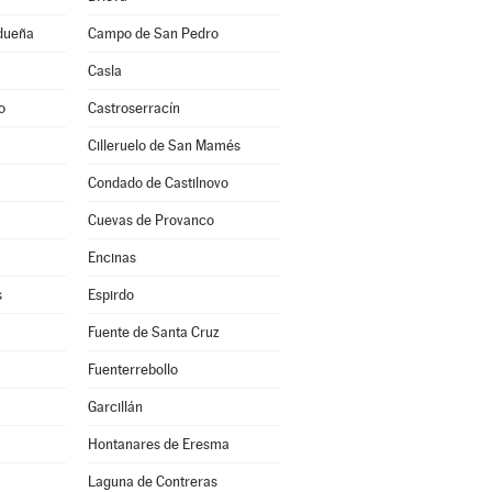
idueña
Campo de San Pedro
Casla
o
Castroserracín
Cilleruelo de San Mamés
Condado de Castilnovo
Cuevas de Provanco
Encinas
s
Espirdo
Fuente de Santa Cruz
Fuenterrebollo
Garcillán
Hontanares de Eresma
Laguna de Contreras