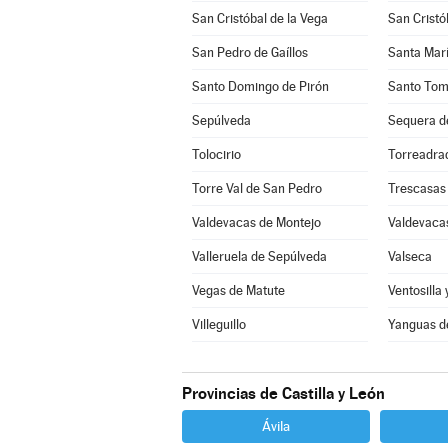
San Cristóbal de la Vega
San Cristó
San Pedro de Gaíllos
Santa Marí
Santo Domingo de Pirón
Santo Tom
Sepúlveda
Sequera d
Tolocirio
Torreadra
Torre Val de San Pedro
Trescasas
Valdevacas de Montejo
Valdevacas
Valleruela de Sepúlveda
Valseca
Vegas de Matute
Ventosilla 
Villeguillo
Yanguas d
Provincias de Castilla y León
Ávila