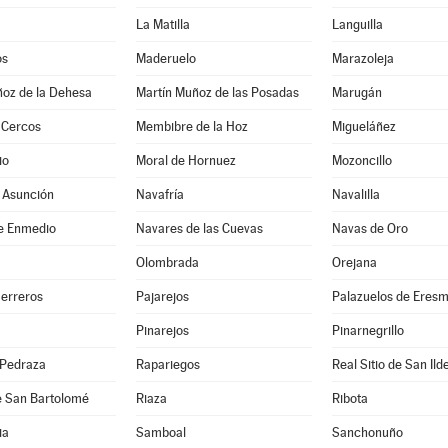
La Matilla
Languilla
os
Maderuelo
Marazoleja
ñoz de la Dehesa
Martín Muñoz de las Posadas
Marugán
 Cercos
Membibre de la Hoz
Migueláñez
io
Moral de Hornuez
Mozoncillo
 Asunción
Navafría
Navalilla
e Enmedio
Navares de las Cuevas
Navas de Oro
Olombrada
Orejana
Herreros
Pajarejos
Palazuelos de Eres
Pinarejos
Pinarnegrillo
 Pedraza
Rapariegos
Real Sitio de San Ild
e San Bartolomé
Riaza
Ribota
ia
Samboal
Sanchonuño