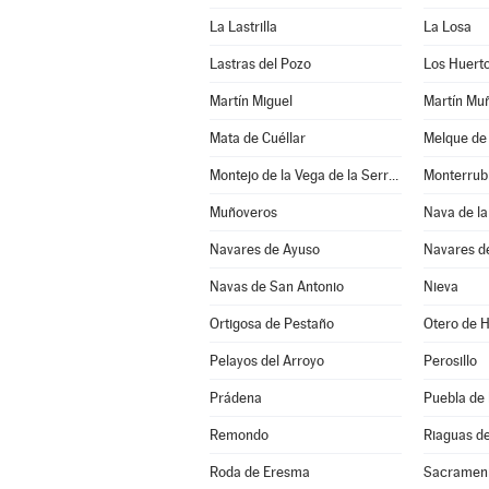
La Lastrilla
La Losa
Lastras del Pozo
Los Huert
Martín Miguel
Martín Mu
Mata de Cuéllar
Melque de
Montejo de la Vega de la Serrezuela
Monterrub
Muñoveros
Nava de la
Navares de Ayuso
Navares d
Navas de San Antonio
Nieva
Ortigosa de Pestaño
Otero de 
Pelayos del Arroyo
Perosillo
Prádena
Puebla de
Remondo
Riaguas d
Roda de Eresma
Sacramen