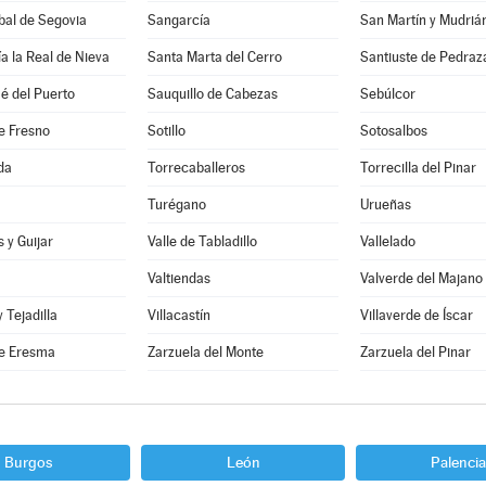
bal de Segovia
Sangarcía
San Martín y Mudriá
a la Real de Nieva
Santa Marta del Cerro
Santiuste de Pedraz
é del Puerto
Sauquillo de Cabezas
Sebúlcor
e Fresno
Sotillo
Sotosalbos
da
Torrecaballeros
Torrecilla del Pinar
Turégano
Urueñas
 y Guijar
Valle de Tabladillo
Vallelado
Valtiendas
Valverde del Majano
y Tejadilla
Villacastín
Villaverde de Íscar
e Eresma
Zarzuela del Monte
Zarzuela del Pinar
Burgos
León
Palencia