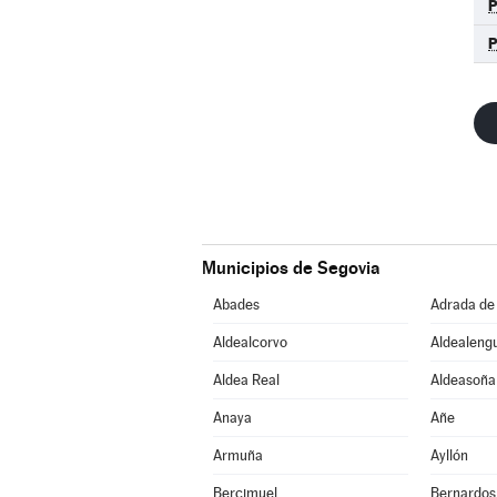
Municipios de Segovia
Abades
Adrada de
Aldealcorvo
Aldealeng
Aldea Real
Aldeasoña
Anaya
Añe
Armuña
Ayllón
Bercimuel
Bernardos