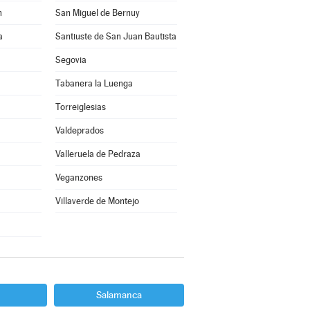
n
San Miguel de Bernuy
a
Santiuste de San Juan Bautista
Segovia
Tabanera la Luenga
Torreiglesias
Valdeprados
Valleruela de Pedraza
Veganzones
Villaverde de Montejo
Salamanca