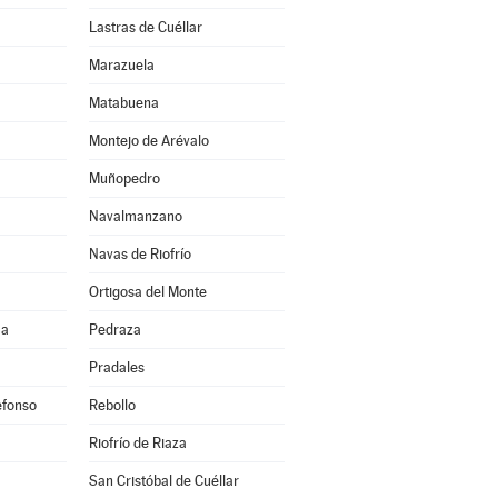
Lastras de Cuéllar
Marazuela
Matabuena
Montejo de Arévalo
Muñopedro
Navalmanzano
Navas de Riofrío
Ortigosa del Monte
ma
Pedraza
Pradales
efonso
Rebollo
Riofrío de Riaza
San Cristóbal de Cuéllar