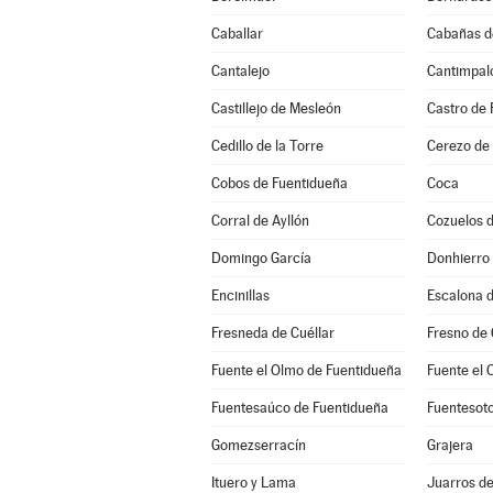
Caballar
Cabañas d
Cantalejo
Cantimpal
Castillejo de Mesleón
Castro de 
Cedillo de la Torre
Cerezo de
Cobos de Fuentidueña
Coca
Corral de Ayllón
Cozuelos 
Domingo García
Donhierro
Encinillas
Escalona d
Fresneda de Cuéllar
Fresno de
Fuente el Olmo de Fuentidueña
Fuente el 
Fuentesaúco de Fuentidueña
Fuentesot
Gomezserracín
Grajera
Ituero y Lama
Juarros d