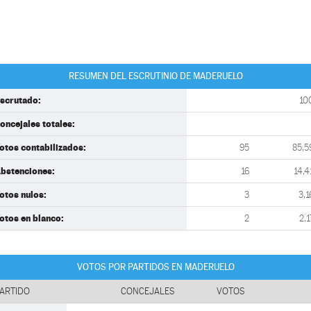
RESUMEN DEL ESCRUTINIO DE MADERUELO
scrutado:
10
oncejales totales:
otos contabilizados:
95
85,5
bstenciones:
16
14,4
otos nulos:
3
3,1
otos en blanco:
2
2,1
VOTOS POR PARTIDOS EN MADERUELO
ARTIDO
CONCEJALES
VOTOS