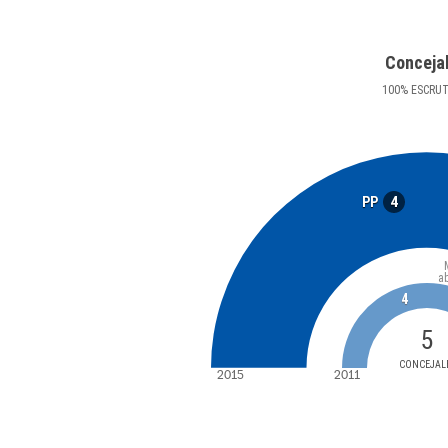
Conceja
100
%
ESCRU
4
PP
a
4
5
CONCEJAL
2015
2011