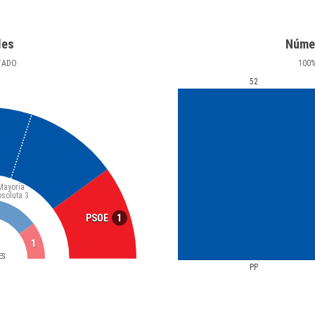
les
Núme
TADO
100
52
Mayoría
bsoluta
3
1
PSOE
1
ES
PP