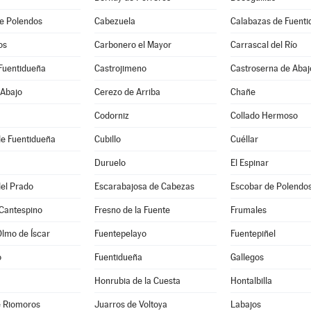
e Polendos
Cabezuela
Calabazas de Fuent
os
Carbonero el Mayor
Carrascal del Río
Fuentidueña
Castrojimeno
Castroserna de Abaj
 Abajo
Cerezo de Arriba
Chañe
Codorniz
Collado Hermoso
de Fuentidueña
Cubillo
Cuéllar
Duruelo
El Espinar
el Prado
Escarabajosa de Cabezas
Escobar de Polendo
 Cantespino
Fresno de la Fuente
Frumales
Olmo de Íscar
Fuentepelayo
Fuentepiñel
o
Fuentidueña
Gallegos
Honrubia de la Cuesta
Hontalbilla
e Riomoros
Juarros de Voltoya
Labajos