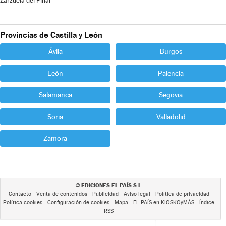
Zarzuela del Pinar
Provincias de Castilla y León
Ávila
Burgos
León
Palencia
Salamanca
Segovia
Soria
Valladolid
Zamora
EDICIONES EL PAÍS S.L.
©
Contacto
Venta de contenidos
Publicidad
Aviso legal
Política de privacidad
Política cookies
Configuración de cookies
Mapa
EL PAÍS en KIOSKOyMÁS
Índice
RSS