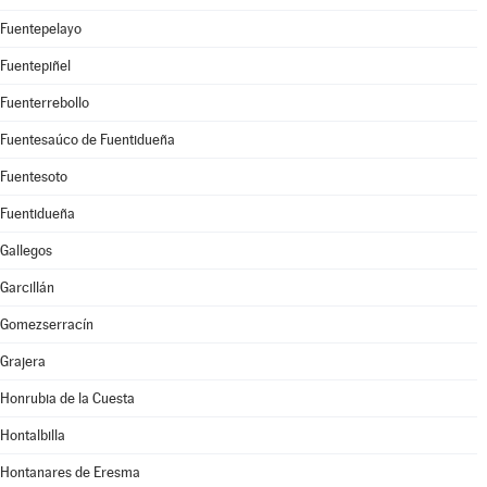
Fuentepelayo
Fuentepiñel
Fuenterrebollo
Fuentesaúco de Fuentidueña
Fuentesoto
Fuentidueña
Gallegos
Garcillán
Gomezserracín
Grajera
Honrubia de la Cuesta
Hontalbilla
Hontanares de Eresma