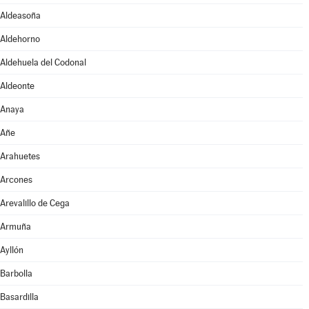
Aldeasoña
Aldehorno
Aldehuela del Codonal
Aldeonte
Anaya
Añe
Arahuetes
Arcones
Arevalillo de Cega
Armuña
Ayllón
Barbolla
Basardilla