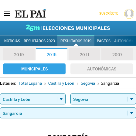
SUSCRÍBETE
26M | Elec
NOTICIAS
RESULTADOS 2023
RESULTADOS 2019
PACTOS
AUTONÓMIC
2019
2015
2011
2007
MUNICIPALES
AUTONÓMICAS
Estás en:
Total España
»
Castilla y León
»
Segovia
»
Sangarcía