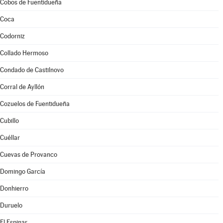
Cobos de Fuentidueña
Coca
Codorniz
Collado Hermoso
Condado de Castilnovo
Corral de Ayllón
Cozuelos de Fuentidueña
Cubillo
Cuéllar
Cuevas de Provanco
Domingo García
Donhierro
Duruelo
El Espinar