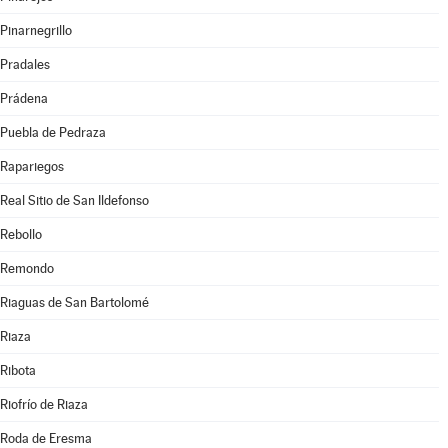
Pinarnegrillo
Pradales
Prádena
Puebla de Pedraza
Rapariegos
Real Sitio de San Ildefonso
Rebollo
Remondo
Riaguas de San Bartolomé
Riaza
Ribota
Riofrío de Riaza
Roda de Eresma