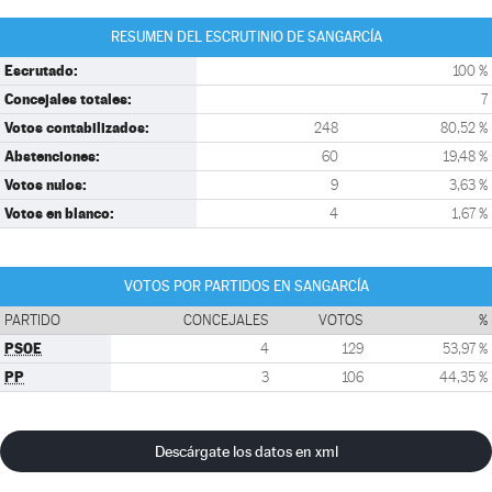
RESUMEN DEL ESCRUTINIO DE SANGARCÍA
Escrutado:
100 %
Concejales totales:
7
Votos contabilizados:
248
80,52 %
Abstenciones:
60
19,48 %
Votos nulos:
9
3,63 %
Votos en blanco:
4
1,67 %
VOTOS POR PARTIDOS EN SANGARCÍA
PARTIDO
CONCEJALES
VOTOS
%
PSOE
4
129
53,97 %
PP
3
106
44,35 %
Descárgate los datos en xml