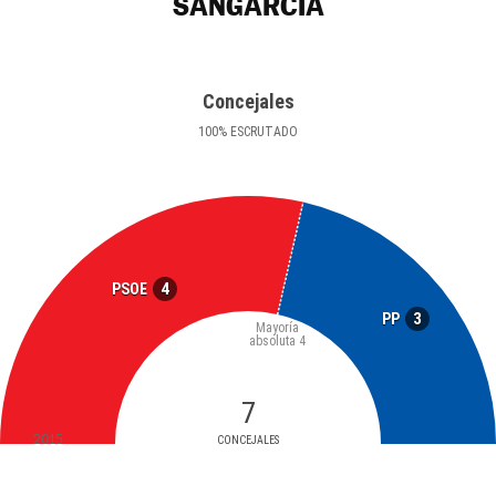
SANGARCÍA
Concejales
100
%
ESCRUTADO
4
PSOE
3
PP
Mayoría
absoluta
4
7
2015
CONCEJALES