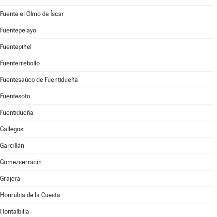
Fuente el Olmo de Íscar
Fuentepelayo
Fuentepiñel
Fuenterrebollo
Fuentesaúco de Fuentidueña
Fuentesoto
Fuentidueña
Gallegos
Garcillán
Gomezserracín
Grajera
Honrubia de la Cuesta
Hontalbilla