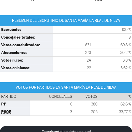
PP
PSOE
RESUMEN DEL ESCRUTINIO DE SANTA MARÍA LA REAL DE NIEVA
Escrutado:
100 %
Concejales totales:
9
Votos contabilizados:
631
69,8 %
Abstenciones:
273
30,2 %
Votos nulos:
24
3,8 %
Votos en blanco:
22
3,62 %
VOTOS POR PARTIDOS EN SANTA MARÍA LA REAL DE NIEVA
PARTIDO
CONCEJALES
VOTOS
%
PP
6
380
62,6 %
PSOE
3
205
33,77 %
Descárgate los datos en xml