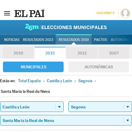
SUSCRÍBETE
26M | Elec
NOTICIAS
RESULTADOS 2023
RESULTADOS 2019
PACTOS
AUTONÓMIC
2019
2015
2011
2007
MUNICIPALES
AUTONÓMICAS
Estás en:
Total España
»
Castilla y León
»
Segovia
»
Santa María la Real de Nieva