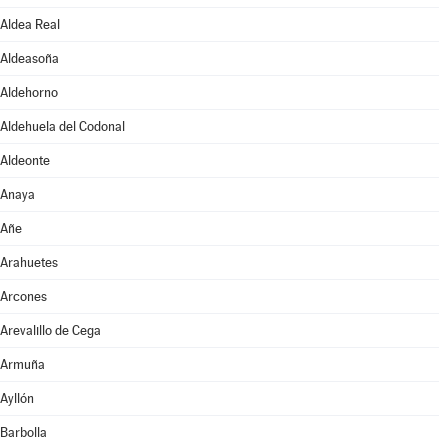
Aldea Real
Aldeasoña
Aldehorno
Aldehuela del Codonal
Aldeonte
Anaya
Añe
Arahuetes
Arcones
Arevalillo de Cega
Armuña
Ayllón
Barbolla