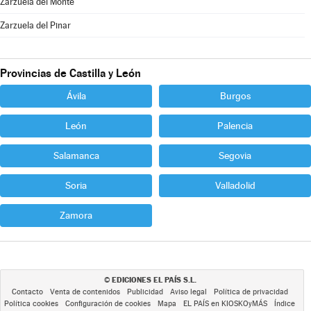
Zarzuela del Monte
Zarzuela del Pinar
Provincias de Castilla y León
Ávila
Burgos
León
Palencia
Salamanca
Segovia
Soria
Valladolid
Zamora
EDICIONES EL PAÍS S.L.
©
Contacto
Venta de contenidos
Publicidad
Aviso legal
Política de privacidad
Política cookies
Configuración de cookies
Mapa
EL PAÍS en KIOSKOyMÁS
Índice