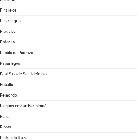
Pinarejos
Pinarnegrillo
Pradales
Prádena
Puebla de Pedraza
Rapariegos
Real Sitio de San Ildefonso
Rebollo
Remondo
Riaguas de San Bartolomé
Riaza
Ribota
Riofrío de Riaza