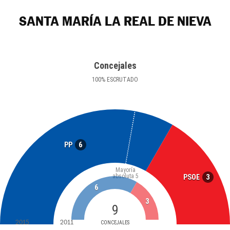
SANTA MARÍA LA REAL DE NIEVA
Concejales
100
%
ESCRUTADO
6
PP
Mayoría
absoluta
5
3
PSOE
6
3
9
2015
2011
CONCEJALES