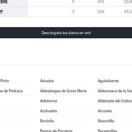
PSOE
4
245
53,9
PP
3
206
45,3
Descárgate los datos en xml
 Pirón
Adrados
Aguilafuente
ua de Pedraza
Aldealengua de Santa María
Aldeanueva de la Se
Aldehorno
Aldehuela del Codon
Arahuetes
Arcones
Barbolla
Basardilla
Bernuy de Porreros
Boceguillas