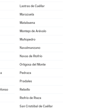
Lastras de Cuéllar
Marazuela
Matabuena
Montejo de Arévalo
Muñopedro
Navalmanzano
Navas de Riofrío
Ortigosa del Monte
ma
Pedraza
Pradales
efonso
Rebollo
Riofrío de Riaza
San Cristóbal de Cuéllar