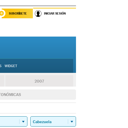
SUSCRÍBETE
INICIAR SESIÓN
S
WIDGET
2007
TONÓMICAS