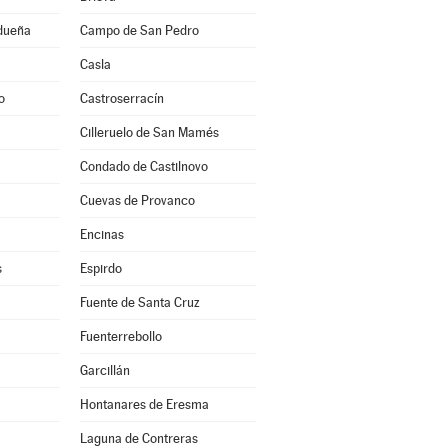
idueña
Campo de San Pedro
Casla
o
Castroserracín
Cilleruelo de San Mamés
Condado de Castilnovo
Cuevas de Provanco
Encinas
s
Espirdo
Fuente de Santa Cruz
Fuenterrebollo
Garcillán
Hontanares de Eresma
Laguna de Contreras