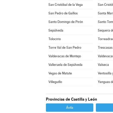
San Cristóbal de la Vega
San Cristó
San Pedro de Gaíllos
Santa Marí
Santo Domingo de Pirón
Santo Tom
Sepúlveda
Sequera d
Tolocirio
Torreadra
Torre Val de San Pedro
Trescasas
Valdevacas de Montejo
Valdevacas
Valleruela de Sepúlveda
Valseca
Vegas de Matute
Ventosilla 
Villeguillo
Yanguas d
Provincias de Castilla y León
Ávila