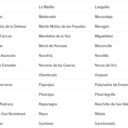
La Matilla
Languilla
os
Maderuelo
Marazoleja
ñoz de la Dehesa
Martín Muñoz de las Posadas
Marugán
 Cercos
Membibre de la Hoz
Migueláñez
io
Moral de Hornuez
Mozoncillo
 Asunción
Navafría
Navalilla
e Enmedio
Navares de las Cuevas
Navas de Oro
Olombrada
Orejana
Herreros
Pajarejos
Palazuelos de Eres
Pinarejos
Pinarnegrillo
 Pedraza
Rapariegos
Real Sitio de San Ild
e San Bartolomé
Riaza
Ribota
ia
Samboal
Sanchonuño