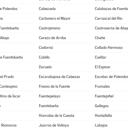
e Polendos
Cabezuela
Calabazas de Fuent
os
Carbonero el Mayor
Carrascal del Río
Fuentidueña
Castrojimeno
Castroserna de Abaj
 Abajo
Cerezo de Arriba
Chañe
Codorniz
Collado Hermoso
de Fuentidueña
Cubillo
Cuéllar
Duruelo
El Espinar
el Prado
Escarabajosa de Cabezas
Escobar de Polendo
 Cantespino
Fresno de la Fuente
Frumales
Olmo de Íscar
Fuentepelayo
Fuentepiñel
o
Fuentidueña
Gallegos
Honrubia de la Cuesta
Hontalbilla
e Riomoros
Juarros de Voltoya
Labajos