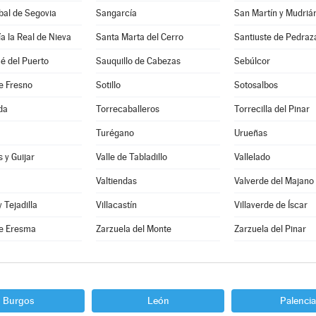
bal de Segovia
Sangarcía
San Martín y Mudriá
a la Real de Nieva
Santa Marta del Cerro
Santiuste de Pedraz
é del Puerto
Sauquillo de Cabezas
Sebúlcor
e Fresno
Sotillo
Sotosalbos
da
Torrecaballeros
Torrecilla del Pinar
Turégano
Urueñas
 y Guijar
Valle de Tabladillo
Vallelado
Valtiendas
Valverde del Majano
y Tejadilla
Villacastín
Villaverde de Íscar
e Eresma
Zarzuela del Monte
Zarzuela del Pinar
Burgos
León
Palencia