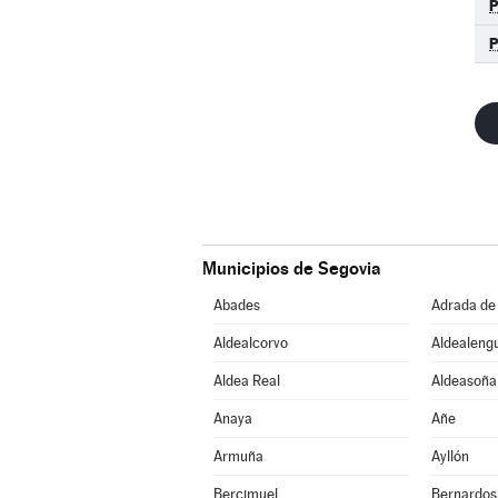
Municipios de Segovia
Abades
Adrada de
Aldealcorvo
Aldealeng
Aldea Real
Aldeasoña
Anaya
Añe
Armuña
Ayllón
Bercimuel
Bernardos