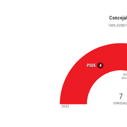
Conceja
100
%
ESCRU
4
PSOE
Ma
abs
7
CONCEJAL
2015