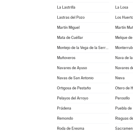
La Lastrilla
La Losa
Lastras del Pozo
Los Huert
Martín Miguel
Martín Mu
Mata de Cuéllar
Melque de
Montejo de la Vega de la Serrezuela
Monterrub
Muñoveros
Nava de la
Navares de Ayuso
Navares d
Navas de San Antonio
Nieva
Ortigosa de Pestaño
Otero de 
Pelayos del Arroyo
Perosillo
Prádena
Puebla de
Remondo
Riaguas d
Roda de Eresma
Sacramen