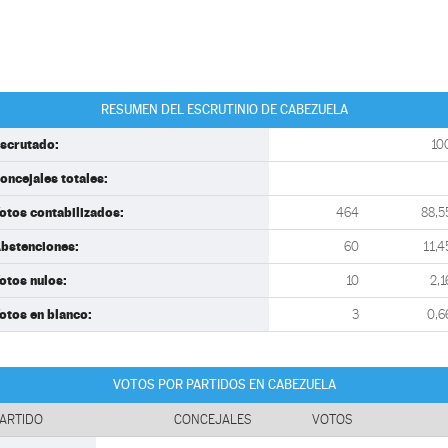
RESUMEN DEL ESCRUTINIO DE CABEZUELA
scrutado:
10
oncejales totales:
otos contabilizados:
464
88,5
bstenciones:
60
11,4
otos nulos:
10
2,1
otos en blanco:
3
0,6
VOTOS POR PARTIDOS EN CABEZUELA
ARTIDO
CONCEJALES
VOTOS