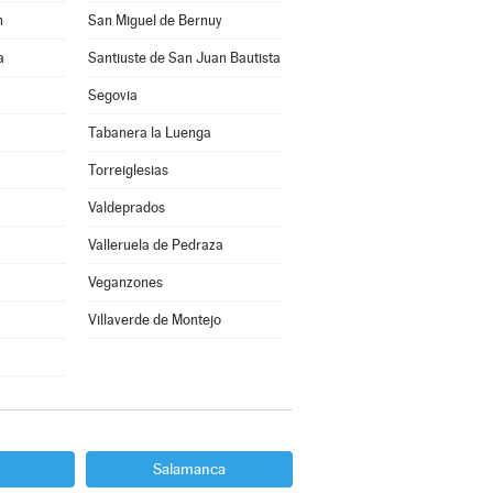
n
San Miguel de Bernuy
a
Santiuste de San Juan Bautista
Segovia
Tabanera la Luenga
Torreiglesias
Valdeprados
Valleruela de Pedraza
Veganzones
Villaverde de Montejo
Salamanca