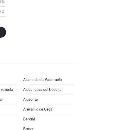
6 %
7 %
Alconada de Maderuelo
rrezuela
Aldeanueva del Codonal
al
Aldeonte
Arevalillo de Cega
Bercial
Brieva