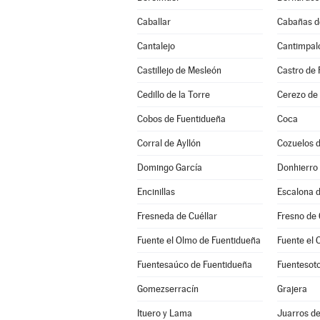
Caballar
Cabañas d
Cantalejo
Cantimpal
Castillejo de Mesleón
Castro de 
Cedillo de la Torre
Cerezo de
Cobos de Fuentidueña
Coca
Corral de Ayllón
Cozuelos 
Domingo García
Donhierro
Encinillas
Escalona d
Fresneda de Cuéllar
Fresno de
Fuente el Olmo de Fuentidueña
Fuente el 
Fuentesaúco de Fuentidueña
Fuentesot
Gomezserracín
Grajera
Ituero y Lama
Juarros d