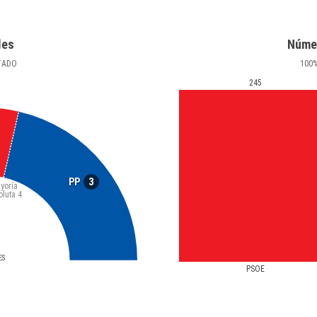
les
Núme
TADO
100
245
3
PP
yoría
oluta
4
ES
PSOE