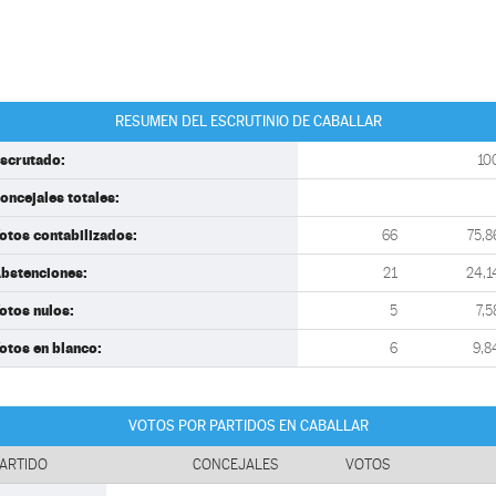
RESUMEN DEL ESCRUTINIO DE CABALLAR
scrutado:
10
oncejales totales:
otos contabilizados:
66
75,8
bstenciones:
21
24,1
otos nulos:
5
7,5
otos en blanco:
6
9,8
VOTOS POR PARTIDOS EN CABALLAR
ARTIDO
CONCEJALES
VOTOS