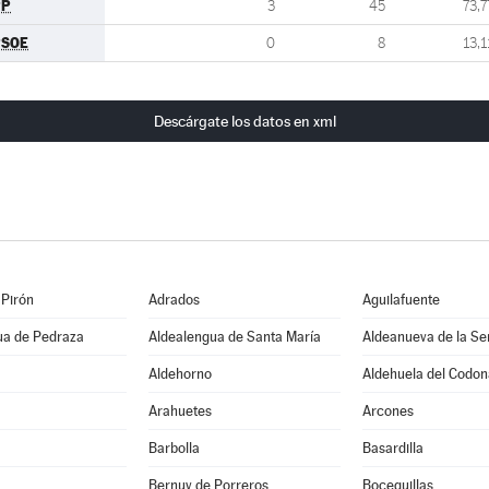
PP
3
45
73,7
PSOE
0
8
13,1
Descárgate los datos en xml
 Pirón
Adrados
Aguilafuente
ua de Pedraza
Aldealengua de Santa María
Aldeanueva de la Se
Aldehorno
Aldehuela del Codon
Arahuetes
Arcones
Barbolla
Basardilla
Bernuy de Porreros
Boceguillas