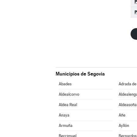
Municipios de Segovia
Abades
Adrada de
Aldealcorvo
Aldealeng
Aldea Real
Aldeasoña
Anaya
Añe
Armuña
Ayllón
Bercimuel
Bernardos