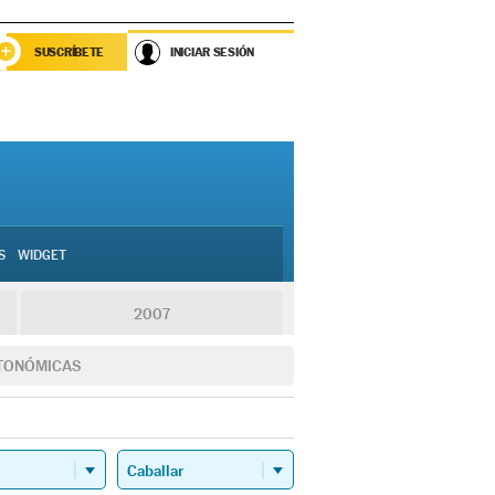
SUSCRÍBETE
INICIAR SESIÓN
S
WIDGET
2007
TONÓMICAS