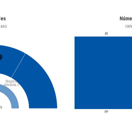
les
Núme
TADO
100
45
3
Mayoría
absoluta
2
ES
PP