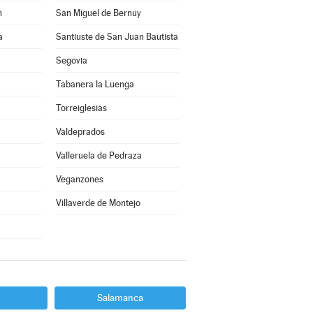
n
San Miguel de Bernuy
a
Santiuste de San Juan Bautista
Segovia
Tabanera la Luenga
Torreiglesias
Valdeprados
Valleruela de Pedraza
Veganzones
Villaverde de Montejo
Salamanca