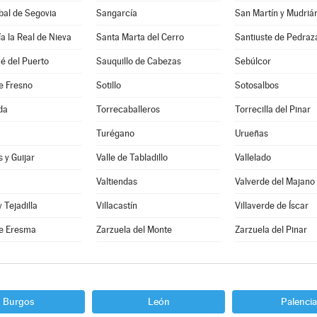
bal de Segovia
Sangarcía
San Martín y Mudriá
a la Real de Nieva
Santa Marta del Cerro
Santiuste de Pedraz
é del Puerto
Sauquillo de Cabezas
Sebúlcor
e Fresno
Sotillo
Sotosalbos
da
Torrecaballeros
Torrecilla del Pinar
Turégano
Urueñas
 y Guijar
Valle de Tabladillo
Vallelado
Valtiendas
Valverde del Majano
y Tejadilla
Villacastín
Villaverde de Íscar
e Eresma
Zarzuela del Monte
Zarzuela del Pinar
Burgos
León
Palencia