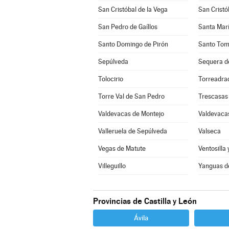
San Cristóbal de la Vega
San Cristó
San Pedro de Gaíllos
Santa Marí
Santo Domingo de Pirón
Santo Tom
Sepúlveda
Sequera d
Tolocirio
Torreadra
Torre Val de San Pedro
Trescasas
Valdevacas de Montejo
Valdevacas
Valleruela de Sepúlveda
Valseca
Vegas de Matute
Ventosilla 
Villeguillo
Yanguas d
Provincias de Castilla y León
Ávila