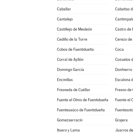
Caballar
Cabañas d
Cantalejo
Cantimpal
Castillejo de Mesleón
Castro de 
Cedillo de la Torre
Cerezo de
Cobos de Fuentidueña
Coca
Corral de Ayllón
Cozuelos 
Domingo García
Donhierro
Encinillas
Escalona d
Fresneda de Cuéllar
Fresno de
Fuente el Olmo de Fuentidueña
Fuente el 
Fuentesaúco de Fuentidueña
Fuentesot
Gomezserracín
Grajera
Ituero y Lama
Juarros d