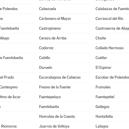
e Polendos
Cabezuela
Calabazas de Fuent
os
Carbonero el Mayor
Carrascal del Río
Fuentidueña
Castrojimeno
Castroserna de Abaj
 Abajo
Cerezo de Arriba
Chañe
Codorniz
Collado Hermoso
de Fuentidueña
Cubillo
Cuéllar
Duruelo
El Espinar
el Prado
Escarabajosa de Cabezas
Escobar de Polendo
 Cantespino
Fresno de la Fuente
Frumales
Olmo de Íscar
Fuentepelayo
Fuentepiñel
o
Fuentidueña
Gallegos
Honrubia de la Cuesta
Hontalbilla
e Riomoros
Juarros de Voltoya
Labajos