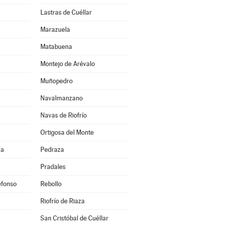
Lastras de Cuéllar
Marazuela
Matabuena
Montejo de Arévalo
Muñopedro
Navalmanzano
Navas de Riofrío
Ortigosa del Monte
ma
Pedraza
Pradales
efonso
Rebollo
Riofrío de Riaza
San Cristóbal de Cuéllar