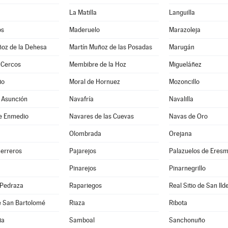
La Matilla
Languilla
os
Maderuelo
Marazoleja
ñoz de la Dehesa
Martín Muñoz de las Posadas
Marugán
 Cercos
Membibre de la Hoz
Migueláñez
io
Moral de Hornuez
Mozoncillo
 Asunción
Navafría
Navalilla
e Enmedio
Navares de las Cuevas
Navas de Oro
Olombrada
Orejana
Herreros
Pajarejos
Palazuelos de Eres
Pinarejos
Pinarnegrillo
 Pedraza
Rapariegos
Real Sitio de San Ild
e San Bartolomé
Riaza
Ribota
ia
Samboal
Sanchonuño