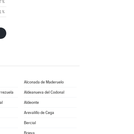
7 %
1 %
Alconada de Maderuelo
rrezuela
Aldeanueva del Codonal
al
Aldeonte
Arevalillo de Cega
Bercial
Brieva