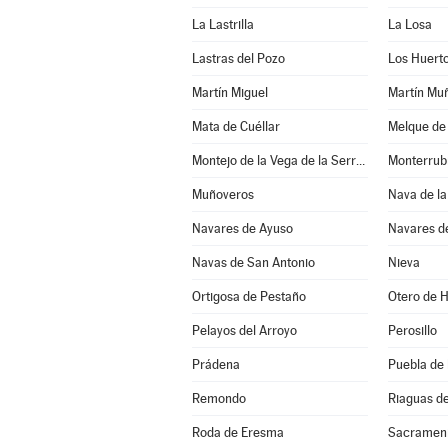
La Lastrilla
La Losa
Lastras del Pozo
Los Huert
Martín Miguel
Martín Mu
Mata de Cuéllar
Melque de
Montejo de la Vega de la Serrezuela
Monterrub
Muñoveros
Nava de la
Navares de Ayuso
Navares d
Navas de San Antonio
Nieva
Ortigosa de Pestaño
Otero de 
Pelayos del Arroyo
Perosillo
Prádena
Puebla de
Remondo
Riaguas d
Roda de Eresma
Sacramen