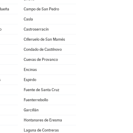
idueña
Campo de San Pedro
Casla
o
Castroserracín
Cilleruelo de San Mamés
Condado de Castilnovo
Cuevas de Provanco
Encinas
s
Espirdo
Fuente de Santa Cruz
Fuenterrebollo
Garcillán
Hontanares de Eresma
Laguna de Contreras