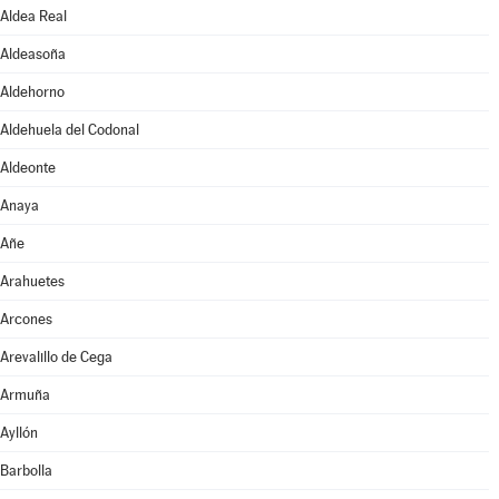
Aldea Real
Aldeasoña
Aldehorno
Aldehuela del Codonal
Aldeonte
Anaya
Añe
Arahuetes
Arcones
Arevalillo de Cega
Armuña
Ayllón
Barbolla