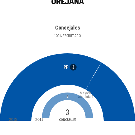
OREJANA
Concejales
100
%
ESCRUTADO
3
PP
Mayoría
3
absoluta
2
3
2015
2011
CONCEJALES