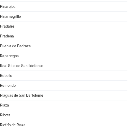
Pinarejos
Pinarnegrillo
Pradales
Prádena
Puebla de Pedraza
Rapariegos
Real Sitio de San Ildefonso
Rebollo
Remondo
Riaguas de San Bartolomé
Riaza
Ribota
Riofrío de Riaza