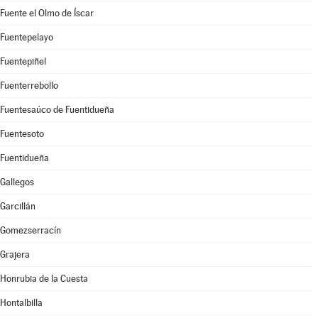
Fuente el Olmo de Íscar
Fuentepelayo
Fuentepiñel
Fuenterrebollo
Fuentesaúco de Fuentidueña
Fuentesoto
Fuentidueña
Gallegos
Garcillán
Gomezserracín
Grajera
Honrubia de la Cuesta
Hontalbilla