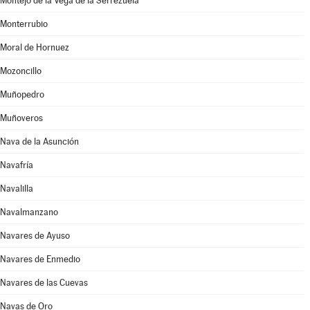
Montejo de la Vega de la Serrezuela
Monterrubio
Moral de Hornuez
Mozoncillo
Muñopedro
Muñoveros
Nava de la Asunción
Navafría
Navalilla
Navalmanzano
Navares de Ayuso
Navares de Enmedio
Navares de las Cuevas
Navas de Oro