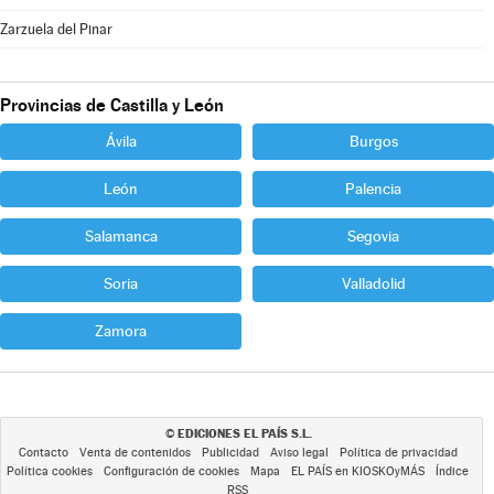
Zarzuela del Pinar
Provincias de Castilla y León
Ávila
Burgos
León
Palencia
Salamanca
Segovia
Soria
Valladolid
Zamora
EDICIONES EL PAÍS S.L.
©
Contacto
Venta de contenidos
Publicidad
Aviso legal
Política de privacidad
Política cookies
Configuración de cookies
Mapa
EL PAÍS en KIOSKOyMÁS
Índice
RSS