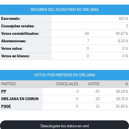
RESUMEN DEL ESCRUTINIO DE OREJANA
Escrutado:
100 %
Concejales totales:
3
Votos contabilizados:
68
90,67 %
Abstenciones:
7
9,33 %
Votos nulos:
0
0 %
Votos en blanco:
0
0 %
VOTOS POR PARTIDOS EN OREJANA
PARTIDO
CONCEJALES
VOTOS
%
PP
3
45
66,18 %
OREJANA EN COMUN
0
25
36,76 %
PSOE
0
21
30,88 %
Descárgate los datos en xml