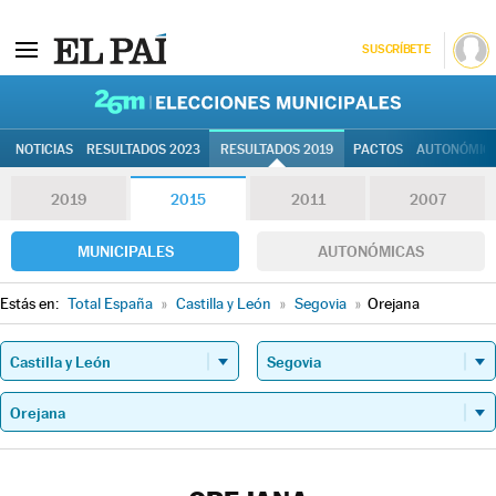
SUSCRÍBETE
26M | Elec
NOTICIAS
RESULTADOS 2023
RESULTADOS 2019
PACTOS
AUTONÓMIC
2019
2015
2011
2007
MUNICIPALES
AUTONÓMICAS
Estás en:
Total España
»
Castilla y León
»
Segovia
»
Orejana