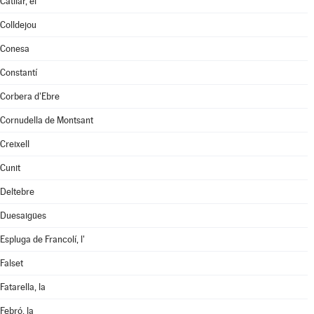
Catllar, el
Colldejou
Conesa
Constantí
Corbera d'Ebre
Cornudella de Montsant
Creixell
Cunit
Deltebre
Duesaigües
Espluga de Francolí, l'
Falset
Fatarella, la
Febró, la