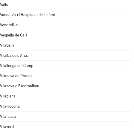
Valls
Vandellòs i l'Hospitalet de l'Infant
Vendrell, el
Vespella de Gaià
Vilabella
Vilalba dels Arcs
Vilallonga del Camp
Vilanova de Prades
Vilanova d'Escornalbou
Vilaplana
Vila-rodona
Vila-seca
Vilaverd