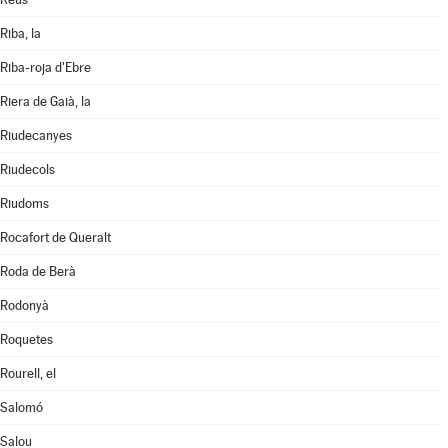
Riba, la
Riba-roja d'Ebre
Riera de Gaià, la
Riudecanyes
Riudecols
Riudoms
Rocafort de Queralt
Roda de Berà
Rodonyà
Roquetes
Rourell, el
Salomó
Salou