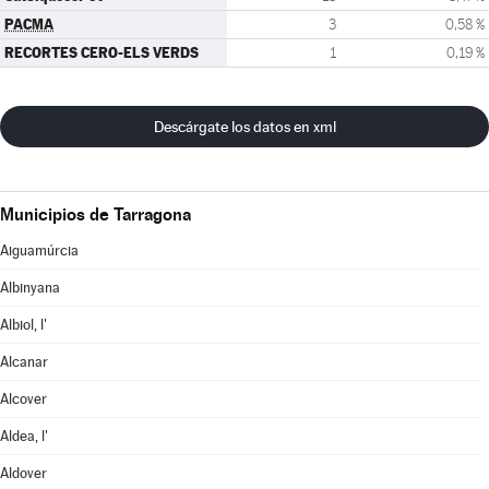
PACMA
3
0,58 %
RECORTES CERO-ELS VERDS
1
0,19 %
Descárgate los datos en xml
Municipios de Tarragona
Aiguamúrcia
Albinyana
Albiol, l'
Alcanar
Alcover
Aldea, l'
Aldover