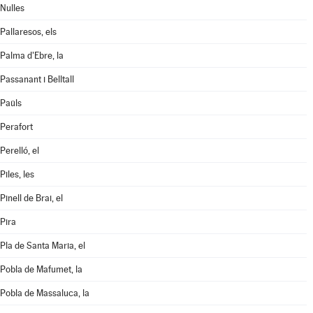
Nulles
Pallaresos, els
Palma d'Ebre, la
Passanant i Belltall
Paüls
Perafort
Perelló, el
Piles, les
Pinell de Brai, el
Pira
Pla de Santa Maria, el
Pobla de Mafumet, la
Pobla de Massaluca, la