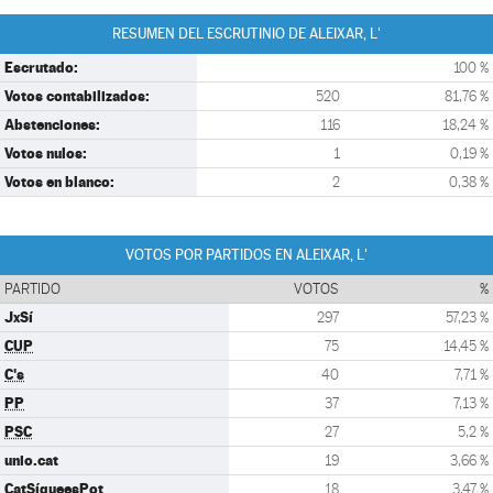
RESUMEN DEL ESCRUTINIO DE ALEIXAR, L'
Escrutado:
100 %
Votos contabilizados:
520
81,76 %
Abstenciones:
116
18,24 %
Votos nulos:
1
0,19 %
Votos en blanco:
2
0,38 %
VOTOS POR PARTIDOS EN ALEIXAR, L'
PARTIDO
VOTOS
%
JxSí
297
57,23 %
CUP
75
14,45 %
C's
40
7,71 %
PP
37
7,13 %
PSC
27
5,2 %
unio.cat
19
3,66 %
CatSíqueesPot
18
3,47 %