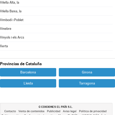
Vilella Alta, la
Vilella Baixa, la
Vimbodí i Poblet
Vinebre
Vinyols i els Arcs
Xerta
Provincias de Cataluña
Barcelona
Girona
Lleida
Tarragona
EDICIONES EL PAÍS S.L.
©
Contacto
Venta de contenidos
Publicidad
Aviso legal
Política de privacidad