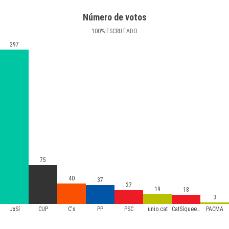
Número de votos
100
%
ESCRUTADO
297
75
40
37
27
19
18
3
JxSí
CUP
C's
PP
PSC
unio.cat
CatSíqueesPot
PACMA