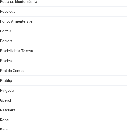
Pobla de Montornès, la
Poboleda
Pont d'Armentera, el
Pontils
Porrera
Pradell de la Teixeta
Prades
Prat de Comte
Pratdip
Puigpelat
Querol
Rasquera
Renau
Reus