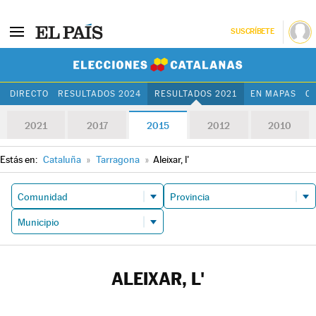
SUSCRÍBETE
Elecciones Cat
DIRECTO
RESULTADOS 2024
RESULTADOS 2021
EN MAPAS
C
2021
2017
2015
2012
2010
Estás en:
Cataluña
»
Tarragona
»
Aleixar, l'
ALEIXAR, L'