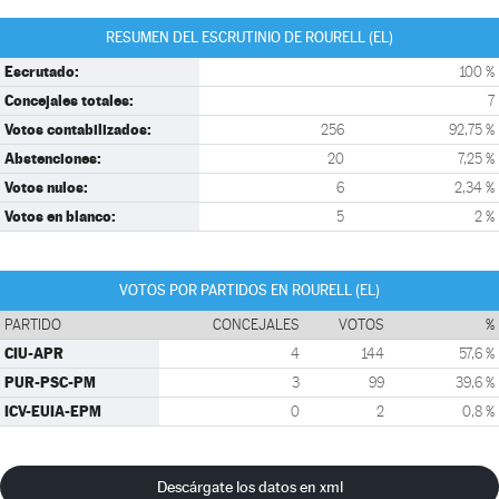
RESUMEN DEL ESCRUTINIO DE ROURELL (EL)
Escrutado:
100 %
Concejales totales:
7
Votos contabilizados:
256
92,75 %
Abstenciones:
20
7,25 %
Votos nulos:
6
2,34 %
Votos en blanco:
5
2 %
VOTOS POR PARTIDOS EN ROURELL (EL)
PARTIDO
CONCEJALES
VOTOS
%
CIU-APR
4
144
57,6 %
PUR-PSC-PM
3
99
39,6 %
ICV-EUIA-EPM
0
2
0,8 %
Descárgate los datos en xml