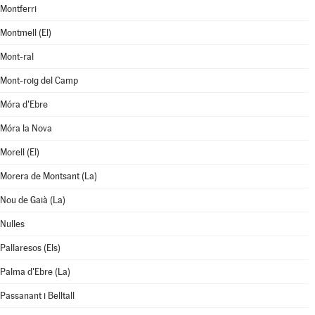
Montferri
Montmell (El)
Mont-ral
Mont-roig del Camp
Móra d'Ebre
Móra la Nova
Morell (El)
Morera de Montsant (La)
Nou de Gaià (La)
Nulles
Pallaresos (Els)
Palma d'Ebre (La)
Passanant i Belltall