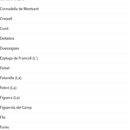
Cornudella de Montsant
Creixell
Cunit
Deltebre
Duesaigües
Espluga de Francolí (L')
Falset
Fatarella (La)
Febró (La)
Figuera (La)
Figuerola del Camp
Flix
Forès