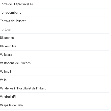
Torre de l'Espanyol (La)
Torredembarra
Torroja del Priorat
Tortosa
Ulldecona
Ulldemolins
Vallclara
Vallfogona de Riucorb
Vallmoll
Valls
Vandellòs i l'Hospitalet de l'Infant
Vendrell (El)
Vespella de Gaià