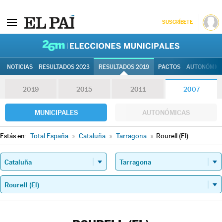
SUSCRÍBETE
26M | Elec
NOTICIAS
RESULTADOS 2023
RESULTADOS 2019
PACTOS
AUTONÓMIC
2019
2015
2011
2007
MUNICIPALES
AUTONÓMICAS
Estás en:
Total España
»
Cataluña
»
Tarragona
»
Rourell (El)