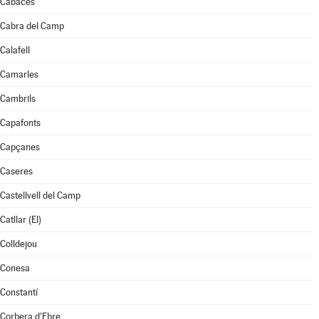
Cabacés
Cabra del Camp
Calafell
Camarles
Cambrils
Capafonts
Capçanes
Caseres
Castellvell del Camp
Catllar (El)
Colldejou
Conesa
Constantí
Corbera d'Ebre