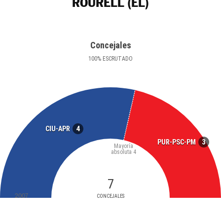
ROURELL (EL)
Concejales
100
%
ESCRUTADO
4
CIU-APR
3
PUR-PSC-PM
Mayoría
absoluta
4
7
2007
CONCEJALES