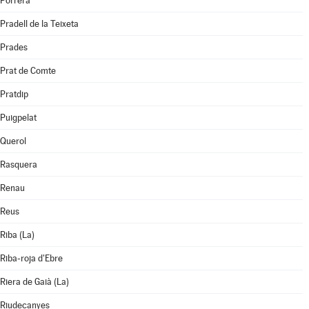
Porrera
Pradell de la Teixeta
Prades
Prat de Comte
Pratdip
Puigpelat
Querol
Rasquera
Renau
Reus
Riba (La)
Riba-roja d'Ebre
Riera de Gaià (La)
Riudecanyes