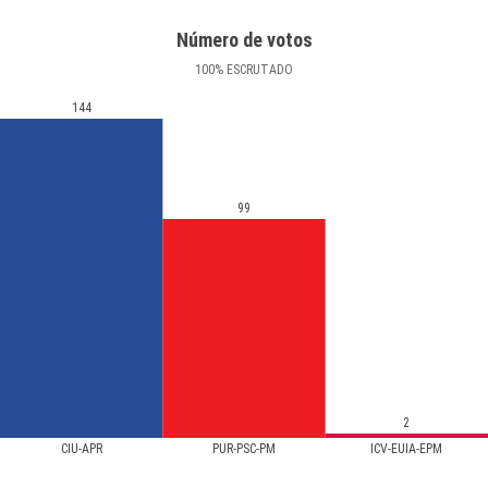
Número de votos
100
%
ESCRUTADO
144
99
2
CIU-APR
PUR-PSC-PM
ICV-EUIA-EPM