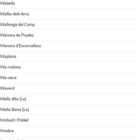
Vilabella
Vilalba dels Arcs
Vilallonga del Camp
Vilanova de Prades
Vilanova d'Escornalbou
Vilaplana
Vila-rodona
Vila-seca
Vilaverd
Vilella Alta (La)
Vilella Baixa (La)
Vimbodí i Poblet
Vinebre