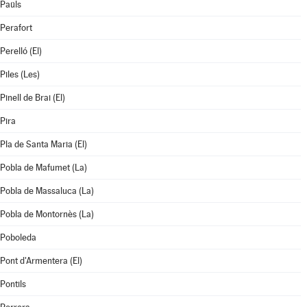
Paüls
Perafort
Perelló (El)
Piles (Les)
Pinell de Brai (El)
Pira
Pla de Santa Maria (El)
Pobla de Mafumet (La)
Pobla de Massaluca (La)
Pobla de Montornès (La)
Poboleda
Pont d'Armentera (El)
Pontils