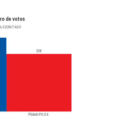
ro de votos
%
ESCRUTADO
328
PSdeG-P.S.O.E.