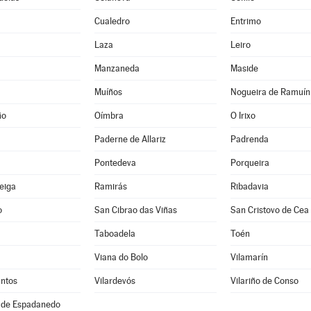
Cualedro
Entrimo
Laza
Leiro
Manzaneda
Maside
Muíños
Nogueira de Ramuín
ño
Oímbra
O Irixo
Paderne de Allariz
Padrenda
Pontedeva
Porqueira
Veiga
Ramirás
Ribadavia
o
San Cibrao das Viñas
San Cristovo de Cea
Taboadela
Toén
Viana do Bolo
Vilamarín
antos
Vilardevós
Vilariño de Conso
 de Espadanedo