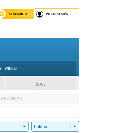
SUSCRÍBETE
INICIAR SESIÓN
S
WIDGET
2007
TONÓMICAS