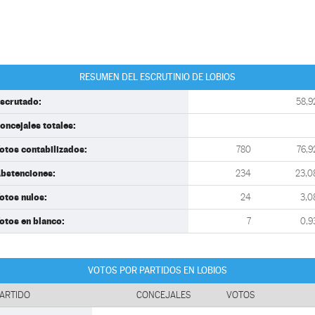
RESUMEN DEL ESCRUTINIO DE LOBIOS
scrutado:
58,9
oncejales totales:
otos contabilizados:
780
76,9
bstenciones:
234
23,0
otos nulos:
24
3,0
otos en blanco:
7
0,9
VOTOS POR PARTIDOS EN LOBIOS
ARTIDO
CONCEJALES
VOTOS