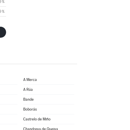
9 %
9 %
A Merca
A Rúa
Bande
Boborás
Castrelo de Miño
Chandrexa de Queixa