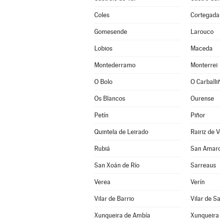
Coles
Cortegada
Gomesende
Larouco
Lobios
Maceda
Montederramo
Monterrei
O Bolo
O Carballi
Os Blancos
Ourense
Petín
Piñor
Quintela de Leirado
Rairiz de 
Rubiá
San Amar
San Xoán de Río
Sarreaus
Verea
Verín
Vilar de Barrio
Vilar de S
Xunqueira de Ambía
Xunqueira