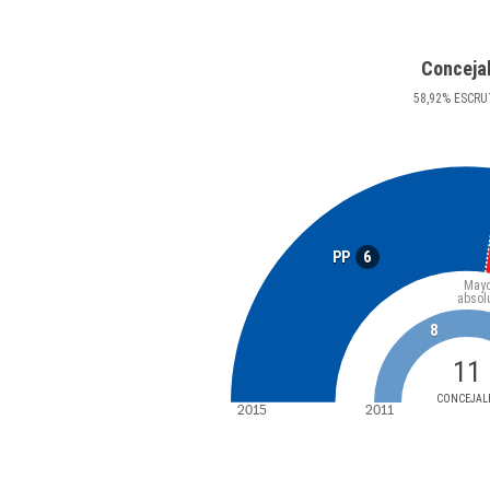
Conceja
58
,92
%
ESCRU
6
PP
Mayo
absol
8
11
CONCEJAL
2015
2011