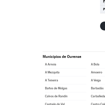
P
Municipios de Ourense
A Arnoia
A Bola
A Mezquita
Amoeiro
A Teixeira
A Veiga
Baños de Molgas
Barbadás
Calvos de Randín
Carballeda
Castrelo do Val
Castro Cal