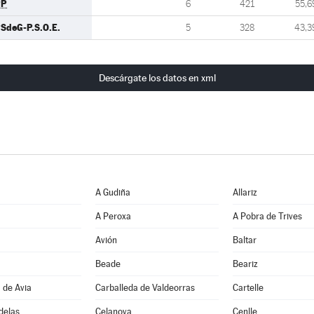
PP
6
421
55,6
SdeG-P.S.O.E.
5
328
43,3
Descárgate los datos en xml
A Gudiña
Allariz
A Peroxa
A Pobra de Trives
Avión
Baltar
Beade
Beariz
 de Avia
Carballeda de Valdeorras
Cartelle
delas
Celanova
Cenlle