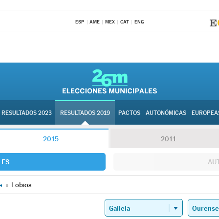
ESP
AME
MEX
CAT
ENG
RESULTADOS 2023
RESULTADOS 2019
PACTOS
AUTONÓMICAS
EUROPEA
2015
2011
LES
AU
e
»
Lobios