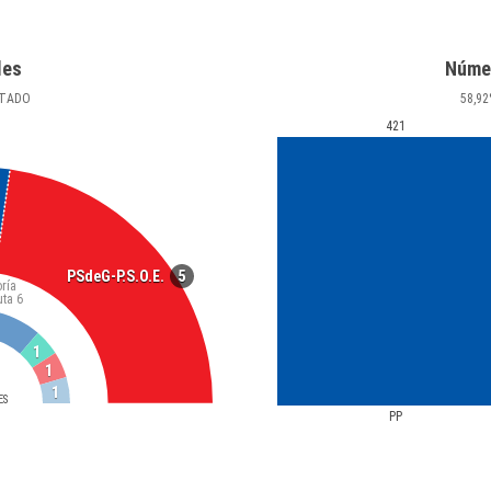
les
Núme
TADO
58
,92
421
5
PSdeG-P.S.O.E.
ría
uta
6
1
1
1
ES
PP