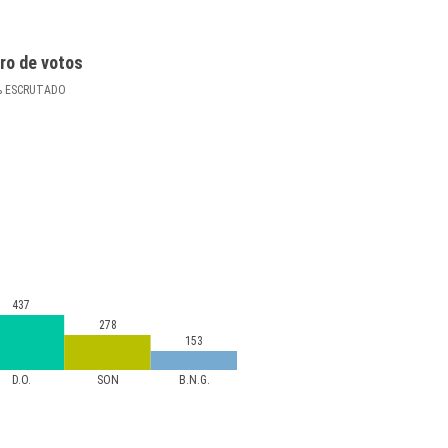
ro de votos
%
ESCRUTADO
437
278
153
D.O.
SON
B.N.G.