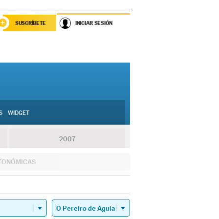
SUSCRÍBETE
INICIAR SESIÓN
S
WIDGET
2007
TONÓMICAS