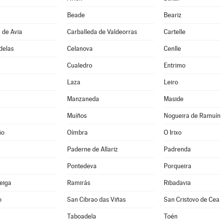
Beade
Beariz
 de Avia
Carballeda de Valdeorras
Cartelle
delas
Celanova
Cenlle
Cualedro
Entrimo
Laza
Leiro
Manzaneda
Maside
Muíños
Nogueira de Ramuín
ño
Oímbra
O Irixo
Paderne de Allariz
Padrenda
Pontedeva
Porqueira
Veiga
Ramirás
Ribadavia
o
San Cibrao das Viñas
San Cristovo de Cea
Taboadela
Toén