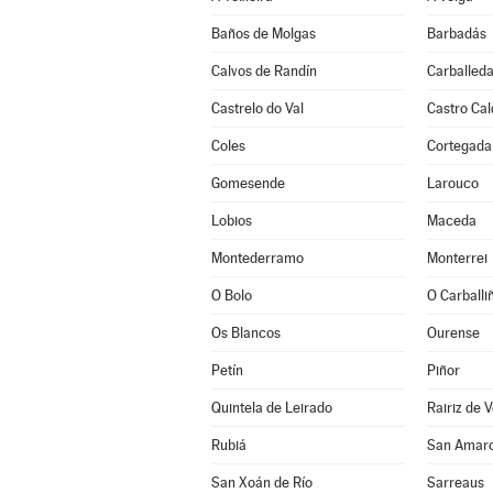
Baños de Molgas
Barbadás
Calvos de Randín
Carballeda
Castrelo do Val
Castro Cal
Coles
Cortegada
Gomesende
Larouco
Lobios
Maceda
Montederramo
Monterrei
O Bolo
O Carballi
Os Blancos
Ourense
Petín
Piñor
Quintela de Leirado
Rairiz de 
Rubiá
San Amar
San Xoán de Río
Sarreaus