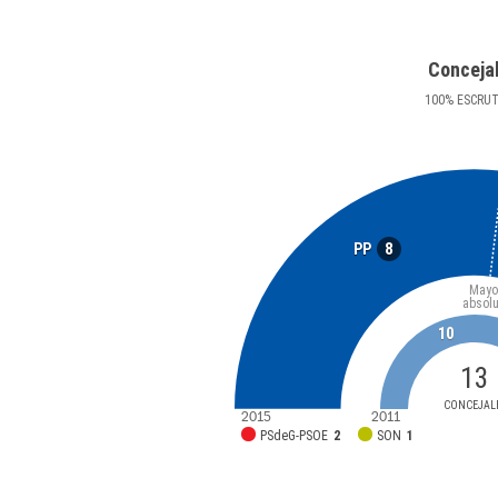
Conceja
100
%
ESCRU
8
PP
Mayo
absolu
10
13
CONCEJAL
2015
2011
PSdeG-PSOE
2
SON
1