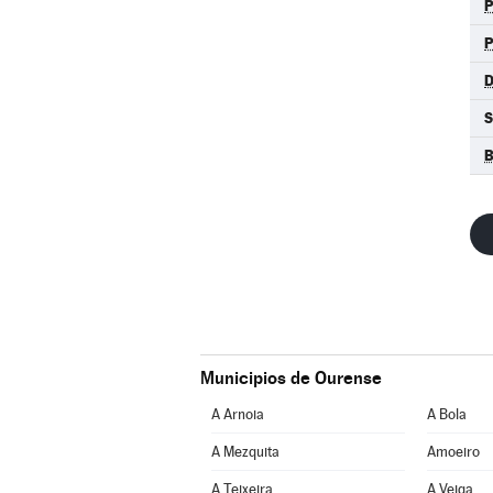
P
D
B
Municipios de Ourense
A Arnoia
A Bola
A Mezquita
Amoeiro
A Teixeira
A Veiga