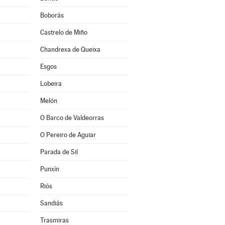
Boborás
Castrelo de Miño
Chandrexa de Queixa
Esgos
Lobeira
Melón
O Barco de Valdeorras
O Pereiro de Aguiar
Parada de Sil
Punxín
Riós
Sandiás
Trasmiras