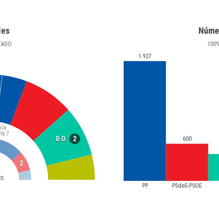
les
Núme
TADO
100
1.927
ría
ta
7
2
D.O.
600
2
ES
PP
PSdeG-PSOE