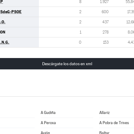
PP
8
1.927
55,8
SdeG-PSOE
2
600
17,3
.O.
2
437
12,6
SON
1
278
8,0
.N.G.
0
153
4,4
Descárgate los datos en xml
A Gudiña
Allariz
A Peroxa
A Pobra de Trives
Avión
Baltar