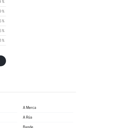
4 %
9 %
6 %
6 %
3 %
A Merca
A Rúa
Bande