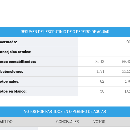
RESUMEN DEL ESCRUTINIO DE O PEREIRO DE AGUIAR
scrutado:
10
oncejales totales:
otos contabilizados:
3.513
66,4
bstenciones:
1.771
33,5
otos nulos:
62
1,7
otos en blanco:
56
1,6
VOTOS POR PARTIDOS EN O PEREIRO DE AGUIAR
ARTIDO
CONCEJALES
VOTOS