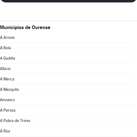
Municipios de Ourense
A Arnoia
A Bola
A Gudiña
Allariz
A Merca
A Mezquita
Amoeiro
A Peroxa
A Pobra de Trives
A Rúa