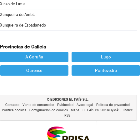
Xinzo de Limia
Xunqueira de Ambía
Xunqueira de Espadanedo
Provincias de Galicia
A Coruña
Lugo
Ourense
Pontevedra
EDICIONES EL PAÍS S.L.
©
Contacto
Venta de contenidos
Publicidad
Aviso legal
Política de privacidad
Política cookies
Configuración de cookies
Mapa
EL PAÍS en KIOSKOyMÁS
Índice
RSS