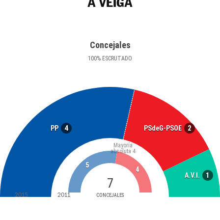
A VEIGA
Concejales
100
%
ESCRUTADO
4
2
PP
PSdeG-PSOE
Mayoría
absoluta
4
5
4
1
A.V.I.
7
2015
2011
CONCEJALES