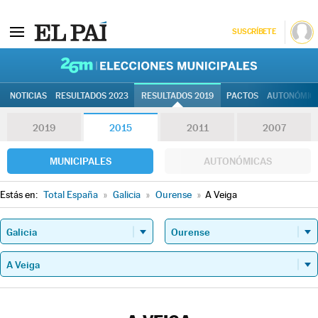
SUSCRÍBETE
26M | Elec
NOTICIAS
RESULTADOS 2023
RESULTADOS 2019
PACTOS
AUTONÓMIC
2019
2015
2011
2007
MUNICIPALES
AUTONÓMICAS
Estás en:
Total España
»
Galicia
»
Ourense
»
A Veiga