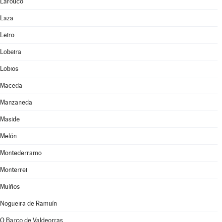
Larouco
Laza
Leiro
Lobeira
Lobios
Maceda
Manzaneda
Maside
Melón
Montederramo
Monterrei
Muíños
Nogueira de Ramuín
O Barco de Valdeorras