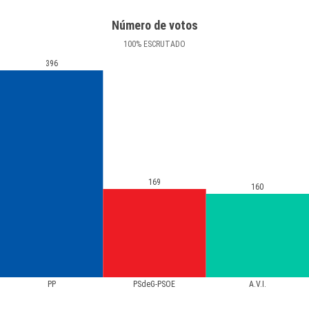
Número de votos
100
%
ESCRUTADO
396
169
160
PP
PSdeG-PSOE
A.V.I.