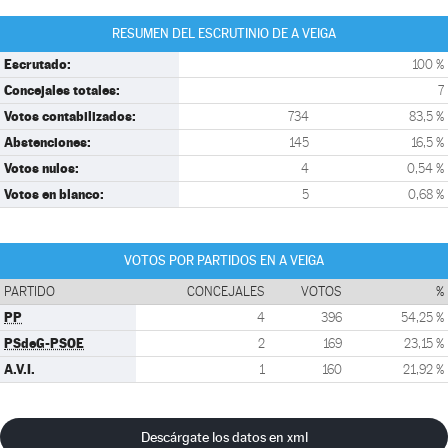
RESUMEN DEL ESCRUTINIO DE A VEIGA
Escrutado:
100 %
Concejales totales:
7
Votos contabilizados:
734
83,5 %
Abstenciones:
145
16,5 %
Votos nulos:
4
0,54 %
Votos en blanco:
5
0,68 %
VOTOS POR PARTIDOS EN A VEIGA
PARTIDO
CONCEJALES
VOTOS
%
PP
4
396
54,25 %
PSdeG-PSOE
2
169
23,15 %
A.V.I.
1
160
21,92 %
Descárgate los datos en xml