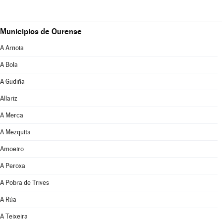
Municipios de Ourense
A Arnoia
A Bola
A Gudiña
Allariz
A Merca
A Mezquita
Amoeiro
A Peroxa
A Pobra de Trives
A Rúa
A Teixeira