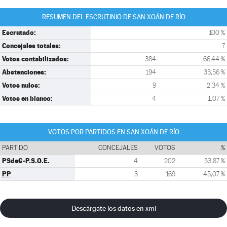
RESUMEN DEL ESCRUTINIO DE SAN XOÁN DE RÍO
Escrutado:
100 %
Concejales totales:
7
Votos contabilizados:
384
66,44 %
Abstenciones:
194
33,56 %
Votos nulos:
9
2,34 %
Votos en blanco:
4
1,07 %
VOTOS POR PARTIDOS EN SAN XOÁN DE RÍO
PARTIDO
CONCEJALES
VOTOS
%
PSdeG-P.S.O.E.
4
202
53,87 %
PP
3
169
45,07 %
Descárgate los datos en xml