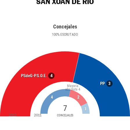
SAN XOÁN DE RÍO
Concejales
100
%
ESCRUTADO
4
PSdeG-P.S.O.E.
3
PP
Mayoría
absoluta
4
4
2
7
1
2015
2011
CONCEJALES