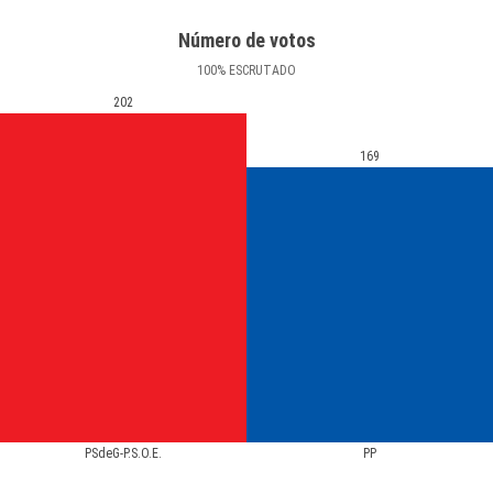
Número de votos
100
%
ESCRUTADO
202
169
PSdeG-P.S.O.E.
PP