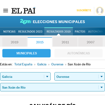
SUSCRÍBETE
26M | Elec
NOTICIAS
RESULTADOS 2023
RESULTADOS 2019
PACTOS
AUTONÓMIC
2019
2015
2011
2007
MUNICIPALES
AUTONÓMICAS
Estás en:
Total España
»
Galicia
»
Ourense
»
San Xoán de Río