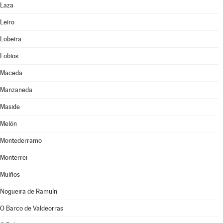
Laza
Leiro
Lobeira
Lobios
Maceda
Manzaneda
Maside
Melón
Montederramo
Monterrei
Muíños
Nogueira de Ramuín
O Barco de Valdeorras