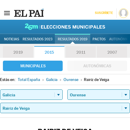
SUSCRÍBETE
26M | Elec
NOTICIAS
RESULTADOS 2023
RESULTADOS 2019
PACTOS
AUTONÓMIC
2019
2015
2011
2007
MUNICIPALES
AUTONÓMICAS
Estás en:
Total España
»
Galicia
»
Ourense
»
Rairiz de Veiga