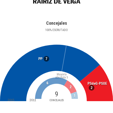
RAIRIZ DE VEIGA
Concejales
100
%
ESCRUTADO
7
PP
Mayoría
absoluta
5
6
PSdeG-PSOE
2
2
9
1
2015
2011
CONCEJALES