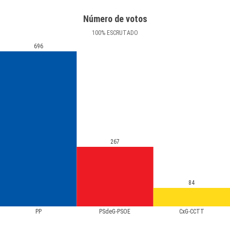
Número de votos
100
%
ESCRUTADO
696
267
84
PP
PSdeG-PSOE
CxG-CCTT