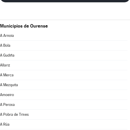
Municipios de Ourense
A Arnoia
A Bola
A Gudiña
Allariz
A Merca
A Mezquita
Amoeiro
A Peroxa
A Pobra de Trives
A Rúa