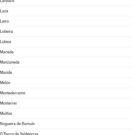
Larouco
Laza
Leiro
Lobeira
Lobios
Maceda
Manzaneda
Maside
Melón
Montederramo
Monterrei
Muíños
Nogueira de Ramuín
O Barco de Valdeorras