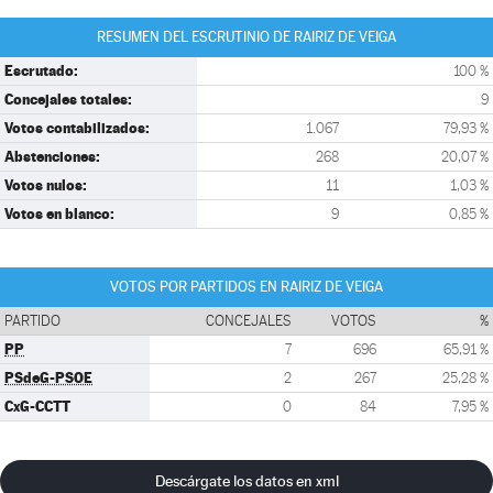
RESUMEN DEL ESCRUTINIO DE RAIRIZ DE VEIGA
Escrutado:
100 %
Concejales totales:
9
Votos contabilizados:
1.067
79,93 %
Abstenciones:
268
20,07 %
Votos nulos:
11
1,03 %
Votos en blanco:
9
0,85 %
VOTOS POR PARTIDOS EN RAIRIZ DE VEIGA
PARTIDO
CONCEJALES
VOTOS
%
PP
7
696
65,91 %
PSdeG-PSOE
2
267
25,28 %
CxG-CCTT
0
84
7,95 %
Descárgate los datos en xml