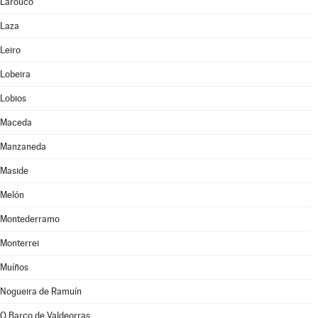
Larouco
Laza
Leiro
Lobeira
Lobios
Maceda
Manzaneda
Maside
Melón
Montederramo
Monterrei
Muíños
Nogueira de Ramuín
O Barco de Valdeorras