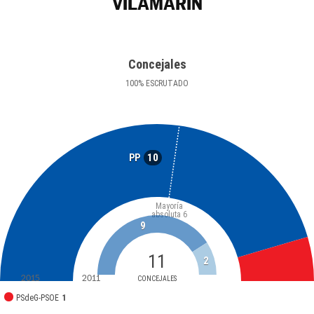
VILAMARÍN
Concejales
100
%
ESCRUTADO
10
PP
Mayoría
absoluta
6
9
11
2
2015
2011
CONCEJALES
PSdeG-PSOE
1