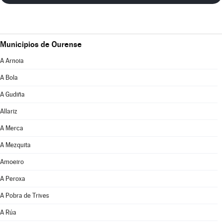
Municipios de Ourense
A Arnoia
A Bola
A Gudiña
Allariz
A Merca
A Mezquita
Amoeiro
A Peroxa
A Pobra de Trives
A Rúa