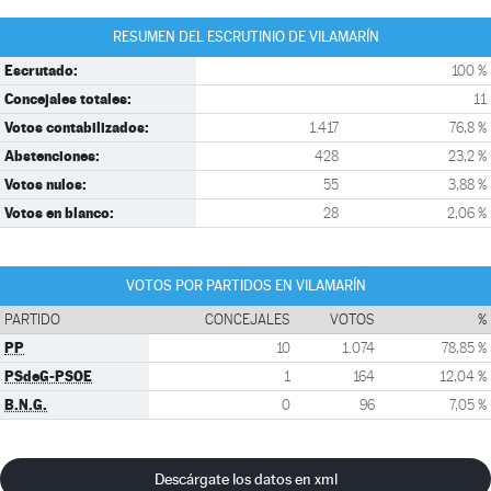
RESUMEN DEL ESCRUTINIO DE VILAMARÍN
Escrutado:
100 %
Concejales totales:
11
Votos contabilizados:
1.417
76,8 %
Abstenciones:
428
23,2 %
Votos nulos:
55
3,88 %
Votos en blanco:
28
2,06 %
VOTOS POR PARTIDOS EN VILAMARÍN
PARTIDO
CONCEJALES
VOTOS
%
PP
10
1.074
78,85 %
PSdeG-PSOE
1
164
12,04 %
B.N.G.
0
96
7,05 %
Descárgate los datos en xml