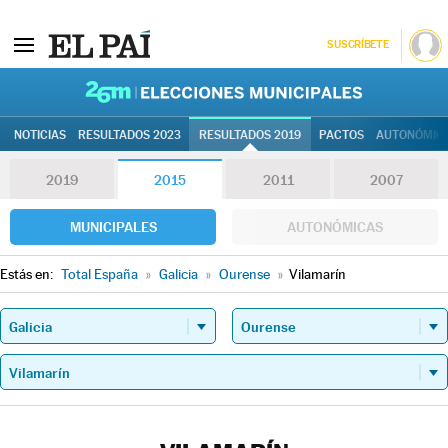
SUSCRÍBETE
26M | Elec
NOTICIAS
RESULTADOS 2023
RESULTADOS 2019
PACTOS
AUTONÓMIC
2019
2015
2011
2007
MUNICIPALES
AUTONÓMICAS
Estás en:
Total España
»
Galicia
»
Ourense
»
Vilamarín