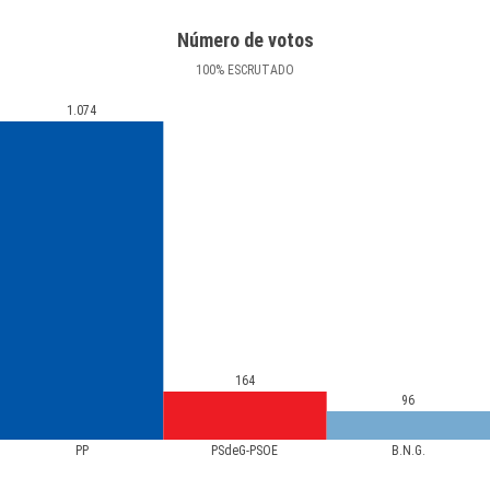
Número de votos
100
%
ESCRUTADO
1.074
164
96
PP
PSdeG-PSOE
B.N.G.