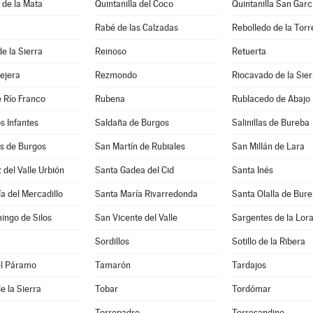
a de la Mata
Quintanilla del Coco
Quintanilla San Garc
Rabé de las Calzadas
Rebolledo de la Torr
e la Sierra
Reinoso
Retuerta
lejera
Rezmondo
Riocavado de la Sier
 Río Franco
Rubena
Rublacedo de Abajo
os Infantes
Saldaña de Burgos
Salinillas de Bureba
 de Burgos
San Martín de Rubiales
San Millán de Lara
 del Valle Urbión
Santa Gadea del Cid
Santa Inés
a del Mercadillo
Santa María Rivarredonda
Santa Olalla de Bur
ingo de Silos
San Vicente del Valle
Sargentes de la Lor
Sordillos
Sotillo de la Ribera
el Páramo
Tamarón
Tardajos
e la Sierra
Tobar
Tordómar
Torrepadre
Torresandino