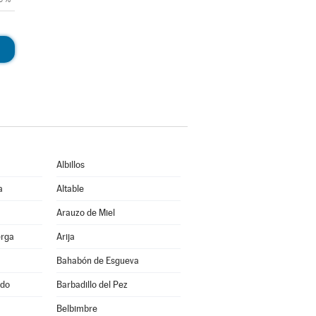
Albillos
a
Altable
Arauzo de Miel
erga
Arija
Bahabón de Esgueva
ado
Barbadillo del Pez
Belbimbre