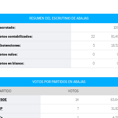
RESUMEN DEL ESCRUTINIO DE ABAJAS
scrutado:
10
otos contabilizados:
22
81,4
bstenciones:
5
18,5
otos nulos:
0
otos en blanco:
0
VOTOS POR PARTIDOS EN ABAJAS
ARTIDO
VOTOS
PSOE
14
63,6
PP
7
31,8
's
1
4,5