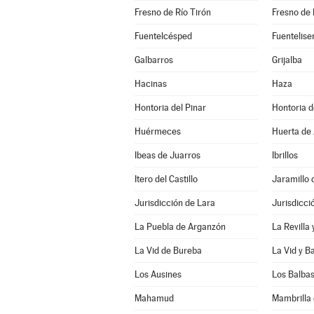
Fresno de Río Tirón
Fresno de 
Fuentelcésped
Fuentelise
Galbarros
Grijalba
Hacinas
Haza
Hontoria del Pinar
Hontoria 
Huérmeces
Huerta de 
Ibeas de Juarros
Ibrillos
Itero del Castillo
Jaramillo 
Jurisdicción de Lara
Jurisdicci
La Puebla de Arganzón
La Revilla
La Vid de Bureba
La Vid y B
Los Ausines
Los Balba
Mahamud
Mambrilla 