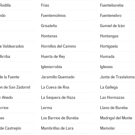
Rodilla
Frías
Fuentebureba
ndo
Fuentemolinos
Fuentenebro
Grisaleña
Gumiel de Izán
Hontanas
Hontangas
de Valdearados
Hornillos del Camino
Hortigüela
Arriba
Huerta de Rey
Humada
Iglesiarrubia
Iglesias
de la Fuente
Jaramillo Quemado
Junta de Traslaloma
ón de San Zadornil
La Cueva de Roa
La Gallega
 y Ahedo
La Sequera de Haza
Las Hormazas
arrios
Lerma
Llano de Bureba
ses
Los Barrios de Bureba
Madrigal del Monte
de Castrejón
Mambrillas de Lara
Mamolar