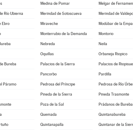
es
Medina de Pomar
Melgar de Fernamen
e Río Ubierna
Merindad de Sotoscueva
Merindad de Valdep
e Ebro
Miraveche
Modúbar de la Empa
o
Monterrubio de la Demanda
Montorio
Bureba
Nebreda
Neila
Oquillas
Orbaneja Riopico
de Bureba
Palacios de la Sierra
Palacios de Riopisu
Pancorbo
Pardilla
el Páramo
Pedrosa del Príncipe
Pedrosa de Río Úrbe
Pineda de la Sierra
Pineda Trasmonte
asmonte
Poza de la Sal
Prádanos de Bureba
a
Quemada
Quintanabureba
rtuño
Quintanapalla
Quintanar de la Sier