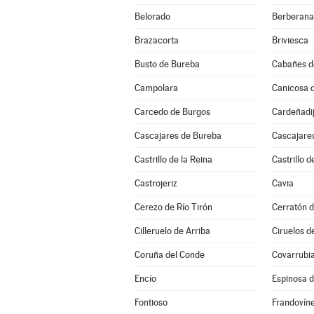
Belorado
Berberana
Brazacorta
Briviesca
Busto de Bureba
Cabañes d
Campolara
Canicosa d
Carcedo de Burgos
Cardeñadi
Cascajares de Bureba
Cascajares
Castrillo de la Reina
Castrillo d
Castrojeriz
Cavia
Cerezo de Río Tirón
Cerratón d
Cilleruelo de Arriba
Ciruelos d
Coruña del Conde
Covarrubi
Encío
Espinosa 
Fontioso
Frandovín