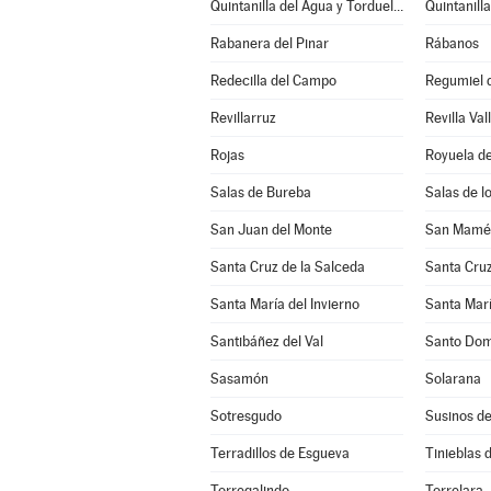
Quintanilla del Agua y Tordueles
Quintanill
Rabanera del Pinar
Rábanos
Redecilla del Campo
Regumiel d
Revillarruz
Revilla Val
Rojas
Royuela de
Salas de Bureba
Salas de l
San Juan del Monte
San Mamés
Santa Cruz de la Salceda
Santa Cruz
Santa María del Invierno
Santa Marí
Santibáñez del Val
Santo Dom
Sasamón
Solarana
Sotresgudo
Susinos d
Terradillos de Esgueva
Tinieblas d
Torregalindo
Torrelara