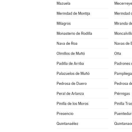
Mazuela
Mecerrey
Merindad de Montija
Merindad d
Milagros
Miranda d
Monasterio de Rodilla
Moncalvill
Nava de Roa
Navas de 
Olmillos de Muñó
Oña
Padilla de Arriba
Padrones 
Palazuelos de Muñó
Pampliega
Pedrosa de Duero
Pedrosa d
Peral de Arlanza
Piérnigas
Pinilla de los Moros
Pinilla Tr
Presencio
Puentedur
Quintanaélez
Quintanao