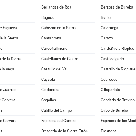
Berlangas de Roa
Berzosa de Bureba
Bugedo
Buniel
e Esgueva
Cabezón de la Sierra
Caleruega
e la Sierra
Cantabrana
Carazo
jo
Cardeñajimeno
Cardeñuela Riopico
 de la Sierra
Castellanos de Castro
Castildelgado
e la Vega
Castrillo del Val
Castrillo de Riopisu
Cayuela
Cebrecos
e Juarros
Ciadoncha
Cillaperlata
e Cervera
Cogollos
Condado de Treviño
as
Cubillo del Campo
Cubo de Bureba
de Cervera
Espinosa del Camino
Espinosa de los Mon
ez
Fresneda de la Sierra Tirón
Fresneña