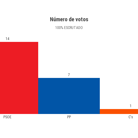
Número de votos
100
%
ESCRUTADO
14
7
1
PSOE
PP
C's