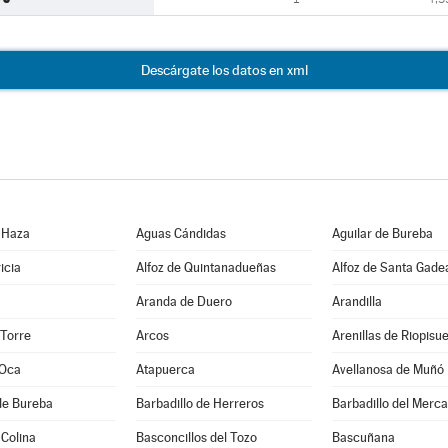
Descárgate los datos en xml
 Haza
Aguas Cándidas
Aguilar de Bureba
icia
Alfoz de Quintanadueñas
Alfoz de Santa Gade
Aranda de Duero
Arandilla
 Torre
Arcos
Arenillas de Riopisu
 Oca
Atapuerca
Avellanosa de Muñó
de Bureba
Barbadillo de Herreros
Barbadillo del Merc
 Colina
Basconcillos del Tozo
Bascuñana