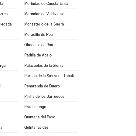
tal
Merindad de Cuesta-Urria
orres
Merindad de Valdivielso
redada
Monasterio de la Sierra
Moradillo de Roa
Olmedillo de Roa
Padilla de Abajo
erga
Palazuelos de la Sierra
Partido de la Sierra en Tobalina
l
Peñaranda de Duero
Pinilla de los Barruecos
Pradoluengo
Quintana del Pidio
ra
Quintanavides