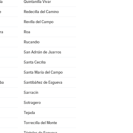
ía
Quintanilla Vivar
e
Redecilla del Camino
Revilla del Campo
ra
Roa
Rucandio
San Adrián de Juarros
Santa Cecilia
Santa María del Campo
eba
Santibáñez de Esgueva
a
Sarracín
Sotragero
Tejada
Torrecilla del Monte
Tórtoles de Esgueva