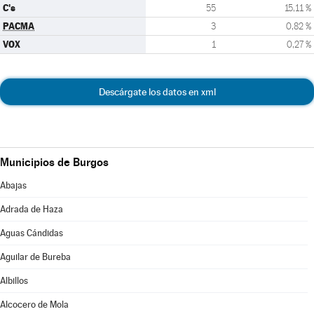
C's
55
15,11 %
PACMA
3
0,82 %
VOX
1
0,27 %
Descárgate los datos en xml
Municipios de Burgos
Abajas
Adrada de Haza
Aguas Cándidas
Aguilar de Bureba
Albillos
Alcocero de Mola