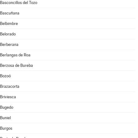
Basconcillos del Tozo
Bascuñana
Belbimbre
Belorado
Berberana
Berlangas de Roa
Berzosa de Bureba
Bozoó
Brazacorta
Briviesca
Bugedo
Buniel
Burgos