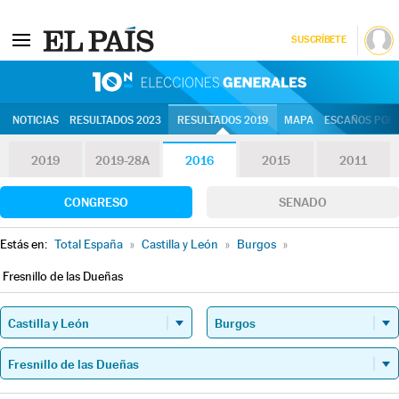
SUSCRÍBETE
10N | Eleccion
NOTICIAS
RESULTADOS 2023
RESULTADOS 2019
MAPA
ESCAÑOS POR 
2019
2019-28A
2016
2015
2011
CONGRESO
SENADO
Estás en:
Total España
»
Castilla y León
»
Burgos
»
Fresnillo de las Dueñas