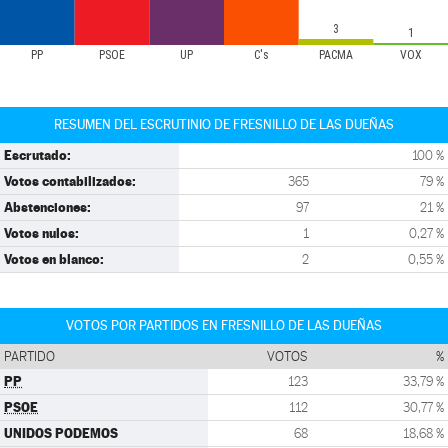
3
1
PP
PSOE
UP
C's
PACMA
VOX
RESUMEN DEL ESCRUTINIO DE FRESNILLO DE LAS DUEÑAS
Escrutado:
100 %
Votos contabilizados:
365
79 %
Abstenciones:
97
21 %
Votos nulos:
1
0,27 %
Votos en blanco:
2
0,55 %
VOTOS POR PARTIDOS EN FRESNILLO DE LAS DUEÑAS
PARTIDO
VOTOS
%
PP
123
33,79 %
PSOE
112
30,77 %
UNIDOS PODEMOS
68
18,68 %