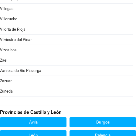
Villegas
Villoruebo
Viloria de Rioja
Vilviestre del Pinar
Vizcaínos
Zael
Zarzosa de Río Pisuerga
Zazuar
Zuñeda
Provincias de Castilla y León
Ávila
Burgos
León
Palencia