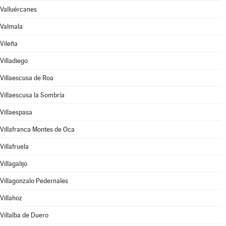
Valluércanes
Valmala
Vileña
Villadiego
Villaescusa de Roa
Villaescusa la Sombría
Villaespasa
Villafranca Montes de Oca
Villafruela
Villagalijo
Villagonzalo Pedernales
Villahoz
Villalba de Duero