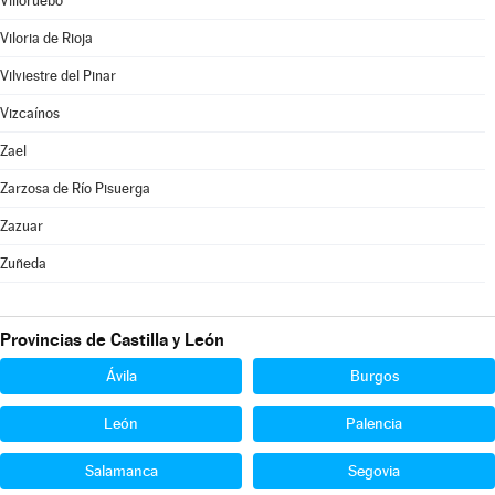
Villoruebo
Viloria de Rioja
Vilviestre del Pinar
Vizcaínos
Zael
Zarzosa de Río Pisuerga
Zazuar
Zuñeda
Provincias de Castilla y León
Ávila
Burgos
León
Palencia
Salamanca
Segovia