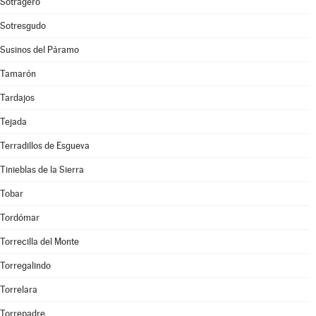
Sotragero
Sotresgudo
Susinos del Páramo
Tamarón
Tardajos
Tejada
Terradillos de Esgueva
Tinieblas de la Sierra
Tobar
Tordómar
Torrecilla del Monte
Torregalindo
Torrelara
Torrepadre