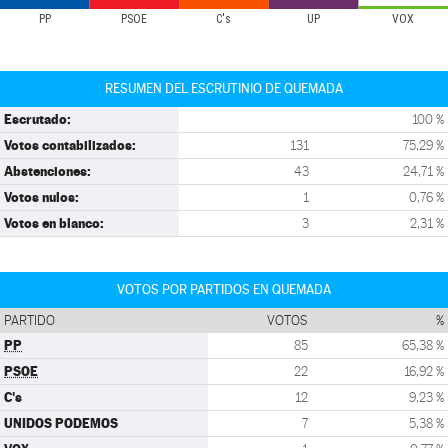
PP
PSOE
C's
UP
VOX
RESUMEN DEL ESCRUTINIO DE QUEMADA
Escrutado:
100 %
Votos contabilizados:
131
75,29 %
Abstenciones:
43
24,71 %
Votos nulos:
1
0,76 %
Votos en blanco:
3
2,31 %
VOTOS POR PARTIDOS EN QUEMADA
PARTIDO
VOTOS
%
PP
85
65,38 %
PSOE
22
16,92 %
C's
12
9,23 %
UNIDOS PODEMOS
7
5,38 %