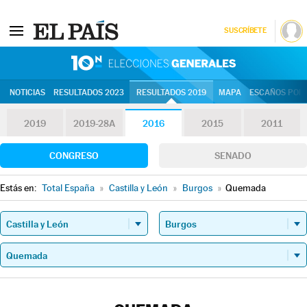
SUSCRÍBETE
10N | Eleccion
NOTICIAS
RESULTADOS 2023
RESULTADOS 2019
MAPA
ESCAÑOS POR 
2019
2019-28A
2016
2015
2011
CONGRESO
SENADO
Estás en:
Total España
»
Castilla y León
»
Burgos
»
Quemada