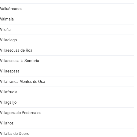
Valluércanes
Valmala
Vileña
Villadiego
Villaescusa de Roa
Villaescusa la Sombría
Villaespasa
Villafranca Montes de Oca
Villafruela
Villagalijo
Villagonzalo Pedernales
Villahoz
Villalba de Duero