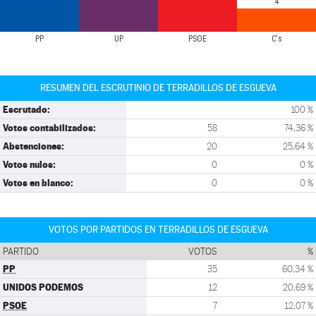
4
PP
UP
PSOE
C's
RESUMEN DEL ESCRUTINIO DE TERRADILLOS DE ESGUEVA
Escrutado:
100 %
Votos contabilizados:
58
74,36 %
Abstenciones:
20
25,64 %
Votos nulos:
0
0 %
Votos en blanco:
0
0 %
VOTOS POR PARTIDOS EN TERRADILLOS DE ESGUEVA
PARTIDO
VOTOS
%
PP
35
60,34 %
UNIDOS PODEMOS
12
20,69 %
PSOE
7
12,07 %