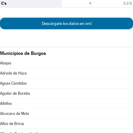
C's
4
6,9 %
Descárgate los datos en xml
Municipios de Burgos
Abajas
Adrada de Haza
Aguas Cándidas
Aguilar de Bureba
Albillos
Alcocero de Mola
Alfoz de Bricia