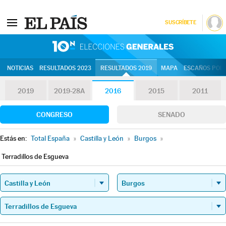
SUSCRÍBETE
10N | Eleccion
NOTICIAS
RESULTADOS 2023
RESULTADOS 2019
MAPA
ESCAÑOS POR 
2019
2019-28A
2016
2015
2011
CONGRESO
SENADO
Estás en:
Total España
»
Castilla y León
»
Burgos
»
Terradillos de Esgueva