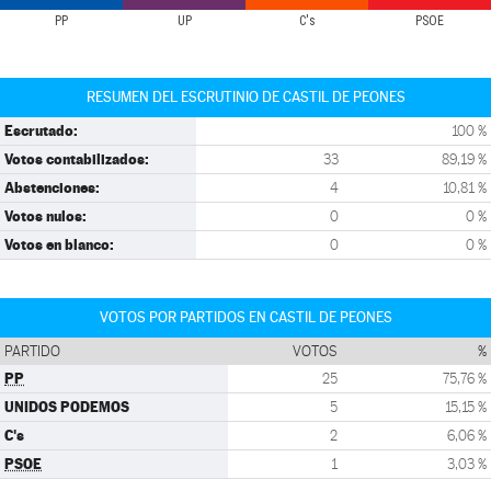
PP
UP
C's
PSOE
RESUMEN DEL ESCRUTINIO DE CASTIL DE PEONES
Escrutado:
100 %
Votos contabilizados:
33
89,19 %
Abstenciones:
4
10,81 %
Votos nulos:
0
0 %
Votos en blanco:
0
0 %
VOTOS POR PARTIDOS EN CASTIL DE PEONES
PARTIDO
VOTOS
%
PP
25
75,76 %
UNIDOS PODEMOS
5
15,15 %
C's
2
6,06 %
PSOE
1
3,03 %