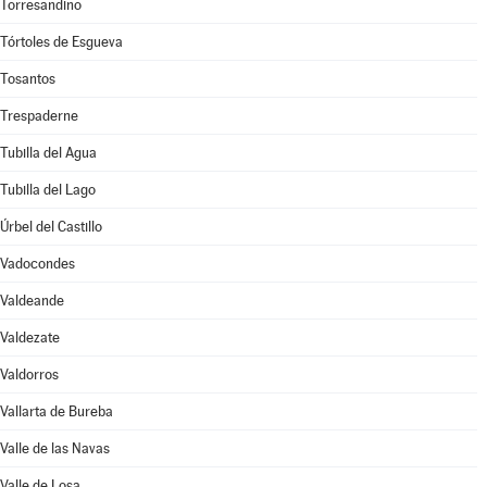
Torresandino
Tórtoles de Esgueva
Tosantos
Trespaderne
Tubilla del Agua
Tubilla del Lago
Úrbel del Castillo
Vadocondes
Valdeande
Valdezate
Valdorros
Vallarta de Bureba
Valle de las Navas
Valle de Losa