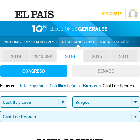
SUSCRÍBETE
10N | Eleccion
NOTICIAS
RESULTADOS 2023
RESULTADOS 2019
MAPA
ESCAÑOS POR 
2019
2019-28A
2016
2015
2011
CONGRESO
SENADO
Estás en:
Total España
»
Castilla y León
»
Burgos
»
Castil de Peones