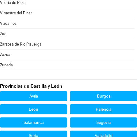
Viloria de Rioja
Vilviestre del Pinar
Vizcaínos
Zael
Zarzosa de Río Pisuerga
Zazuar
Zuñeda
Provincias de Castilla y León
Ávila
Burgos
León
Palencia
Salamanca
Segovia
Soria
Valladolid