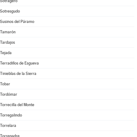
Sotragero
Sotresgudo
Susinos del Páramo
Tamarón
Tardajos
Tejada
Terradillos de Esgueva
Tinieblas de la Sierra
Tobar
Tordómar
Torrecilla del Monte
Torregalindo
Torrelara
Torrepadre