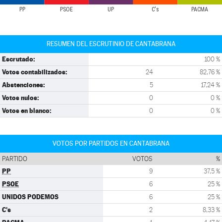
PP
PSOE
UP
C's
PACMA
RESUMEN DEL ESCRUTINIO DE CANTABRANA
Escrutado:
100 %
Votos contabilizados:
24
82,76 %
Abstenciones:
5
17,24 %
Votos nulos:
0
0 %
Votos en blanco:
0
0 %
VOTOS POR PARTIDOS EN CANTABRANA
PARTIDO
VOTOS
%
PP
9
37,5 %
PSOE
6
25 %
UNIDOS PODEMOS
6
25 %
C's
2
8,33 %