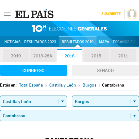
SUSCRÍBETE
10N | Eleccion
NOTICIAS
RESULTADOS 2023
RESULTADOS 2019
MAPA
ESCAÑOS POR 
2019
2019-28A
2016
2015
2011
CONGRESO
SENADO
Estás en:
Total España
»
Castilla y León
»
Burgos
»
Cantabrana