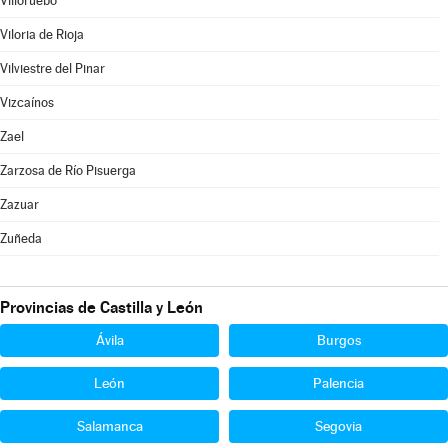
Villoruebo
Viloria de Rioja
Vilviestre del Pinar
Vizcaínos
Zael
Zarzosa de Río Pisuerga
Zazuar
Zuñeda
Provincias de Castilla y León
Ávila
Burgos
León
Palencia
Salamanca
Segovia