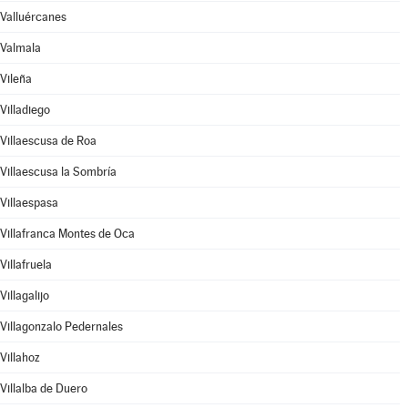
Valluércanes
Valmala
Vileña
Villadiego
Villaescusa de Roa
Villaescusa la Sombría
Villaespasa
Villafranca Montes de Oca
Villafruela
Villagalijo
Villagonzalo Pedernales
Villahoz
Villalba de Duero