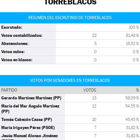
TORREBLACOS
RESUMEN DEL ESCRUTINIO DE TORREBLACOS
Escrutado:
100 %
Votos contabilizados:
22
81,48 %
Abstenciones:
5
18,52 %
Votos nulos:
0
0 %
Votos en blanco:
0
0 %
VOTOS POR SENADORES EN TORREBLACOS
PARTIDO
VOTOS
%
Gerardo Martínez Martínez (PP)
13
59,09 %
María del Mar Angulo Martínez
12
54,55 %
(PP)
Tomás Cabezón Casas (PP)
10
45,45 %
María Irigoyen Pérez (PSOE)
7
31,82 %
Jesús Manuel Alonso Jiménez
7
31,82 %