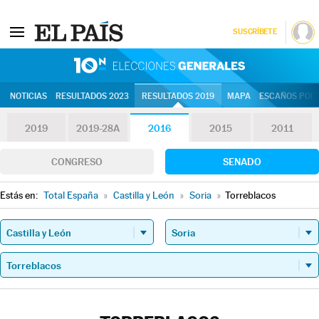
SUSCRÍBETE
10N | Eleccion
NOTICIAS
RESULTADOS 2023
RESULTADOS 2019
MAPA
ESCAÑOS POR 
2019
2019-28A
2016
2015
2011
CONGRESO
SENADO
Estás en:
Total España
»
Castilla y León
»
Soria
»
Torreblacos