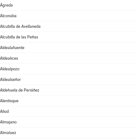
Ágreda
Alconaba
Alcubilla de Avellaneda
Alcubilla de las Peñas
Aldealafuente
Aldealices
Aldealpozo
Aldealseñor
Aldehuela de Periáñez
Alentisque
Aliud
Almajano
Almaluez