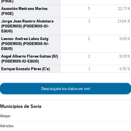
(PSOE)
Asunción Medrano Marina
5
22,73 %
(PSOE)
Jorge Juan Ramiro Alcántara
3
13,64 %
(PODEMOS) (PODEMOS-IU-
EQUO)
Leonor Andrea Lahoz Goig
2
9,09 %
(PODEMOS) (PODEMOS-IU-
EQUO)
Angel Alberto Flores Gaitan (IU)
2
9,09 %
(PODEMOS-IU-EQUO)
Enrique Gonzalo Pérez (C's)
1
4,55 %
Descárgate los datos en xml
Municipios de Soria
Abejar
Adradas