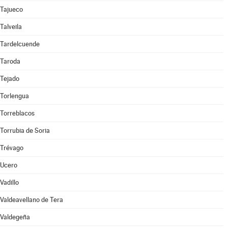
Tajueco
Talveila
Tardelcuende
Taroda
Tejado
Torlengua
Torreblacos
Torrubia de Soria
Trévago
Ucero
Vadillo
Valdeavellano de Tera
Valdegeña