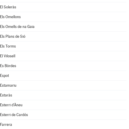
El Soleràs
Els Omellons
Els Omells de na Gaia
Els Plans de Sió
Els Torms
El Vilosell
Es Bòrdes
Espot
Estamariu
Estaràs
Esterri d'Àneu
Esterri de Cardós
Farrera