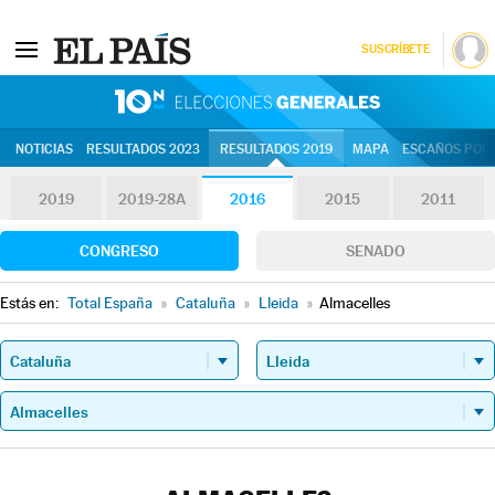
SUSCRÍBETE
10N | Eleccion
NOTICIAS
RESULTADOS 2023
RESULTADOS 2019
MAPA
ESCAÑOS POR 
2019
2019-28A
2016
2015
2011
CONGRESO
SENADO
Estás en:
Total España
»
Cataluña
»
Lleida
»
Almacelles