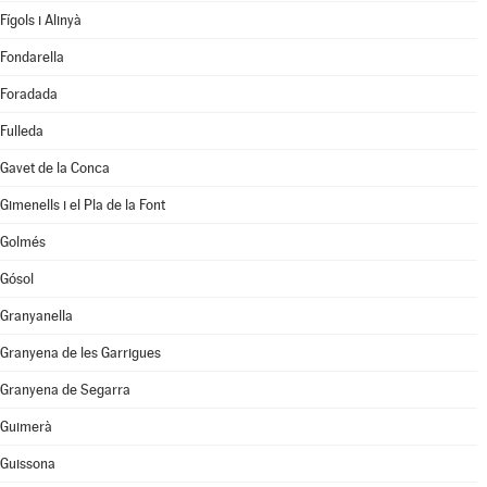
Fígols i Alinyà
Fondarella
Foradada
Fulleda
Gavet de la Conca
Gimenells i el Pla de la Font
Golmés
Gósol
Granyanella
Granyena de les Garrigues
Granyena de Segarra
Guimerà
Guissona