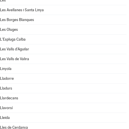
Les
Les Avellanes i Santa Linya
Les Borges Blanques
Les Oluges
L'Espluga Calba
Les Valls d'Aguilar
Les Valls de Valira
Linyola
Lladorre
Lladurs
Llardecans
Llavorsí
Lleida
Lles de Cerdanya