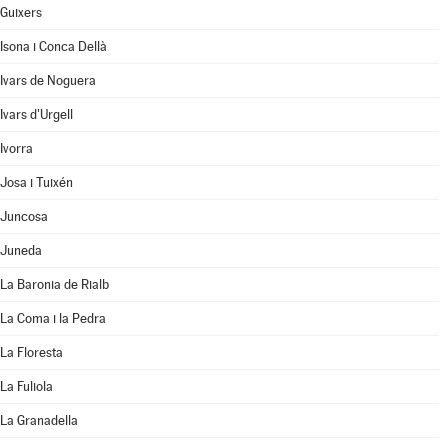
Guixers
Isona i Conca Dellà
Ivars de Noguera
Ivars d'Urgell
Ivorra
Josa i Tuixén
Juncosa
Juneda
La Baronia de Rialb
La Coma i la Pedra
La Floresta
La Fuliola
La Granadella