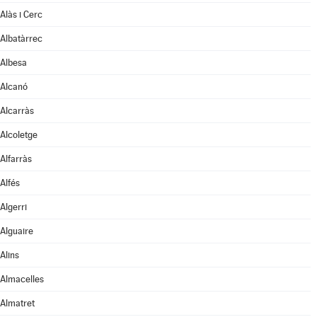
Alàs i Cerc
Albatàrrec
Albesa
Alcanó
Alcarràs
Alcoletge
Alfarràs
Alfés
Algerri
Alguaire
Alins
Almacelles
Almatret