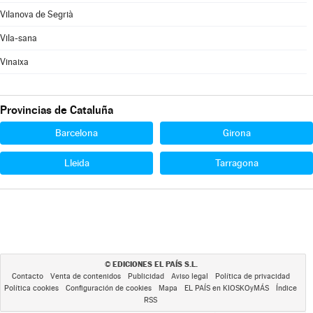
Vilanova de Segrià
Vila-sana
Vinaixa
Provincias de Cataluña
Barcelona
Girona
Lleida
Tarragona
EDICIONES EL PAÍS S.L.
©
Contacto
Venta de contenidos
Publicidad
Aviso legal
Política de privacidad
Política cookies
Configuración de cookies
Mapa
EL PAÍS en KIOSKOyMÁS
Índice
RSS