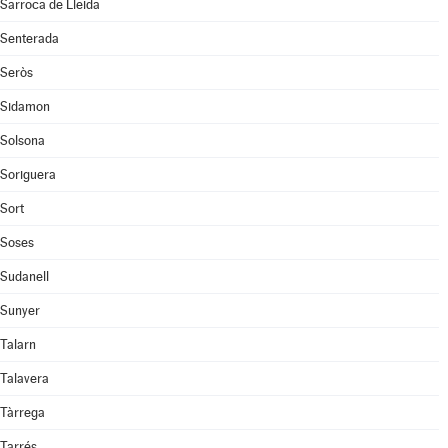
Sarroca de Lleida
Senterada
Seròs
Sidamon
Solsona
Soriguera
Sort
Soses
Sudanell
Sunyer
Talarn
Talavera
Tàrrega
Tarrés