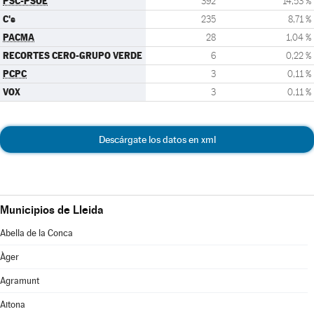
PSC-PSOE
392
14,53 %
C's
235
8,71 %
PACMA
28
1,04 %
RECORTES CERO-GRUPO VERDE
6
0,22 %
PCPC
3
0,11 %
VOX
3
0,11 %
Descárgate los datos en xml
Municipios de Lleida
Abella de la Conca
Àger
Agramunt
Aitona