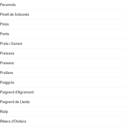
Peramola
Pinell de Solsonès
Pinós
Ponts
Prats i Sansor
Preixana
Preixens
Prullans
Puiggròs
Puigverd d'Agramunt
Puigverd de Lleida
Rialp
Ribera d'Ondara