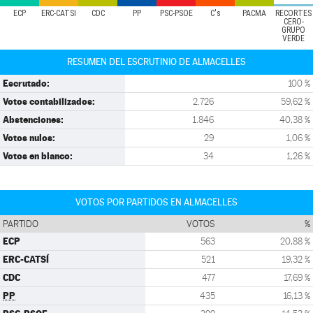
ECP
ERC-CATSÍ
CDC
PP
PSC-PSOE
C's
PACMA
RECORTES
CERO-
GRUPO
VERDE
RESUMEN DEL ESCRUTINIO DE ALMACELLES
Escrutado:
100 %
Votos contabilizados:
2.726
59,62 %
Abstenciones:
1.846
40,38 %
Votos nulos:
29
1,06 %
Votos en blanco:
34
1,26 %
VOTOS POR PARTIDOS EN ALMACELLES
PARTIDO
VOTOS
%
ECP
563
20,88 %
ERC-CATSÍ
521
19,32 %
CDC
477
17,69 %
PP
435
16,13 %