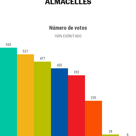
ALMACELLES
Número de votos
100
%
ESCRUTADO
563
521
477
435
392
235
28
6