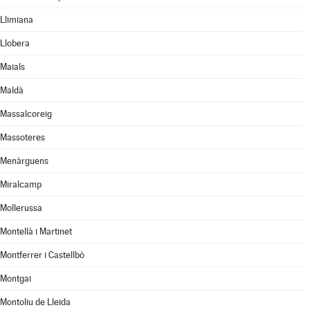
Llimiana
Llobera
Maials
Maldà
Massalcoreig
Massoteres
Menàrguens
Miralcamp
Mollerussa
Montellà i Martinet
Montferrer i Castellbò
Montgai
Montoliu de Lleida