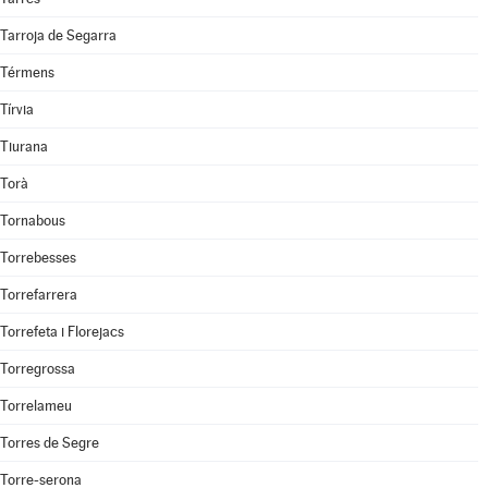
Tarroja de Segarra
Térmens
Tírvia
Tiurana
Torà
Tornabous
Torrebesses
Torrefarrera
Torrefeta i Florejacs
Torregrossa
Torrelameu
Torres de Segre
Torre-serona