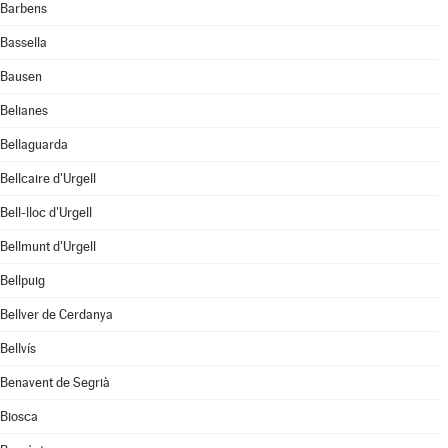
Barbens
Bassella
Bausen
Belianes
Bellaguarda
Bellcaire d'Urgell
Bell-lloc d'Urgell
Bellmunt d'Urgell
Bellpuig
Bellver de Cerdanya
Bellvís
Benavent de Segrià
Biosca