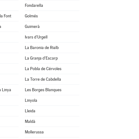
Fondarella
la Font
Golmés
a
Guimerà
Ivars d'Urgell
La Baronia de Rialb
La Granja d'Escarp
La Pobla de Cérvoles
La Torre de Cabdella
a Linya
Les Borges Blanques
Linyola
Lleida
Maldà
Mollerussa