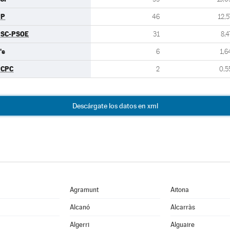
PP
46
12,5
SC-PSOE
31
8,4
's
6
1,6
PCPC
2
0,5
Descárgate los datos en xml
Agramunt
Aitona
Alcanó
Alcarràs
Algerri
Alguaire