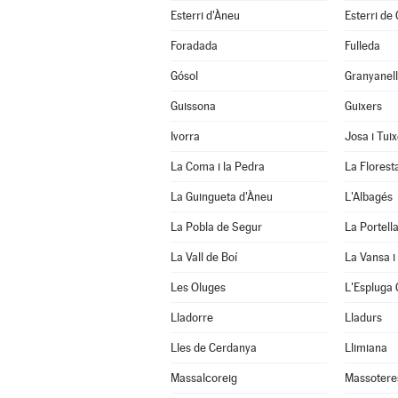
Esterri d'Àneu
Esterri de
Foradada
Fulleda
Gósol
Granyanel
Guissona
Guixers
Ivorra
Josa i Tui
La Coma i la Pedra
La Florest
La Guingueta d'Àneu
L'Albagés
La Pobla de Segur
La Portell
La Vall de Boí
La Vansa i
Les Oluges
L'Espluga 
Lladorre
Lladurs
Lles de Cerdanya
Llimiana
Massalcoreig
Massotere