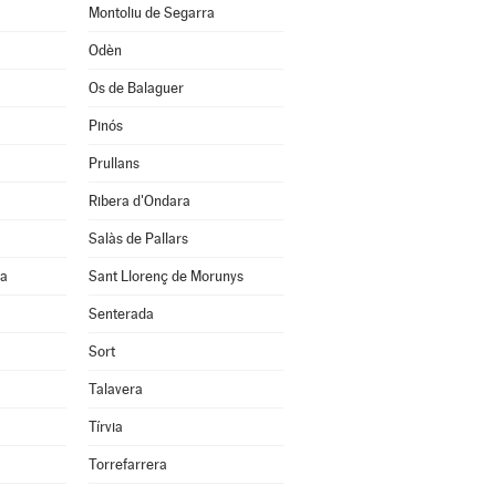
Montoliu de Segarra
Odèn
Os de Balaguer
Pinós
Prullans
Ribera d'Ondara
Salàs de Pallars
na
Sant Llorenç de Morunys
Senterada
Sort
Talavera
Tírvia
Torrefarrera