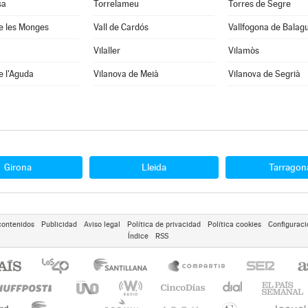
sa
Torrelameu
Torres de Segre
e les Monges
Vall de Cardós
Vallfogona de Balag
Vilaller
Vilamòs
e l'Aguda
Vilanova de Meià
Vilanova de Segrià
Girona
Lleida
Tarragon
contenidos
Publicidad
Aviso legal
Política de privacidad
Política cookies
Configuraci
Índice
RSS