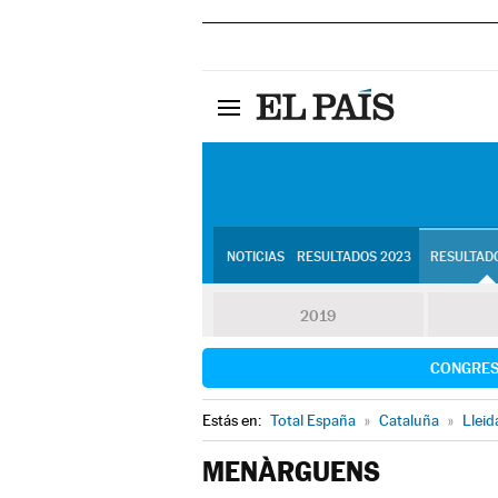
NOTICIAS
RESULTADOS 2023
RESULTADO
2019
CONGRE
Estás en:
Total España
»
Cataluña
»
Lleid
MENÀRGUENS