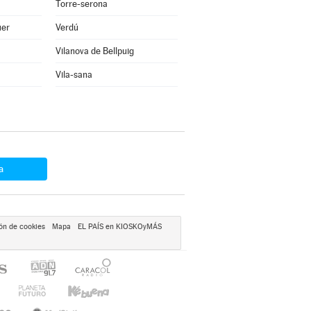
Torre-serona
uer
Verdú
Vilanova de Bellpuig
Vila-sana
a
ón de cookies
Mapa
EL PAÍS en KIOSKOyMÁS