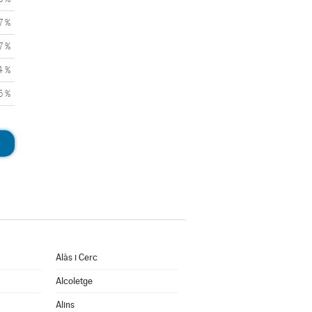
7 %
7 %
4 %
5 %
Alàs i Cerc
Alcoletge
Alins