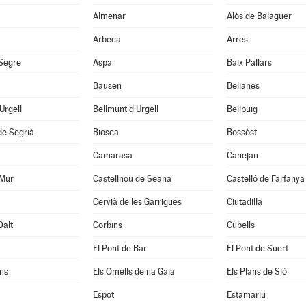
Almenar
Alòs de Balaguer
Arbeca
Arres
 Segre
Aspa
Baix Pallars
Bausen
Belianes
'Urgell
Bellmunt d'Urgell
Bellpuig
de Segrià
Biosca
Bossòst
Camarasa
Canejan
 Mur
Castellnou de Seana
Castelló de Farfanya
Cervià de les Garrigues
Ciutadilla
Dalt
Corbins
Cubells
El Pont de Bar
El Pont de Suert
ns
Els Omells de na Gaia
Els Plans de Sió
Espot
Estamariu