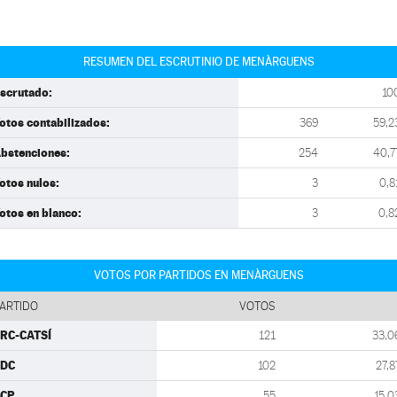
RESUMEN DEL ESCRUTINIO DE MENÀRGUENS
scrutado:
10
otos contabilizados:
369
59,2
bstenciones:
254
40,7
otos nulos:
3
0,8
otos en blanco:
3
0,8
VOTOS POR PARTIDOS EN MENÀRGUENS
ARTIDO
VOTOS
RC-CATSÍ
121
33,0
CDC
102
27,8
ECP
55
15,0