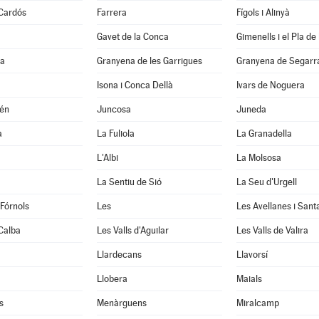
 Cardós
Farrera
Fígols i Alinyà
Gavet de la Conca
Gimenells i el Pla de 
la
Granyena de les Garrigues
Granyena de Segarr
Isona i Conca Dellà
Ivars de Noguera
xén
Juncosa
Juneda
a
La Fuliola
La Granadella
L'Albi
La Molsosa
a
La Sentiu de Sió
La Seu d'Urgell
 Fórnols
Les
Les Avellanes i Sant
Calba
Les Valls d'Aguilar
Les Valls de Valira
Llardecans
Llavorsí
Llobera
Maials
s
Menàrguens
Miralcamp