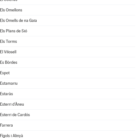
Els Omellons
Els Omells de na Gaia
Els Plans de Sió
Els Torms
El Vilosell
Es Bòrdes
Espot
Estamariu
Estaràs
Esterri d'Àneu
Esterri de Cardós
Farrera
Fígols i Alinyà