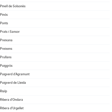
Pinell de Solsonès
Pinós
Ponts
Prats i Sansor
Preixana
Preixens
Prullans
Puiggròs
Puigverd d'Agramunt
Puigverd de Lleida
Rialp
Ribera d'Ondara
Ribera d'Urgellet