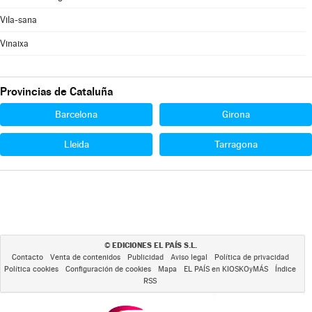
Vila-sana
Vinaixa
Provincias de Cataluña
Barcelona
Girona
Lleida
Tarragona
EDICIONES EL PAÍS S.L.
©
Contacto
Venta de contenidos
Publicidad
Aviso legal
Política de privacidad
Política cookies
Configuración de cookies
Mapa
EL PAÍS en KIOSKOyMÁS
Índice
RSS