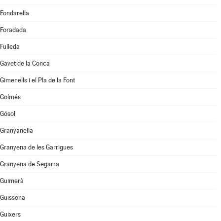
Fondarella
Foradada
Fulleda
Gavet de la Conca
Gimenells i el Pla de la Font
Golmés
Gósol
Granyanella
Granyena de les Garrigues
Granyena de Segarra
Guimerà
Guissona
Guixers