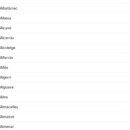
Albatàrrec
Albesa
Alcanó
Alcarràs
Alcoletge
Alfarràs
Alfés
Algerri
Alguaire
Alins
Almacelles
Almatret
Almenar