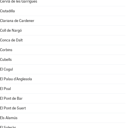
Cervià de les Garrigues
Ciutadilla
Clariana de Cardener
Coll de Nargó
Conca de Dalt
Corbins
Cubells
El Cogul
El Palau d'Anglesola
El Poal
El Pont de Bar
El Pont de Suert
Els Alamús
El Soleràs