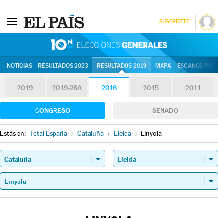
SUSCRÍBETE
10N | Eleccion
NOTICIAS
RESULTADOS 2023
RESULTADOS 2019
MAPA
ESCAÑOS POR 
2019
2019-28A
2016
2015
2011
CONGRESO
SENADO
Estás en:
Total España
»
Cataluña
»
Lleida
»
Linyola