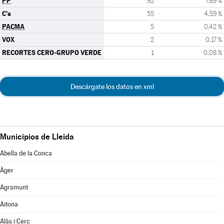
PP
92
7,69 %
C's
55
4,59 %
PACMA
5
0,42 %
VOX
2
0,17 %
RECORTES CERO-GRUPO VERDE
1
0,08 %
Descárgate los datos en xml
Municipios de Lleida
Abella de la Conca
Àger
Agramunt
Aitona
Alàs i Cerc