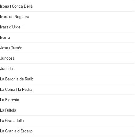
Isona i Conca Dellà
Ivars de Noguera
Ivars d'Urgell
Ivorra
Josa i Tuixén
Juncosa
Juneda
La Baronia de Rialb
La Coma i la Pedra
La Floresta
La Fuliola
La Granadella
La Granja d'Escarp