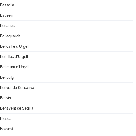
Bassella
Bausen
Belianes
Bellaguarda
Bellcaire d'Urgell
Bell-lloc d'Urgell
Bellmunt d'Urgell
Bellpuig
Bellver de Cerdanya
Bellvís
Benavent de Segrià
Biosca
Bossòst