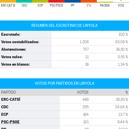
ERC-CATSÍ
CDC
ECP
PSC-PSOE
PP
C's
PACMA
VOX
RESUMEN DEL ESCRUTINIO DE LINYOLA
Escrutado:
100 %
Votos contabilizados:
1.208
63,08 %
Abstenciones:
707
36,92 %
Votos nulos:
11
0,91 %
Votos en blanco:
16
1,34 %
VOTOS POR PARTIDOS EN LINYOLA
PARTIDO
VOTOS
%
ERC-CATSÍ
466
38,93 %
CDC
295
24,64 %
ECP
164
13,7 %
PSC-PSOE
101
8,44 %