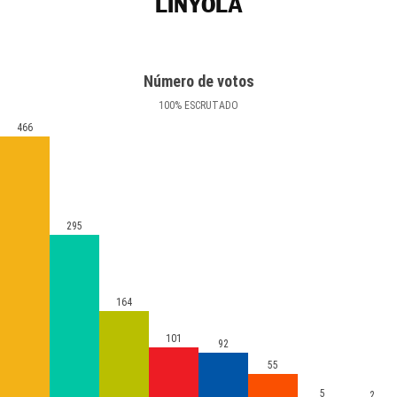
LINYOLA
Número de votos
100
%
ESCRUTADO
466
295
164
101
92
55
5
2