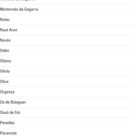
Montornès de Segarra
Nalec
Naut Aran
Navès
Odèn
Oliana
Oliola
Olius
Organyà
Os de Balaguer
Ossó de Sió
Penelles
Peramola