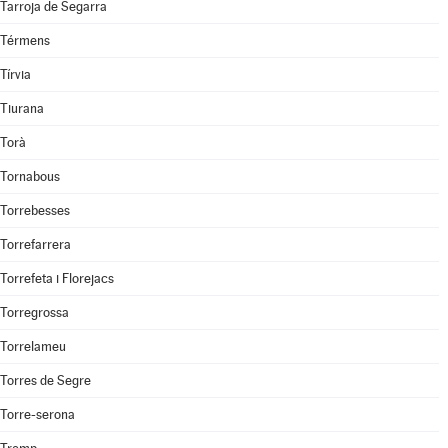
Tarroja de Segarra
Térmens
Tírvia
Tiurana
Torà
Tornabous
Torrebesses
Torrefarrera
Torrefeta i Florejacs
Torregrossa
Torrelameu
Torres de Segre
Torre-serona