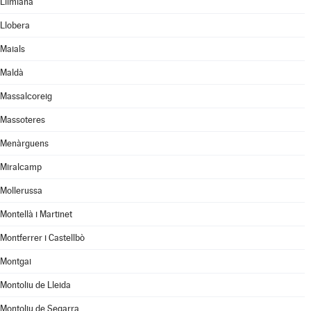
Llimiana
Llobera
Maials
Maldà
Massalcoreig
Massoteres
Menàrguens
Miralcamp
Mollerussa
Montellà i Martinet
Montferrer i Castellbò
Montgai
Montoliu de Lleida
Montoliu de Segarra