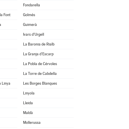
Fondarella
la Font
Golmés
a
Guimerà
Ivars d'Urgell
La Baronia de Rialb
La Granja d'Escarp
La Pobla de Cérvoles
La Torre de Cabdella
a Linya
Les Borges Blanques
Linyola
Lleida
Maldà
Mollerussa