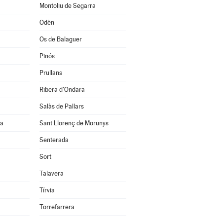
Montoliu de Segarra
Odèn
Os de Balaguer
Pinós
Prullans
Ribera d'Ondara
Salàs de Pallars
na
Sant Llorenç de Morunys
Senterada
Sort
Talavera
Tírvia
Torrefarrera