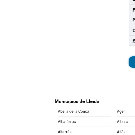
P
C
Municipios de Lleida
Abella de la Conca
Àger
Albatàrrec
Albesa
Alfarràs
Alfés