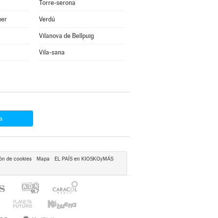
Torre-serona
uer
Verdú
Vilanova de Bellpuig
Vila-sana
a
ón de cookies
Mapa
EL PAÍS en KIOSKOyMÁS