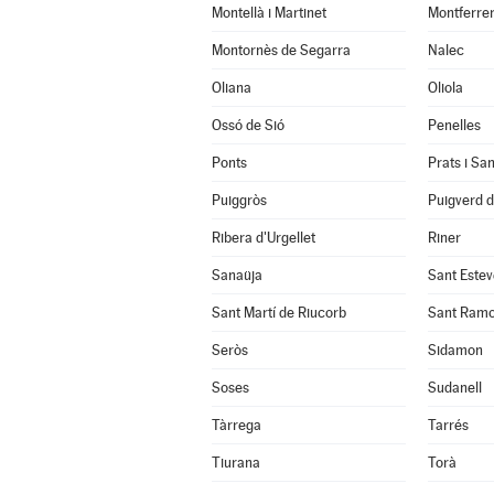
Montellà i Martinet
Montferrer
Montornès de Segarra
Nalec
Oliana
Oliola
Ossó de Sió
Penelles
Ponts
Prats i Sa
Puiggròs
Puigverd 
Ribera d'Urgellet
Riner
Sanaüja
Sant Estev
Sant Martí de Riucorb
Sant Ram
Seròs
Sidamon
Soses
Sudanell
Tàrrega
Tarrés
Tiurana
Torà