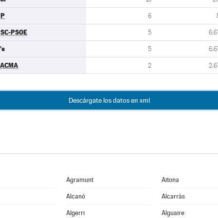
PP
6
SC-PSOE
5
6,6
's
5
6,6
PACMA
2
2,6
Descárgate los datos en xml
Agramunt
Aitona
Alcanó
Alcarràs
Algerri
Alguaire