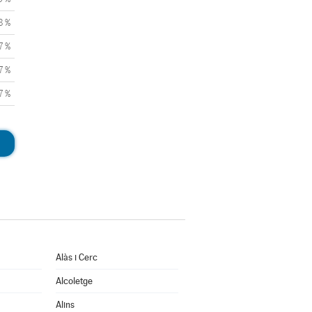
8 %
7 %
7 %
7 %
Alàs i Cerc
Alcoletge
Alins