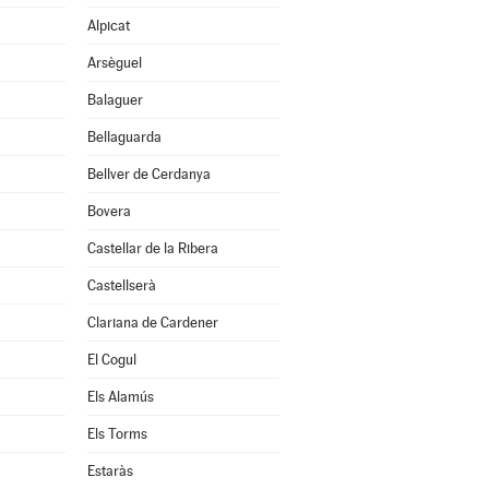
Alpicat
Arsèguel
Balaguer
Bellaguarda
Bellver de Cerdanya
Bovera
Castellar de la Ribera
Castellserà
Clariana de Cardener
El Cogul
Els Alamús
Els Torms
Estaràs