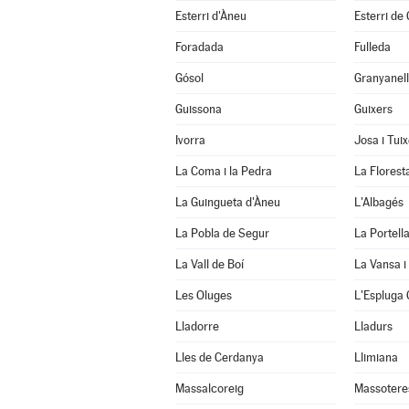
Esterri d'Àneu
Esterri de
Foradada
Fulleda
Gósol
Granyanel
Guissona
Guixers
Ivorra
Josa i Tui
La Coma i la Pedra
La Florest
La Guingueta d'Àneu
L'Albagés
La Pobla de Segur
La Portell
La Vall de Boí
La Vansa i
Les Oluges
L'Espluga 
Lladorre
Lladurs
Lles de Cerdanya
Llimiana
Massalcoreig
Massotere