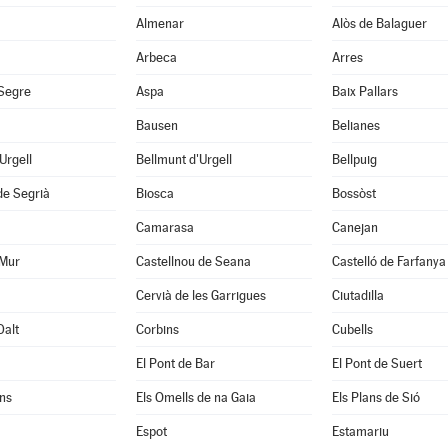
Almenar
Alòs de Balaguer
Arbeca
Arres
 Segre
Aspa
Baix Pallars
Bausen
Belianes
'Urgell
Bellmunt d'Urgell
Bellpuig
de Segrià
Biosca
Bossòst
Camarasa
Canejan
 Mur
Castellnou de Seana
Castelló de Farfanya
Cervià de les Garrigues
Ciutadilla
Dalt
Corbins
Cubells
El Pont de Bar
El Pont de Suert
ns
Els Omells de na Gaia
Els Plans de Sió
Espot
Estamariu