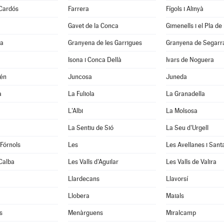
 Cardós
Farrera
Fígols i Alinyà
Gavet de la Conca
Gimenells i el Pla de 
la
Granyena de les Garrigues
Granyena de Segarr
Isona i Conca Dellà
Ivars de Noguera
xén
Juncosa
Juneda
a
La Fuliola
La Granadella
L'Albi
La Molsosa
a
La Sentiu de Sió
La Seu d'Urgell
 Fórnols
Les
Les Avellanes i Sant
Calba
Les Valls d'Aguilar
Les Valls de Valira
Llardecans
Llavorsí
Llobera
Maials
s
Menàrguens
Miralcamp