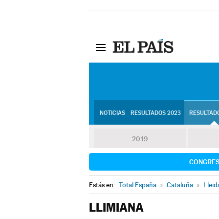
NOTICIAS
RESULTADOS 2023
RESULTADO
2019
CONGRE
Estás en:
Total España
»
Cataluña
»
Lleid
LLIMIANA