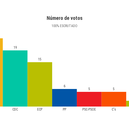
Número de votos
100
%
ESCRUTADO
19
15
6
5
5
CDC
ECP
PP
PSC-PSOE
C's