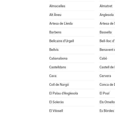
Almacelles
Almatret
Alt Àneu
Anglesola
Artesa de Lleida
Artesa de
Barbens
Bassella
Bellcaire d'Urgell
Bell-lloc d
Bellvís
Benavent 
Cabanabona
Cabó
Castelldans
Castell de
Cava
Cervera
Coll de Nargó
Conca de 
El Palau d'Anglesola
El Poal
El Soleràs
Els Omello
El Vilosell
Es Bòrdes