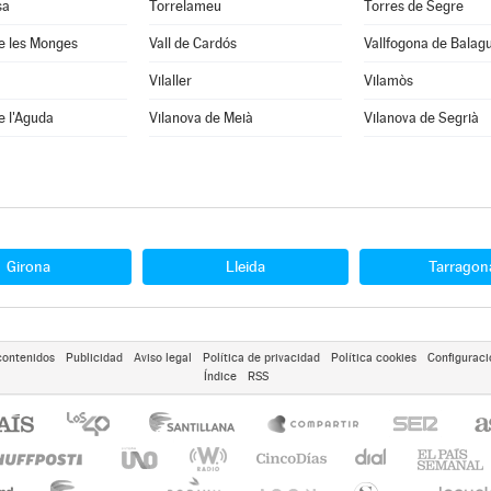
sa
Torrelameu
Torres de Segre
e les Monges
Vall de Cardós
Vallfogona de Balag
Vilaller
Vilamòs
e l'Aguda
Vilanova de Meià
Vilanova de Segrià
Girona
Lleida
Tarragon
contenidos
Publicidad
Aviso legal
Política de privacidad
Política cookies
Configuraci
Índice
RSS