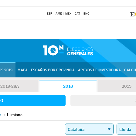
ESP
AME
MEX
CAT
ENG
S 2019
MAPA
ESCAÑOS POR PROVINCIA
APOYOS DE INVESTIDURA
CALCU
2019-28A
2016
2015
SO
a
»
Llimiana