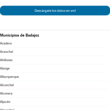
Descárgate los datos en xml
Municipios de Badajoz
Acedera
Aceuchal
Ahillones
Alange
Alburquerque
Alconchel
Alconera
Aljucén