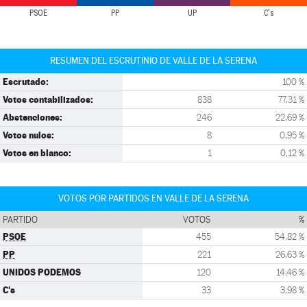
PSOE
PP
UP
C's
RESUMEN DEL ESCRUTINIO DE VALLE DE LA SERENA
Escrutado:
100 %
Votos contabilizados:
838
77,31 %
Abstenciones:
246
22,69 %
Votos nulos:
8
0,95 %
Votos en blanco:
1
0,12 %
VOTOS POR PARTIDOS EN VALLE DE LA SERENA
PARTIDO
VOTOS
%
PSOE
455
54,82 %
PP
221
26,63 %
UNIDOS PODEMOS
120
14,46 %
C's
33
3,98 %