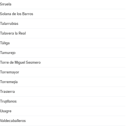
Siruela
Solana de los Barros
Talarrubias
Talavera la Real
Táliga
Tamurejo
Torre de Miguel Sesmero
Torremayor
Torremejía
Trasierra
Trujillanos
Usagre
Valdecaballeros