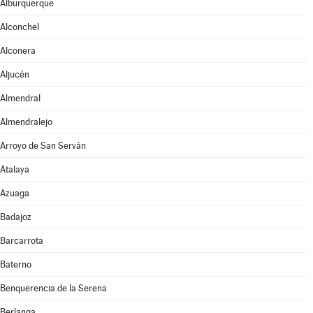
Alburquerque
Alconchel
Alconera
Aljucén
Almendral
Almendralejo
Arroyo de San Serván
Atalaya
Azuaga
Badajoz
Barcarrota
Baterno
Benquerencia de la Serena
Berlanga