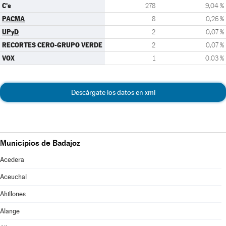
C's
278
9,04 %
PACMA
8
0,26 %
UPyD
2
0,07 %
RECORTES CERO-GRUPO VERDE
2
0,07 %
VOX
1
0,03 %
Descárgate los datos en xml
Municipios de Badajoz
Acedera
Aceuchal
Ahillones
Alange