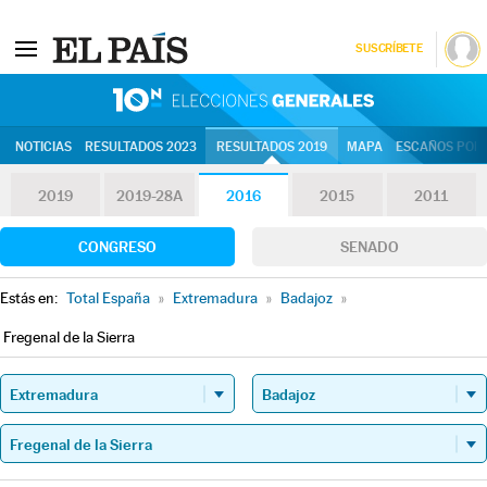
SUSCRÍBETE
10N | Eleccion
NOTICIAS
RESULTADOS 2023
RESULTADOS 2019
MAPA
ESCAÑOS POR 
2019
2019-28A
2016
2015
2011
CONGRESO
SENADO
Estás en:
Total España
»
Extremadura
»
Badajoz
»
Fregenal de la Sierra