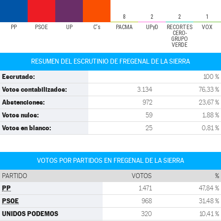
8
2
2
1
PP
PSOE
UP
C's
PACMA
UPyD
RECORTES
VOX
CERO-
GRUPO
VERDE
RESUMEN DEL ESCRUTINIO DE FREGENAL DE LA SIERRA
Escrutado:
100 %
Votos contabilizados:
3.134
76,33 %
Abstenciones:
972
23,67 %
Votos nulos:
59
1,88 %
Votos en blanco:
25
0,81 %
VOTOS POR PARTIDOS EN FREGENAL DE LA SIERRA
PARTIDO
VOTOS
%
PP
1.471
47,84 %
PSOE
968
31,48 %
UNIDOS PODEMOS
320
10,41 %