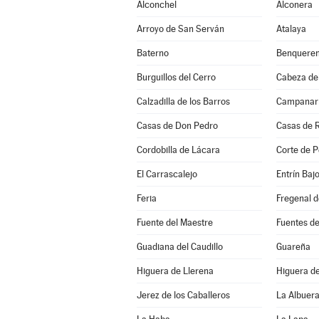
Alconchel
Alconera
Arroyo de San Serván
Atalaya
Baterno
Benqueren
Burguillos del Cerro
Cabeza de
Calzadilla de los Barros
Campanar
Casas de Don Pedro
Casas de 
Cordobilla de Lácara
Corte de P
El Carrascalejo
Entrín Baj
Feria
Fregenal d
Fuente del Maestre
Fuentes d
Guadiana del Caudillo
Guareña
Higuera de Llerena
Higuera d
Jerez de los Caballeros
La Albuer