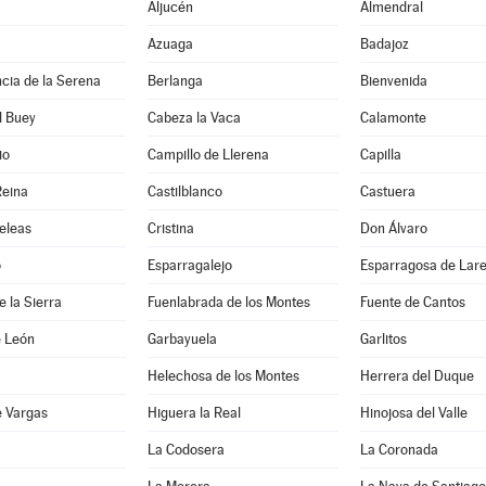
Aljucén
Almendral
Azuaga
Badajoz
cia de la Serena
Berlanga
Bienvenida
l Buey
Cabeza la Vaca
Calamonte
io
Campillo de Llerena
Capilla
Reina
Castilblanco
Castuera
eleas
Cristina
Don Álvaro
o
Esparragalejo
Esparragosa de Lar
e la Sierra
Fuenlabrada de los Montes
Fuente de Cantos
e León
Garbayuela
Garlitos
Helechosa de los Montes
Herrera del Duque
e Vargas
Higuera la Real
Hinojosa del Valle
a
La Codosera
La Coronada