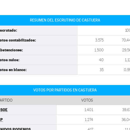
RESUMEN DEL ESCRUTINIO DE CASTUERA
scrutado:
10
otos contabilizados:
3.575
70,4
bstenciones:
1.500
29,5
otos nulos:
40
1,1
otos en blanco:
35
0,9
VOTOS POR PARTIDOS EN CASTUERA
ARTIDO
VOTOS
PSOE
1.401
39,6
PP
1.274
36,0
UNIDOS PODEMOS
417
11,