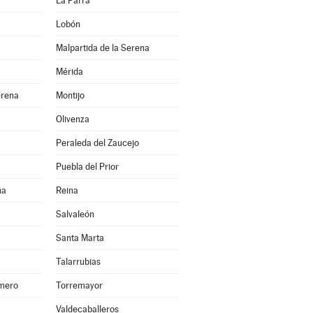
La Parra
Lobón
Malpartida de la Serena
Mérida
erena
Montijo
Olivenza
Peraleda del Zaucejo
Puebla del Prior
na
Reina
Salvaleón
Santa Marta
Talarrubias
smero
Torremayor
Valdecaballeros