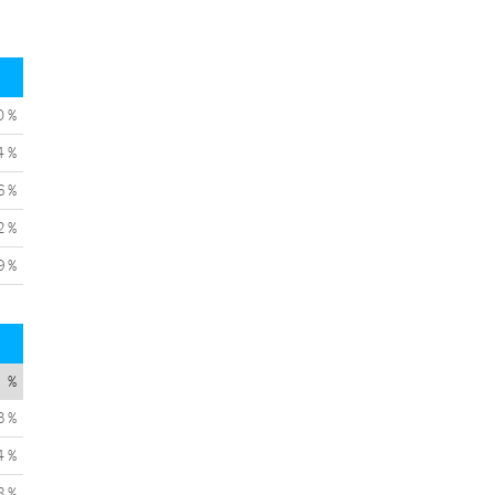
0 %
4 %
6 %
2 %
9 %
%
3 %
4 %
8 %