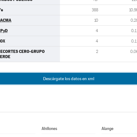
's
388
10,9
PACMA
10
0,2
UPyD
4
0,1
VOX
4
0,1
RECORTES CERO-GRUPO
2
0,0
VERDE
Descárgate los datos en xml
Ahillones
Alange