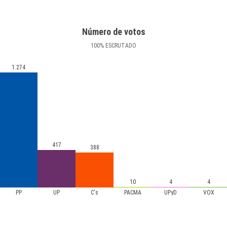
Número de votos
100
%
ESCRUTADO
1.274
417
388
10
4
4
PP
UP
C's
PACMA
UPyD
VOX