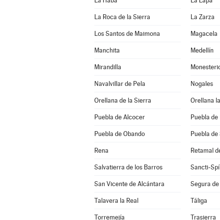
La Haba
La Lapa
La Roca de la Sierra
La Zarza
Los Santos de Maimona
Magacela
Manchita
Medellín
Mirandilla
Monesteri
Navalvillar de Pela
Nogales
Orellana de la Sierra
Orellana la
Puebla de Alcocer
Puebla de 
Puebla de Obando
Puebla de
Rena
Retamal d
Salvatierra de los Barros
Sancti-Spí
San Vicente de Alcántara
Segura de
Talavera la Real
Táliga
Torremejía
Trasierra