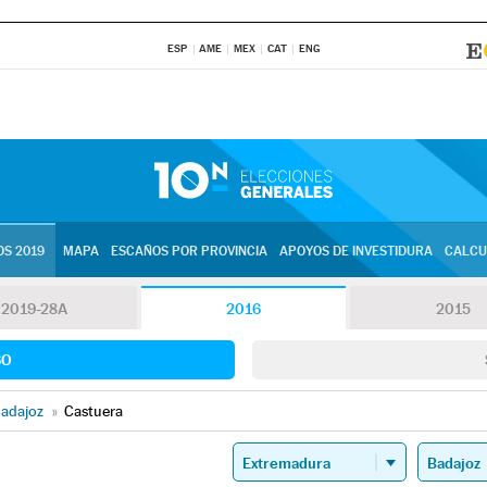
ESP
AME
MEX
CAT
ENG
S 2019
MAPA
ESCAÑOS POR PROVINCIA
APOYOS DE INVESTIDURA
CALCU
2019-28A
2016
2015
SO
adajoz
»
Castuera