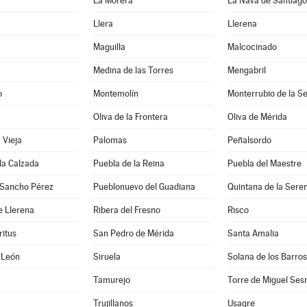
La Morera
La Nava de Santiago
Llera
Llerena
Maguilla
Malcocinado
Medina de las Torres
Mengabril
o
Montemolín
Monterrubio de la S
Oliva de la Frontera
Oliva de Mérida
 Vieja
Palomas
Peñalsordo
la Calzada
Puebla de la Reina
Puebla del Maestre
 Sancho Pérez
Pueblonuevo del Guadiana
Quintana de la Sere
e Llerena
Ribera del Fresno
Risco
ritus
San Pedro de Mérida
Santa Amalia
 León
Siruela
Solana de los Barros
Tamurejo
Torre de Miguel Se
Trujillanos
Usagre