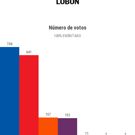
LOBÓN
Número de votos
100
%
ESCRUTADO
704
641
157
152
11
2
2