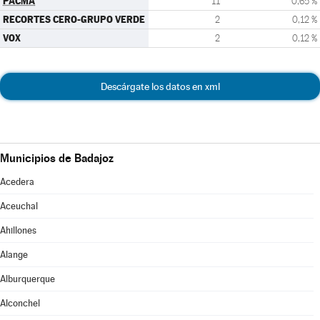
PACMA
11
0,65 %
RECORTES CERO-GRUPO VERDE
2
0,12 %
VOX
2
0,12 %
Descárgate los datos en xml
Municipios de Badajoz
Acedera
Aceuchal
Ahillones
Alange
Alburquerque
Alconchel