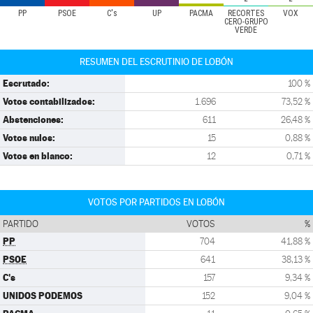
PP
PSOE
C's
UP
PACMA
RECORTES
VOX
CERO-GRUPO
VERDE
RESUMEN DEL ESCRUTINIO DE LOBÓN
Escrutado:
100 %
Votos contabilizados:
1.696
73,52 %
Abstenciones:
611
26,48 %
Votos nulos:
15
0,88 %
Votos en blanco:
12
0,71 %
VOTOS POR PARTIDOS EN LOBÓN
PARTIDO
VOTOS
%
PP
704
41,88 %
PSOE
641
38,13 %
C's
157
9,34 %
UNIDOS PODEMOS
152
9,04 %