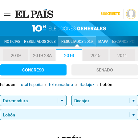
SUSCRÍBETE
10N | Eleccion
NOTICIAS
RESULTADOS 2023
RESULTADOS 2019
MAPA
ESCAÑOS POR 
2019
2019-28A
2016
2015
2011
CONGRESO
SENADO
Estás en:
Total España
»
Extremadura
»
Badajoz
»
Lobón