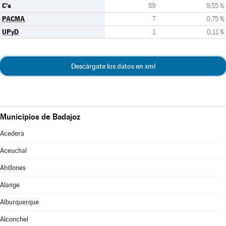
C's
89
9,55 %
PACMA
7
0,75 %
UPyD
1
0,11 %
Descárgate los datos en xml
Municipios de Badajoz
Acedera
Aceuchal
Ahillones
Alange
Alburquerque
Alconchel