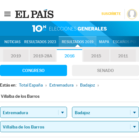
SUSCRÍBETE
10N | Eleccion
NOTICIAS
RESULTADOS 2023
RESULTADOS 2019
MAPA
ESCAÑOS POR 
2019
2019-28A
2016
2015
2011
CONGRESO
SENADO
Estás en:
Total España
»
Extremadura
»
Badajoz
»
Villalba de los Barros