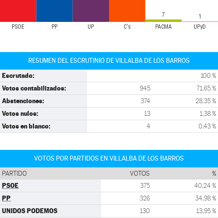
7
1
PSOE
PP
UP
C's
PACMA
UPyD
RESUMEN DEL ESCRUTINIO DE VILLALBA DE LOS BARROS
Escrutado:
100 %
Votos contabilizados:
945
71,65 %
Abstenciones:
374
28,35 %
Votos nulos:
13
1,38 %
Votos en blanco:
4
0,43 %
VOTOS POR PARTIDOS EN VILLALBA DE LOS BARROS
PARTIDO
VOTOS
%
PSOE
375
40,24 %
PP
326
34,98 %
UNIDOS PODEMOS
130
13,95 %