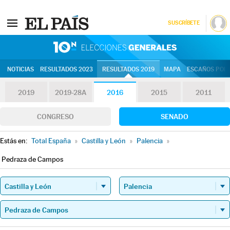
SUSCRÍBETE
10N | Eleccion
NOTICIAS
RESULTADOS 2023
RESULTADOS 2019
MAPA
ESCAÑOS POR 
2019
2019-28A
2016
2015
2011
CONGRESO
SENADO
Estás en:
Total España
»
Castilla y León
»
Palencia
»
Pedraza de Campos