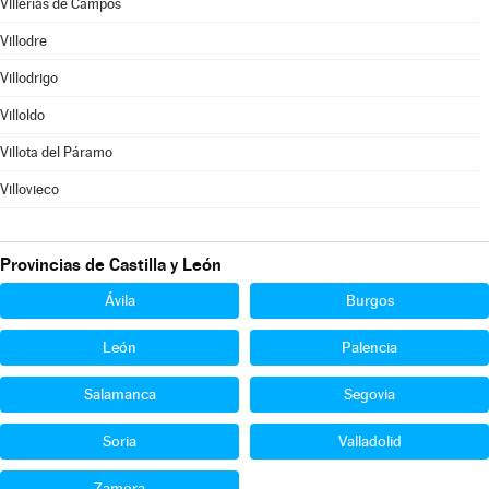
Villerías de Campos
Villodre
Villodrigo
Villoldo
Villota del Páramo
Villovieco
Provincias de Castilla y León
Ávila
Burgos
León
Palencia
Salamanca
Segovia
Soria
Valladolid
Zamora