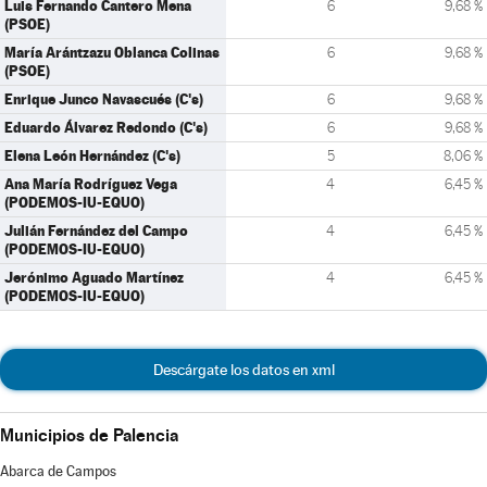
Luis Fernando Cantero Mena
6
9,68 %
(PSOE)
María Arántzazu Oblanca Colinas
6
9,68 %
(PSOE)
Enrique Junco Navascués (C's)
6
9,68 %
Eduardo Álvarez Redondo (C's)
6
9,68 %
Elena León Hernández (C's)
5
8,06 %
Ana María Rodríguez Vega
4
6,45 %
(PODEMOS-IU-EQUO)
Julián Fernández del Campo
4
6,45 %
(PODEMOS-IU-EQUO)
Jerónimo Aguado Martínez
4
6,45 %
(PODEMOS-IU-EQUO)
Descárgate los datos en xml
Municipios de Palencia
Abarca de Campos