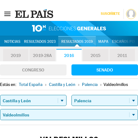
SUSCRÍBETE
10N | Eleccion
NOTICIAS
RESULTADOS 2023
RESULTADOS 2019
MAPA
ESCAÑOS POR 
2019
2019-28A
2016
2015
2011
CONGRESO
SENADO
Estás en:
Total España
»
Castilla y León
»
Palencia
»
Valdeolmillos