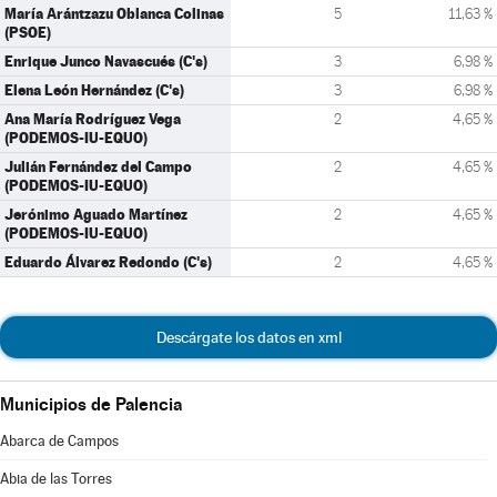
María Arántzazu Oblanca Colinas
5
11,63 %
(PSOE)
Enrique Junco Navascués (C's)
3
6,98 %
Elena León Hernández (C's)
3
6,98 %
Ana María Rodríguez Vega
2
4,65 %
(PODEMOS-IU-EQUO)
Julián Fernández del Campo
2
4,65 %
(PODEMOS-IU-EQUO)
Jerónimo Aguado Martínez
2
4,65 %
(PODEMOS-IU-EQUO)
Eduardo Álvarez Redondo (C's)
2
4,65 %
Descárgate los datos en xml
Municipios de Palencia
Abarca de Campos
Abia de las Torres