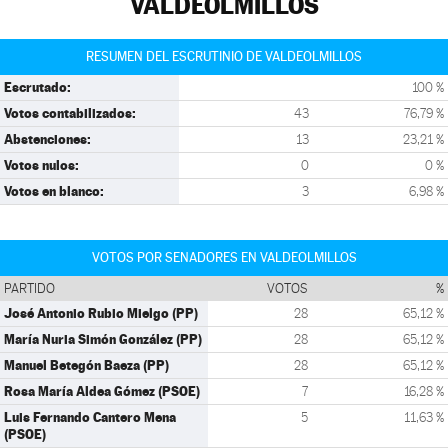
VALDEOLMILLOS
RESUMEN DEL ESCRUTINIO DE VALDEOLMILLOS
Escrutado:
100 %
Votos contabilizados:
43
76,79 %
Abstenciones:
13
23,21 %
Votos nulos:
0
0 %
Votos en blanco:
3
6,98 %
VOTOS POR SENADORES EN VALDEOLMILLOS
PARTIDO
VOTOS
%
José Antonio Rubio Mielgo (PP)
28
65,12 %
María Nuria Simón González (PP)
28
65,12 %
Manuel Betegón Baeza (PP)
28
65,12 %
Rosa María Aldea Gómez (PSOE)
7
16,28 %
Luis Fernando Cantero Mena
5
11,63 %
(PSOE)