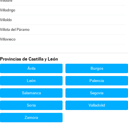
Villodre
Villodrigo
Villoldo
Villota del Páramo
Villovieco
Provincias de Castilla y León
Ávila
Burgos
León
Palencia
Salamanca
Segovia
Soria
Valladolid
Zamora