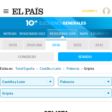
SUSCRÍBETE
10N | Eleccion
NOTICIAS
RESULTADOS 2023
RESULTADOS 2019
MAPA
ESCAÑOS POR 
2019
2019-28A
2016
2015
2011
CONGRESO
SENADO
Estás en:
Total España
»
Castilla y León
»
Palencia
»
Grijota