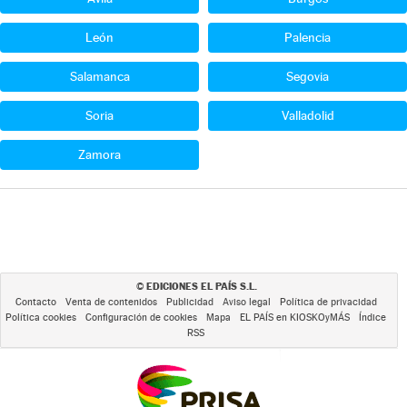
León
Palencia
Salamanca
Segovia
Soria
Valladolid
Zamora
EDICIONES EL PAÍS S.L.
©
Contacto
Venta de contenidos
Publicidad
Aviso legal
Política de privacidad
Política cookies
Configuración de cookies
Mapa
EL PAÍS en KIOSKOyMÁS
Índice
RSS