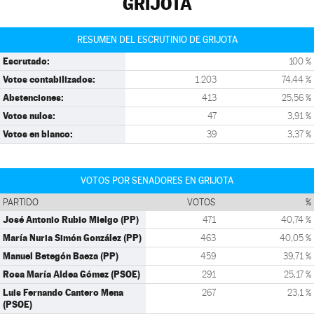
GRIJOTA
RESUMEN DEL ESCRUTINIO DE GRIJOTA
Escrutado:
100 %
Votos contabilizados:
1.203
74,44 %
Abstenciones:
413
25,56 %
Votos nulos:
47
3,91 %
Votos en blanco:
39
3,37 %
VOTOS POR SENADORES EN GRIJOTA
PARTIDO
VOTOS
%
José Antonio Rubio Mielgo (PP)
471
40,74 %
María Nuria Simón González (PP)
463
40,05 %
Manuel Betegón Baeza (PP)
459
39,71 %
Rosa María Aldea Gómez (PSOE)
291
25,17 %
Luis Fernando Cantero Mena
267
23,1 %
(PSOE)