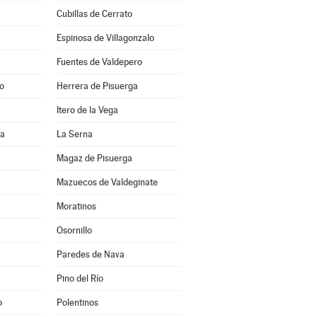
Cubillas de Cerrato
Espinosa de Villagonzalo
Fuentes de Valdepero
o
Herrera de Pisuerga
Itero de la Vega
ia
La Serna
Magaz de Pisuerga
Mazuecos de Valdeginate
Moratinos
Osornillo
Paredes de Nava
Pino del Río
o
Polentinos