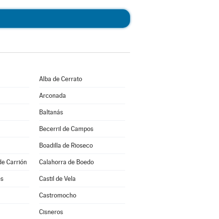
Alba de Cerrato
Arconada
Baltanás
Becerril de Campos
Boadilla de Rioseco
de Carrión
Calahorra de Boedo
es
Castil de Vela
a
Castromocho
Cisneros