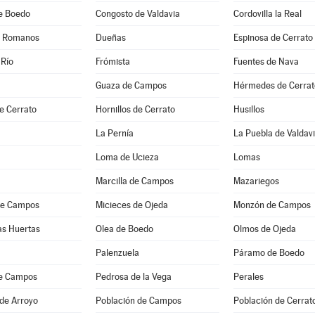
de Boedo
Congosto de Valdavia
Cordovilla la Real
e Romanos
Dueñas
Espinosa de Cerrato
 Río
Frómista
Fuentes de Nava
Guaza de Campos
Hérmedes de Cerrat
e Cerrato
Hornillos de Cerrato
Husillos
La Pernía
La Puebla de Valdav
Loma de Ucieza
Lomas
Marcilla de Campos
Mazariegos
de Campos
Micieces de Ojeda
Monzón de Campos
as Huertas
Olea de Boedo
Olmos de Ojeda
Palenzuela
Páramo de Boedo
e Campos
Pedrosa de la Vega
Perales
de Arroyo
Población de Campos
Población de Cerrat