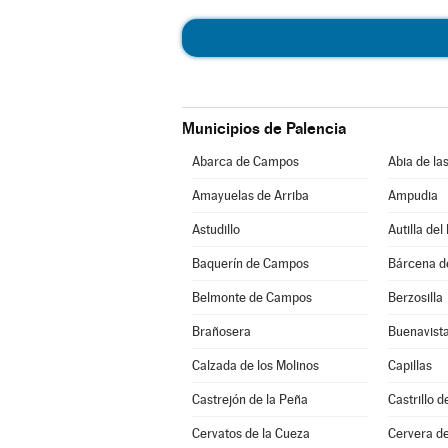
Municipios de Palencia
Abarca de Campos
Abia de la
Amayuelas de Arriba
Ampudia
Astudillo
Autilla del
Baquerín de Campos
Bárcena 
Belmonte de Campos
Berzosilla
Brañosera
Buenavista
Calzada de los Molinos
Capillas
Castrejón de la Peña
Castrillo 
Cervatos de la Cueza
Cervera d