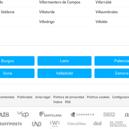
do
Villarmentero de Campos
Villarrabé
e Valdavia
Villaturde
Villaumbrales
Villodrigo
Villoldo
Burgos
León
Palencia
Soria
Valladolid
Zamora
contenidos
Publicidad
Aviso legal
Política de privacidad
Política cookies
Configuraci
Índice
RSS