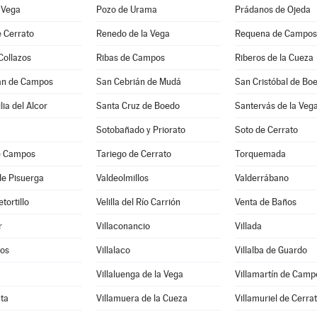
 Vega
Pozo de Urama
Prádanos de Ojeda
 Cerrato
Renedo de la Vega
Requena de Campos
Collazos
Ribas de Campos
Riberos de la Cueza
án de Campos
San Cebrián de Mudá
San Cristóbal de Bo
lia del Alcor
Santa Cruz de Boedo
Santervás de la Veg
Sotobañado y Priorato
Soto de Cerrato
e Campos
Tariego de Cerrato
Torquemada
de Pisuerga
Valdeolmillos
Valderrábano
etortillo
Velilla del Río Carrión
Venta de Baños
r
Villaconancio
Villada
ros
Villalaco
Villalba de Guardo
Villaluenga de la Vega
Villamartín de Camp
ta
Villamuera de la Cueza
Villamuriel de Cerra