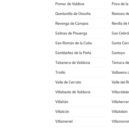
Pomar de Valdivia
Poza de la
Quintanilla de Onsoña
Reinoso de
Revenga de Campos
Revilla de 
Salinas de Pisuerga
San Cebri
San Román de la Cuba
Santa Ceci
Santibáñez de la Peña
Santoyo
Tabanera de Valdavia
Támara d
Triollo
Valbuena 
Valle de Cerrato
Valle del R
Villabasta de Valdavia
Villacidale
Villahán
Villaherre
Villalcón
Villalobón
Villameriel
Villamoron