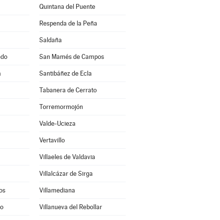
Quintana del Puente
Respenda de la Peña
Saldaña
edo
San Mamés de Campos
a
Santibáñez de Ecla
Tabanera de Cerrato
Torremormojón
Valde-Ucieza
Vertavillo
Villaeles de Valdavia
Villalcázar de Sirga
os
Villamediana
to
Villanueva del Rebollar