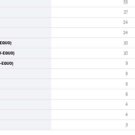
55
27
24
24
-EQUO)
10
IU-EQUO)
10
U-EQUO)
9
8
6
6
4
4
3