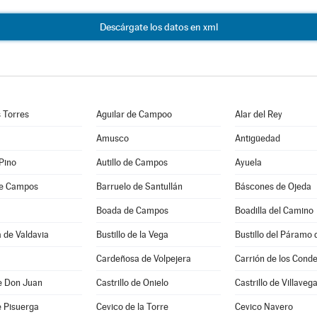
Descárgate los datos en xml
s Torres
Aguilar de Campoo
Alar del Rey
Amusco
Antigüedad
 Pino
Autillo de Campos
Ayuela
de Campos
Barruelo de Santullán
Báscones de Ojeda
Boada de Campos
Boadilla del Camino
 de Valdavia
Bustillo de la Vega
Bustillo del Páramo 
Cardeñosa de Volpejera
Carrión de los Cond
de Don Juan
Castrillo de Onielo
Castrillo de Villaveg
e Pisuerga
Cevico de la Torre
Cevico Navero