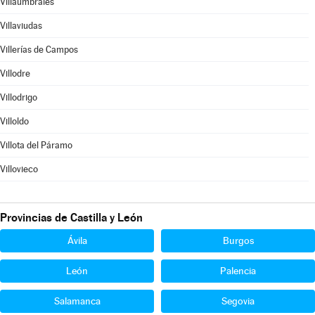
Villaumbrales
Villaviudas
Villerías de Campos
Villodre
Villodrigo
Villoldo
Villota del Páramo
Villovieco
Provincias de Castilla y León
Ávila
Burgos
León
Palencia
Salamanca
Segovia