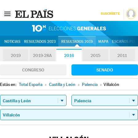
SUSCRÍBETE
10N | Eleccion
NOTICIAS
RESULTADOS 2023
RESULTADOS 2019
MAPA
ESCAÑOS POR 
2019
2019-28A
2016
2015
2011
CONGRESO
SENADO
Estás en:
Total España
»
Castilla y León
»
Palencia
»
Villalcón