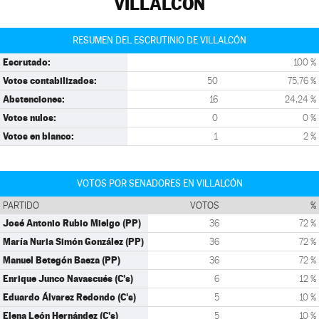
VILLALCÓN
RESUMEN DEL ESCRUTINIO DE VILLALCÓN
Escrutado:
100 %
Votos contabilizados:
50
75,76 %
Abstenciones:
16
24,24 %
Votos nulos:
0
0 %
Votos en blanco:
1
2 %
VOTOS POR SENADORES EN VILLALCÓN
PARTIDO
VOTOS
%
José Antonio Rubio Mielgo (PP)
36
72 %
María Nuria Simón González (PP)
36
72 %
Manuel Betegón Baeza (PP)
36
72 %
Enrique Junco Navascués (C's)
6
12 %
Eduardo Álvarez Redondo (C's)
5
10 %
Elena León Hernández (C's)
5
10 %