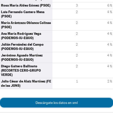
Rosa María Aldea Gómez (PSOE)
3
6 %
Luis Fernando Cantero Mena
2
4 %
(PSOE)
María Arántzazu Oblanca Colinas
2
4 %
(PSOE)
Ana María Rodríguez Vega
2
4 %
(PODEMOS-IU-EQUO)
Julián Fernández del Campo
2
4 %
(PODEMOS-IU-EQUO)
Jerónimo Aguado Martínez
2
4 %
(PODEMOS-IU-EQUO)
Diego Gaitero Ballinoto
2
4 %
(RECORTES CERO-GRUPO
VERDE)
Julio César de Alaiz Martínez (FE
1
2 %
de las JONS)
Descárgate los datos en xml