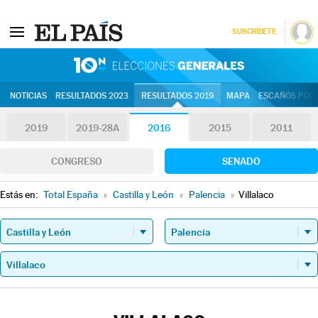
SUSCRÍBETE
10N | Eleccion
NOTICIAS
RESULTADOS 2023
RESULTADOS 2019
MAPA
ESCAÑOS POR 
2019
2019-28A
2016
2015
2011
CONGRESO
SENADO
Estás en:
Total España
»
Castilla y León
»
Palencia
»
Villalaco