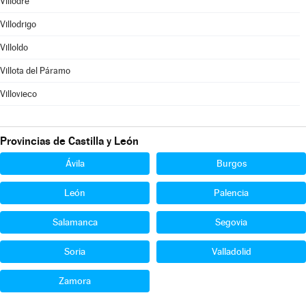
Villodre
Villodrigo
Villoldo
Villota del Páramo
Villovieco
Provincias de Castilla y León
Ávila
Burgos
León
Palencia
Salamanca
Segovia
Soria
Valladolid
Zamora