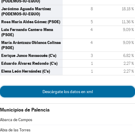
(PODEMOS-IU-EQUO)
Jerónimo Aguado Martínez
8
18,18 %
(PODEMOS-IU-EQUO)
Rosa María Aldea Gómez (PSOE)
5
11,36 %
Luis Fernando Cantero Mena
4
9,09 %
(PSOE)
María Arántzazu Oblanca Colinas
4
9,09 %
(PSOE)
Enrique Junco Navascués (C's)
3
6,82 %
Eduardo Álvarez Redondo (C's)
1
2,27 %
Elena León Hernández (C's)
1
2,27 %
Descárgate los datos en xml
Municipios de Palencia
Abarca de Campos
Abia de las Torres