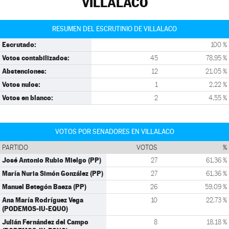
VILLALACO
RESUMEN DEL ESCRUTINIO DE VILLALACO
Escrutado:
100 %
Votos contabilizados:
45
78,95 %
Abstenciones:
12
21,05 %
Votos nulos:
1
2,22 %
Votos en blanco:
2
4,55 %
VOTOS POR SENADORES EN VILLALACO
PARTIDO
VOTOS
%
José Antonio Rubio Mielgo (PP)
27
61,36 %
María Nuria Simón González (PP)
27
61,36 %
Manuel Betegón Baeza (PP)
26
59,09 %
Ana María Rodríguez Vega
10
22,73 %
(PODEMOS-IU-EQUO)
Julián Fernández del Campo
8
18,18 %