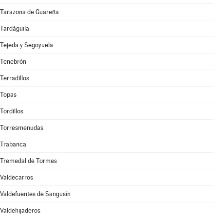
Tarazona de Guareña
Tardáguila
Tejeda y Segoyuela
Tenebrón
Terradillos
Topas
Tordillos
Torresmenudas
Trabanca
Tremedal de Tormes
Valdecarros
Valdefuentes de Sangusín
Valdehijaderos