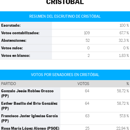
CRISTÓBAL
RESUMEN DEL ESCRUTINIO DE CRISTÓBAL
Escrutado:
100 %
Votos contabilizados:
109
67,7 %
Abstenciones:
52
32,3 %
Votos nulos:
0
0 %
Votos en blanco:
2
1,83 %
VOTOS POR SENADORES EN CRISTÓBAL
PARTIDO
VOTOS
%
Gonzalo Jesús Robles Orozco
64
58,72 %
(PP)
Esther Basilia del Brio González
64
58,72 %
(PP)
Francisco Javier Iglesias García
63
57,8 %
(PP)
Rosa María López Alonso (PSOE)
25
22,94 %