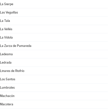
La Sierpe
Las Veguillas
La Tala
La Vellés
La Vídola
La Zarza de Pumareda
Ledesma
Ledrada
Linares de Riofrío
Los Santos
Lumbrales
Machacón
Macotera