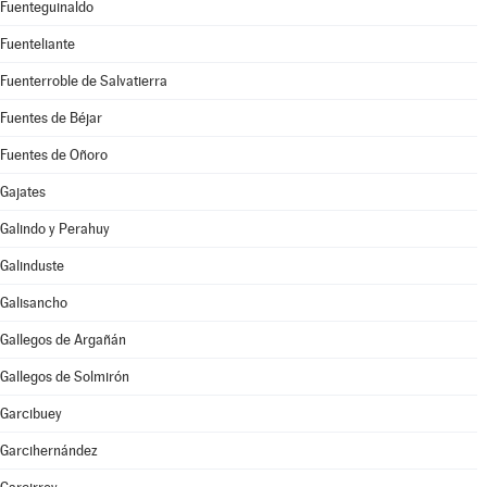
Fuenteguinaldo
Fuenteliante
Fuenterroble de Salvatierra
Fuentes de Béjar
Fuentes de Oñoro
Gajates
Galindo y Perahuy
Galinduste
Galisancho
Gallegos de Argañán
Gallegos de Solmirón
Garcibuey
Garcihernández