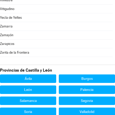
Vilvestre
Vitigudino
Yecla de Yeltes
Zamarra
Zamayón
Zarapicos
Zorita de la Frontera
Provincias de Castilla y León
Ávila
Burgos
León
Palencia
Salamanca
Segovia
Soria
Valladolid