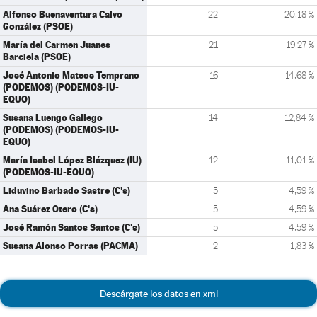
Alfonso Buenaventura Calvo
22
20,18 %
González (PSOE)
María del Carmen Juanes
21
19,27 %
Barciela (PSOE)
José Antonio Mateos Temprano
16
14,68 %
(PODEMOS) (PODEMOS-IU-
EQUO)
Susana Luengo Gallego
14
12,84 %
(PODEMOS) (PODEMOS-IU-
EQUO)
María Isabel López Blázquez (IU)
12
11,01 %
(PODEMOS-IU-EQUO)
Liduvino Barbado Sastre (C's)
5
4,59 %
Ana Suárez Otero (C's)
5
4,59 %
José Ramón Santos Santos (C's)
5
4,59 %
Susana Alonso Porras (PACMA)
2
1,83 %
Descárgate los datos en xml