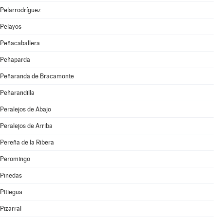
Pelarrodríguez
Pelayos
Peñacaballera
Peñaparda
Peñaranda de Bracamonte
Peñarandilla
Peralejos de Abajo
Peralejos de Arriba
Pereña de la Ribera
Peromingo
Pinedas
Pitiegua
Pizarral