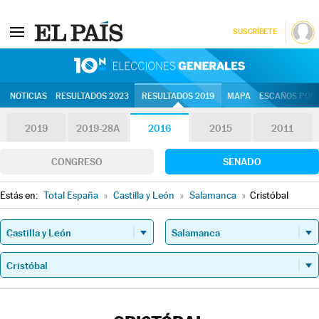
SUSCRÍBETE
10N | Eleccion
NOTICIAS
RESULTADOS 2023
RESULTADOS 2019
MAPA
ESCAÑOS POR 
2019
2019-28A
2016
2015
2011
CONGRESO
SENADO
Estás en:
Total España
»
Castilla y León
»
Salamanca
»
Cristóbal