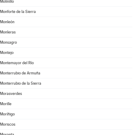
Molinillo
Monforte de la Sierra
Monleón
Monleras
Monsagro
Montejo
Montemayor del Río
Monterrubio de Armuña
Monterrubio de la Sierra
Morasverdes
Morille
Moríñigo
Moriscos
Moronta