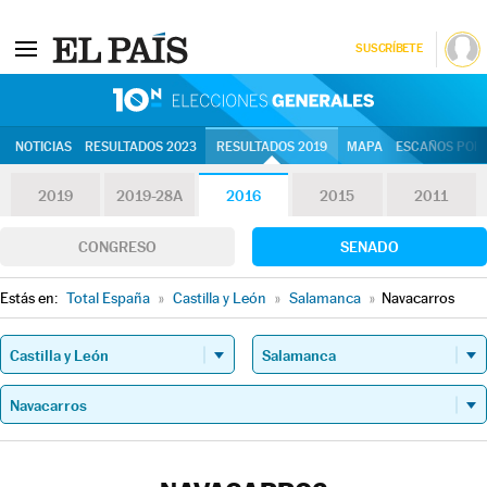
SUSCRÍBETE
10N | Eleccion
NOTICIAS
RESULTADOS 2023
RESULTADOS 2019
MAPA
ESCAÑOS POR 
2019
2019-28A
2016
2015
2011
CONGRESO
SENADO
Estás en:
Total España
»
Castilla y León
»
Salamanca
»
Navacarros