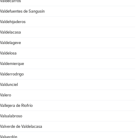
Valdecarros
Valdefuentes de Sangusín
Valdehijaderos
Valdelacasa
Valdelageve
Valdelosa
Valdemierque
Valderrodrigo
Valdunciel
Valero
Vallejera de Riofrío
Valsalabroso
Valverde de Valdelacasa
Valverdón