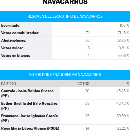
NAVACARROS
RESUMEN DEL ESCRUTINIO DE NAVACARROS
Escrutado:
100 %
Votos contabilizados:
74
71,15 %
Abstenciones:
30
28,85 %
Votos nulos:
8
10,81 %
Votos en blanco:
4
6,06 %
VOTOS POR SENADORES EN NAVACARROS
PARTIDO
VOTOS
%
Gonzalo Jesús Robles Orozco
30
45,45 %
(PP)
Esther Basilia del Brio González
28
42,42 %
(PP)
Francisco Javier Iglesias García
26
39,39 %
(PP)
Rosa María López Alonso (PSOE)
14
21,21 %