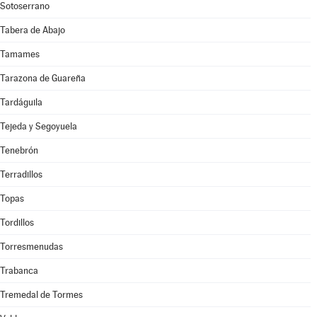
Sotoserrano
Tabera de Abajo
Tamames
Tarazona de Guareña
Tardáguila
Tejeda y Segoyuela
Tenebrón
Terradillos
Topas
Tordillos
Torresmenudas
Trabanca
Tremedal de Tormes