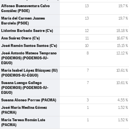
Alfonso Buenaventura Calvo
13
19,7 %
González (PSOE)
María del Carmen Juanes
13
19,7 %
Barciela (PSOE)
Liduvino Barbado Sastre (C's)
12
18,18 %
Ana Suárez Otero (C's)
11
16,67 %
José Ramón Santos Santos (C's)
10
15,15 %
José Antonio Mateos Temprano
8
12,12 %
(PODEMOS) (PODEMOS-IU-
EQUO)
María Isabel López Blázquez (IU)
7
10,61 %
(PODEMOS-IU-EQUO)
Susana Luengo Gallego
7
10,61 %
(PODEMOS) (PODEMOS-IU-
EQUO)
Susana Alonso Porras (PACMA)
3
4,55 %
José María Medina Gómez
1
1,52 %
(PACMA)
María Teresa Román Luis
1
1,52 %
(PACMA)