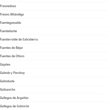
Fresnedoso
Fresno Alhándiga
Fuenteguinaldo
Fuenteliante
Fuenterroble de Salvatierra
Fuentes de Béjar
Fuentes de Oñoro
Gajates
Galindo y Perahuy
Galinduste
Galisancho
Gallegos de Argañán
Gallegos de Solmirón