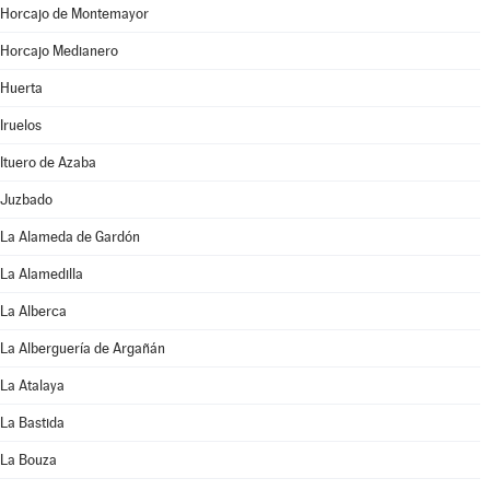
Horcajo de Montemayor
Horcajo Medianero
Huerta
Iruelos
Ituero de Azaba
Juzbado
La Alameda de Gardón
La Alamedilla
La Alberca
La Alberguería de Argañán
La Atalaya
La Bastida
La Bouza