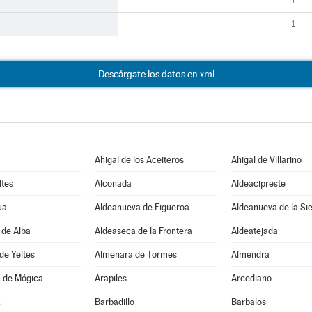
1
1
Descárgate los datos en xml
Ahigal de los Aceiteros
Ahigal de Villarino
ltes
Alconada
Aldeacipreste
ua
Aldeanueva de Figueroa
Aldeanueva de la Si
 de Alba
Aldeaseca de la Frontera
Aldeatejada
de Yeltes
Almenara de Tormes
Almendra
 de Mógica
Arapiles
Arcediano
z
Barbadillo
Barbalos