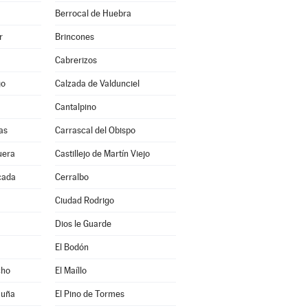
Berrocal de Huebra
r
Brincones
Cabrerizos
go
Calzada de Valdunciel
Cantalpino
as
Carrascal del Obispo
uera
Castillejo de Martín Viejo
cada
Cerralbo
Ciudad Rodrigo
Dios le Guarde
El Bodón
cho
El Maíllo
muña
El Pino de Tormes