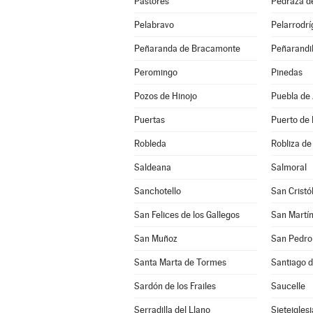
Pastores
Pedraza d
Pelabravo
Pelarrodrí
Peñaranda de Bracamonte
Peñarandil
Peromingo
Pinedas
Pozos de Hinojo
Puebla de
Puertas
Puerto de 
Robleda
Robliza de
Saldeana
Salmoral
Sanchotello
San Cristó
San Felices de los Gallegos
San Martín
San Muñoz
San Pedro 
Santa Marta de Tormes
Santiago d
Sardón de los Frailes
Saucelle
Serradilla del Llano
Sieteigles