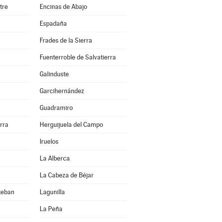
tre
Encinas de Abajo
Espadaña
Frades de la Sierra
Fuenterroble de Salvatierra
Galinduste
Garcihernández
Guadramiro
erra
Herguijuela del Campo
Iruelos
La Alberca
La Cabeza de Béjar
teban
Lagunilla
La Peña