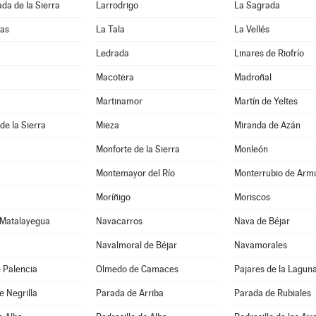
da de la Sierra
Larrodrigo
La Sagrada
las
La Tala
La Vellés
Ledrada
Linares de Riofrío
Macotera
Madroñal
Martinamor
Martín de Yeltes
e la Sierra
Mieza
Miranda de Azán
Monforte de la Sierra
Monleón
Montemayor del Río
Monterrubio de Arm
Moríñigo
Moriscos
 Matalayegua
Navacarros
Nava de Béjar
Navalmoral de Béjar
Navamorales
e Palencia
Olmedo de Camaces
Pajares de la Lagun
e Negrilla
Parada de Arriba
Parada de Rubiales