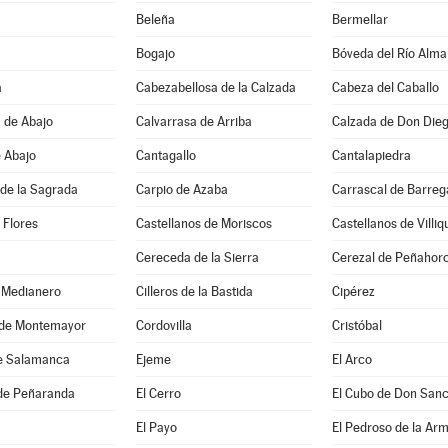
Beleña
Bermellar
Bogajo
Bóveda del Río Alma
a
Cabezabellosa de la Calzada
Cabeza del Caballo
 de Abajo
Calvarrasa de Arriba
Calzada de Don Die
e Abajo
Cantagallo
Cantalapiedra
de la Sagrada
Carpio de Azaba
Carrascal de Barreg
 Flores
Castellanos de Moriscos
Castellanos de Villiq
Cereceda de la Sierra
Cerezal de Peñahor
 Medianero
Cilleros de la Bastida
Cipérez
de Montemayor
Cordovilla
Cristóbal
e Salamanca
Ejeme
El Arco
de Peñaranda
El Cerro
El Cubo de Don San
El Payo
El Pedroso de la Ar