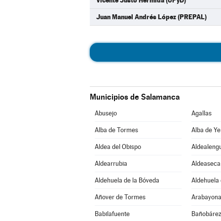
Vicente Justo Hermida (UPyD)
Juan Manuel Andrés López (PREPAL)
Municipios de Salamanca
Abusejo
Agallas
Alba de Tormes
Alba de Ye
Aldea del Obispo
Aldealeng
Aldearrubia
Aldeaseca
Aldehuela de la Bóveda
Aldehuela 
Añover de Tormes
Arabayona
Babilafuente
Bañobáre