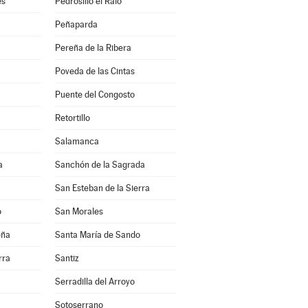
es
Pedrosillo el Ralo
Peñaparda
Pereña de la Ribera
Poveda de las Cintas
Puente del Congosto
Retortillo
Salamanca
a
Sanchón de la Sagrada
San Esteban de la Sierra
o
San Morales
eña
Santa María de Sando
rra
Santiz
Serradilla del Arroyo
Sotoserrano