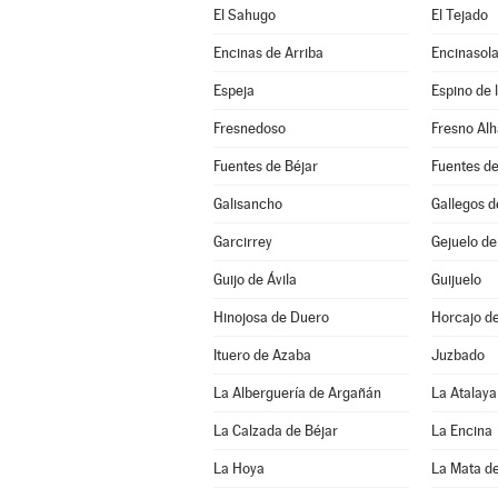
El Sahugo
El Tejado
Encinas de Arriba
Espeja
Espino de 
Fresnedoso
Fresno Al
Fuentes de Béjar
Fuentes d
Galisancho
Gallegos 
Garcirrey
Gejuelo de
Guijo de Ávila
Guijuelo
Hinojosa de Duero
Horcajo d
Ituero de Azaba
Juzbado
La Alberguería de Argañán
La Atalaya
La Calzada de Béjar
La Encina
La Hoya
La Mata d