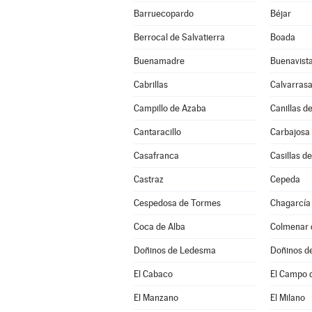
Barruecopardo
Béjar
Berrocal de Salvatierra
Boada
Buenamadre
Buenavist
Cabrillas
Calvarrasa
Campillo de Azaba
Canillas d
Cantaracillo
Carbajosa 
Casafranca
Casillas de
Castraz
Cepeda
Cespedosa de Tormes
Chagarcía
Coca de Alba
Colmenar 
Doñinos de Ledesma
Doñinos d
El Cabaco
El Campo 
El Manzano
El Milano