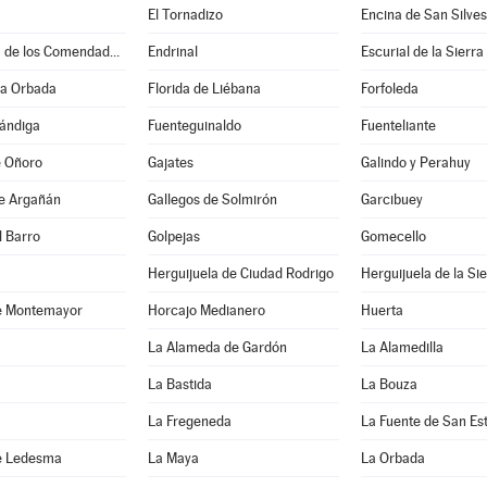
El Tornadizo
Encina de San Silves
Encinasola de los Comendadores
Endrinal
Escurial de la Sierra
la Orbada
Florida de Liébana
Forfoleda
hándiga
Fuenteguinaldo
Fuenteliante
e Oñoro
Gajates
Galindo y Perahuy
de Argañán
Gallegos de Solmirón
Garcibuey
l Barro
Golpejas
Gomecello
Herguijuela de Ciudad Rodrigo
Herguijuela de la Si
e Montemayor
Horcajo Medianero
Huerta
La Alameda de Gardón
La Alamedilla
La Bastida
La Bouza
La Fregeneda
La Fuente de San Es
e Ledesma
La Maya
La Orbada