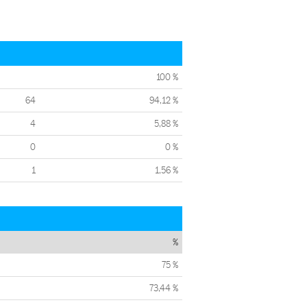
100 %
64
94,12 %
4
5,88 %
0
0 %
1
1,56 %
%
75 %
73,44 %