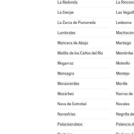
La Redonda
La Rincona
La Sierpe
Las Veguil
La Zarza de Pumareda
Ledesma
Lumbrales
Machacón
Mancera de Abajo
Martiago
Matilla de los Caños del Río
Membribe d
Mogarraz
Molinillo
Monsagro
Montejo
Morasverdes
Morille
Mozárbez
Narros de
Nava de Sotrobal
Navales
Navasfrías
Negrilla d
Palaciosrubios
Palencia d