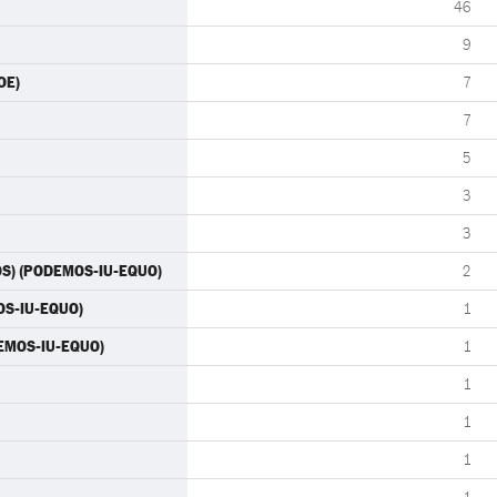
46
9
OE)
7
7
5
3
3
OS) (PODEMOS-IU-EQUO)
2
MOS-IU-EQUO)
1
DEMOS-IU-EQUO)
1
1
1
1