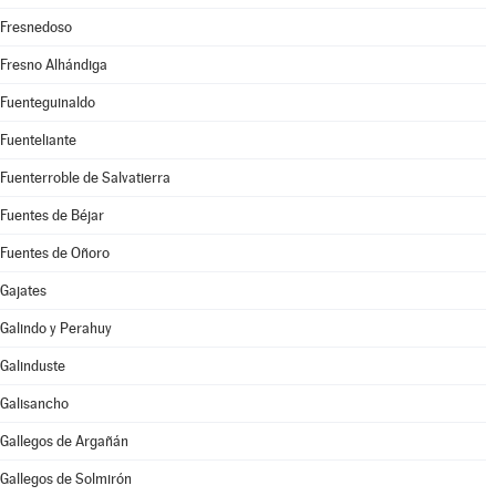
Fresnedoso
Fresno Alhándiga
Fuenteguinaldo
Fuenteliante
Fuenterroble de Salvatierra
Fuentes de Béjar
Fuentes de Oñoro
Gajates
Galindo y Perahuy
Galinduste
Galisancho
Gallegos de Argañán
Gallegos de Solmirón