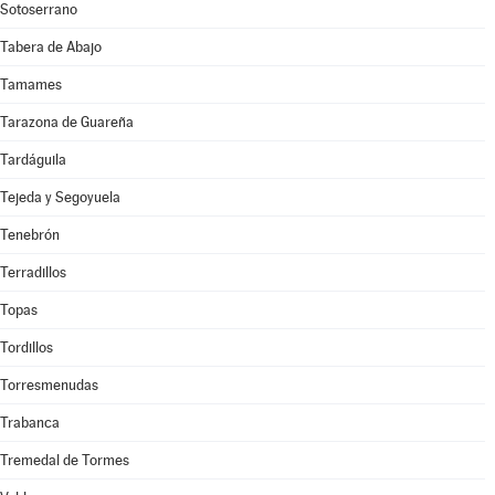
Sotoserrano
Tabera de Abajo
Tamames
Tarazona de Guareña
Tardáguila
Tejeda y Segoyuela
Tenebrón
Terradillos
Topas
Tordillos
Torresmenudas
Trabanca
Tremedal de Tormes