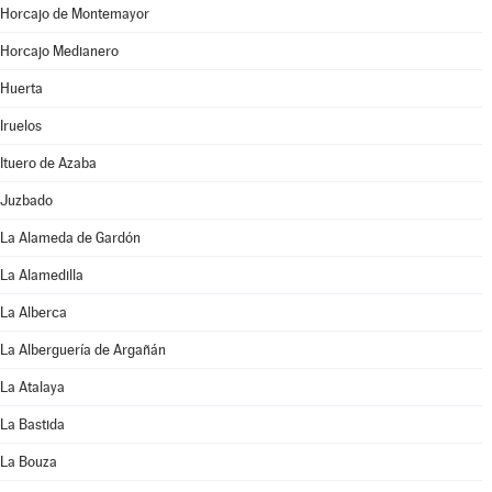
Horcajo de Montemayor
Horcajo Medianero
Huerta
Iruelos
Ituero de Azaba
Juzbado
La Alameda de Gardón
La Alamedilla
La Alberca
La Alberguería de Argañán
La Atalaya
La Bastida
La Bouza