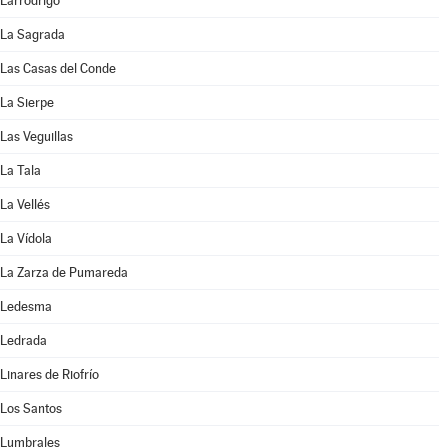
Larrodrigo
La Sagrada
Las Casas del Conde
La Sierpe
Las Veguillas
La Tala
La Vellés
La Vídola
La Zarza de Pumareda
Ledesma
Ledrada
Linares de Riofrío
Los Santos
Lumbrales