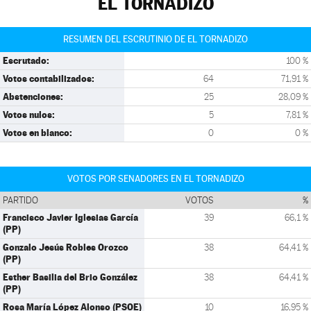
EL TORNADIZO
RESUMEN DEL ESCRUTINIO DE EL TORNADIZO
Escrutado:
100 %
Votos contabilizados:
64
71,91 %
Abstenciones:
25
28,09 %
Votos nulos:
5
7,81 %
Votos en blanco:
0
0 %
VOTOS POR SENADORES EN EL TORNADIZO
PARTIDO
VOTOS
%
Francisco Javier Iglesias García
39
66,1 %
(PP)
Gonzalo Jesús Robles Orozco
38
64,41 %
(PP)
Esther Basilia del Brio González
38
64,41 %
(PP)
Rosa María López Alonso (PSOE)
10
16,95 %