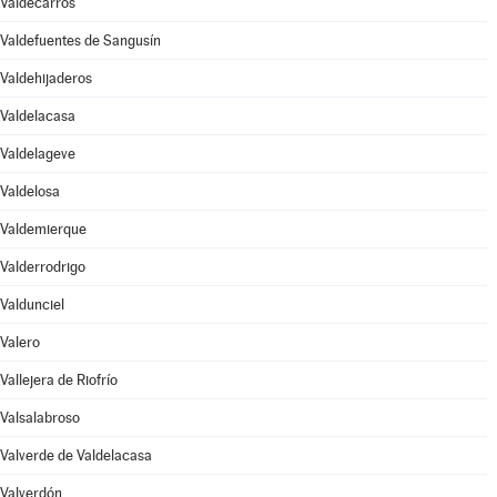
Valdecarros
Valdefuentes de Sangusín
Valdehijaderos
Valdelacasa
Valdelageve
Valdelosa
Valdemierque
Valderrodrigo
Valdunciel
Valero
Vallejera de Riofrío
Valsalabroso
Valverde de Valdelacasa
Valverdón