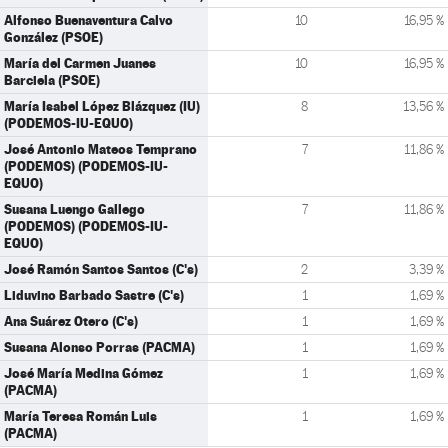
Alfonso Buenaventura Calvo
10
16,95 %
González (PSOE)
María del Carmen Juanes
10
16,95 %
Barciela (PSOE)
María Isabel López Blázquez (IU)
8
13,56 %
(PODEMOS-IU-EQUO)
José Antonio Mateos Temprano
7
11,86 %
(PODEMOS) (PODEMOS-IU-
EQUO)
Susana Luengo Gallego
7
11,86 %
(PODEMOS) (PODEMOS-IU-
EQUO)
José Ramón Santos Santos (C's)
2
3,39 %
Liduvino Barbado Sastre (C's)
1
1,69 %
Ana Suárez Otero (C's)
1
1,69 %
Susana Alonso Porras (PACMA)
1
1,69 %
José María Medina Gómez
1
1,69 %
(PACMA)
María Teresa Román Luis
1
1,69 %
(PACMA)