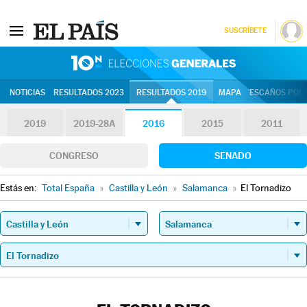
SUSCRÍBETE
10N | Eleccion
NOTICIAS
RESULTADOS 2023
RESULTADOS 2019
MAPA
ESCAÑOS POR 
2019
2019-28A
2016
2015
2011
CONGRESO
SENADO
Estás en:
Total España
»
Castilla y León
»
Salamanca
»
El Tornadizo