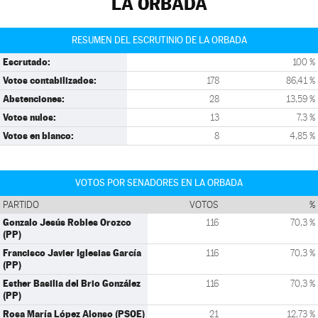
LA ORBADA
RESUMEN DEL ESCRUTINIO DE LA ORBADA
Escrutado:
100 %
Votos contabilizados:
178
86,41 %
Abstenciones:
28
13,59 %
Votos nulos:
13
7,3 %
Votos en blanco:
8
4,85 %
VOTOS POR SENADORES EN LA ORBADA
PARTIDO
VOTOS
%
Gonzalo Jesús Robles Orozco
116
70,3 %
(PP)
Francisco Javier Iglesias García
116
70,3 %
(PP)
Esther Basilia del Brio González
116
70,3 %
(PP)
Rosa María López Alonso (PSOE)
21
12,73 %