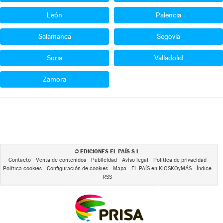
León
Palencia
Salamanca
Segovia
Soria
Valladolid
Zamora
EDICIONES EL PAÍS S.L.
©
Contacto
Venta de contenidos
Publicidad
Aviso legal
Política de privacidad
Política cookies
Configuración de cookies
Mapa
EL PAÍS en KIOSKOyMÁS
Índice
RSS