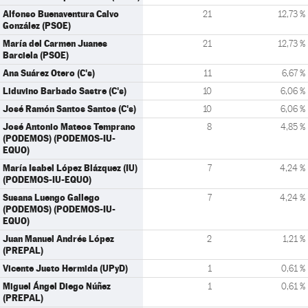
Alfonso Buenaventura Calvo
21
12,73 %
González (PSOE)
María del Carmen Juanes
21
12,73 %
Barciela (PSOE)
Ana Suárez Otero (C's)
11
6,67 %
Liduvino Barbado Sastre (C's)
10
6,06 %
José Ramón Santos Santos (C's)
10
6,06 %
José Antonio Mateos Temprano
8
4,85 %
(PODEMOS) (PODEMOS-IU-
EQUO)
María Isabel López Blázquez (IU)
7
4,24 %
(PODEMOS-IU-EQUO)
Susana Luengo Gallego
7
4,24 %
(PODEMOS) (PODEMOS-IU-
EQUO)
Juan Manuel Andrés López
2
1,21 %
(PREPAL)
Vicente Justo Hermida (UPyD)
1
0,61 %
Miguel Ángel Diego Núñez
1
0,61 %
(PREPAL)