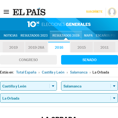
SUSCRÍBETE
10N | Eleccion
NOTICIAS
RESULTADOS 2023
RESULTADOS 2019
MAPA
ESCAÑOS POR 
2019
2019-28A
2016
2015
2011
CONGRESO
SENADO
Estás en:
Total España
»
Castilla y León
»
Salamanca
»
La Orbada