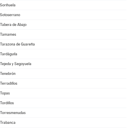
Sorihuela
Sotoserrano
Tabera de Abajo
Tamames
Tarazona de Guareña
Tardáguila
Tejeda y Segoyuela
Tenebrón
Terradillos
Topas
Tordillos
Torresmenudas
Trabanca