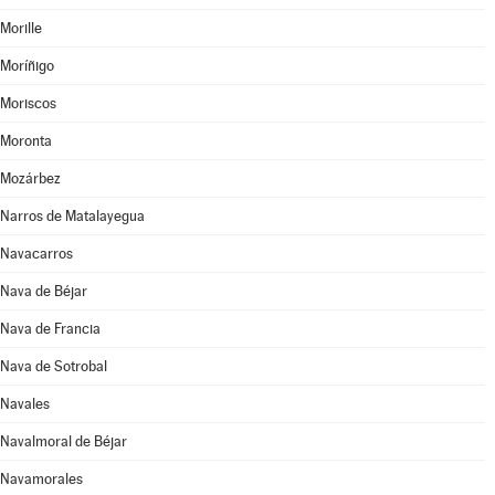
Morille
Moríñigo
Moriscos
Moronta
Mozárbez
Narros de Matalayegua
Navacarros
Nava de Béjar
Nava de Francia
Nava de Sotrobal
Navales
Navalmoral de Béjar
Navamorales