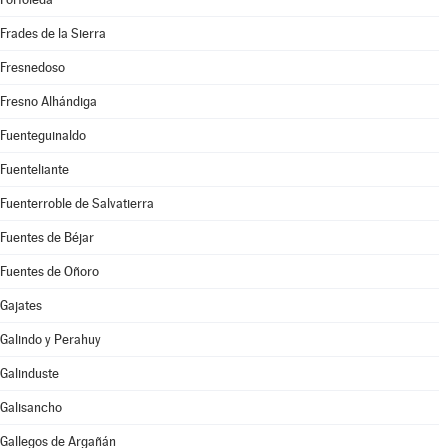
Frades de la Sierra
Fresnedoso
Fresno Alhándiga
Fuenteguinaldo
Fuenteliante
Fuenterroble de Salvatierra
Fuentes de Béjar
Fuentes de Oñoro
Gajates
Galindo y Perahuy
Galinduste
Galisancho
Gallegos de Argañán