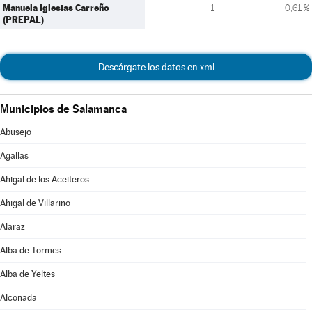
Manuela Iglesias Carreño
1
0,61 %
(PREPAL)
Descárgate los datos en xml
Municipios de Salamanca
Abusejo
Agallas
Ahigal de los Aceiteros
Ahigal de Villarino
Alaraz
Alba de Tormes
Alba de Yeltes
Alconada