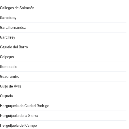
Gallegos de Solmirón
Garcibuey
Garcihernández
Garcirrey
Gejuelo del Barro
Golpejas
Gomecello
Guadramiro
Guijo de Ávila
Guijuelo
Herguijuela de Ciudad Rodrigo
Herguijuela de la Sierra
Herguijuela del Campo